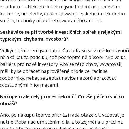
zhodnocení. Některé kolekce jsou hodnotné především
kulturně, umělecky, dokládají vývoj nějakého uměleckého
směru, techniky nebo třeba vybraného autora.
Setkáváte se při tvorbě investičních sbírek s nějakými
typickými chybami investorů?
Velkým tématem jsou falza. Čas odčasu se v médiích vynoří
nějaká kauza padělku, což pochopitelně působí jako velká
bariéra pro nové investory. Aby se této chyby vyvarovali,
měli by se obracet naprověřené prodejce, radit se
sodborníky, nebát se zeptat navíce názorů apracovat
sdostupnými informacemi.
Nákupem ale celý proces nekončí. Co vše péče o sbírku
obnáší?
Ano, po nákupu teprve přichází řada otázek. Uvažovat je
nutné třeba nad umístěním díla, a to zejména u prací na
papíře, které jsou velmi náchylné na sluneční světlo.