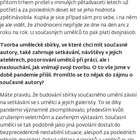
přitom trhem prošel v minulých pětadvaceti letech už
potřetí a za posledních deset let se jeho hodnota
zpětinásobila. Kupka je sice případ sám pro sebe, i na něm
je ale vidět, že zhodnocení nepřijde ze dne na den ani z
roku na rok. U současných umělců to pak platí dvojnásob.
Tvorba umělecké sbírky, ve které chci mít současné
autory, také zahrnuje setkávání, návštěvy v jejich
ateliérech, pozorování umělců při práci, ale i
naslouchání, jak vnímají svoji tvorbu. O to vše jsme v
době pandemie přišli. Promítlo se to nějak do zájmu o
současné autory?
Máte pravdu, že budování sbírky současného umění závisí
na setkávání se s umělci a jejich galeristy. To se díky
pandemii významně zkomplikovalo, především kvůli
zrušeným veletrhům a zavřeným výstavám. Současní
umělci se tak podobně jako jiná povolání dostali do
bezprecedentně nestabilní situace, alespoň za posledních
několik desetiletí. Drtivá většina galeristů a umělců je ale