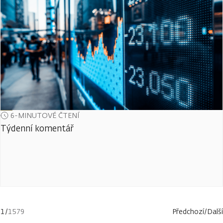
6-MINUTOVÉ ČTENÍ
Týdenní komentář
1
/
1579
Předchozí
/
Další