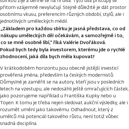
sbírkou žije a denně se na ni dívá. Tyto dva přístupy se
přitom vzájemně nevylučují. Stejně důležité je dát prostor
osobnímu vkusu, preferencím různých období, stylů, ale i
jednotlivých uměleckých médií.
„Základem pro každou sbírku je jasná představa, co od
nákupu uměleckých děl očekávám, a samozřejmě i to,
co se mně osobně líbí,“ říká Valérie Dvořáková.
Pokud bych tedy byla investorem, kterému jde o rychlé
zhodnocení, jaká díla bych měla kupovat?
V krátkodobém horizontu jsou obecně jistější investicí
prověřená jména, především ta českých modernistů.
Důmyslné je zaměřit se na autory, kteří jsou v posledních
letech na vzestupu, ale nedosáhli ještě omračujících částek,
jako pozorujeme například u Františka Kupky nebo u
Toyen. K tomu je třeba nejen sledovat aukční výsledky, ale i
rozumět umění jako takovému. Odhadnout, který z
umělců má potenciál takového růstu, není totiž vůbec
snadná disciplína.