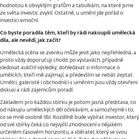
hodnotou k obvyklým grafům a tabulkám, na které jsme
ze světa investic zvyklí. Ostatně, u umění jde pořád o
investici emoční.
Co byste poradila těm, kteří by rádi nakoupili umělecká
díla, ale nevědí, jak začít?
Umělecká scéna se zvenku může jevit jako nepřehledná, a
proto vždy doporučuji chodit po výstavách, případně
sledovat aukční výsledky, dohledávat si informace o
umělcích, kteří mě zajímají, a především se nebát zeptat.
Umělci, galeristé i obchodníci s uměním jsou vždy otevřeni
diskusi a rádi zájemcům poradí.
Základem pro každou sbírku je potom jasná představa, co
od nákupu uměleckých děl očekávám, a samozřejmě i to,
co se mně osobně líbí. Rozdílně bude vybírat investor, který
od své sbírky čeká co nejvyšší zhodnocení v nějakém
určeném časovém horizontu, a sběratel, který se svou