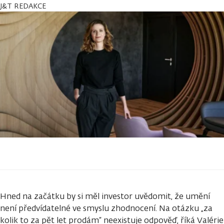
J&T REDAKCE
Hned na začátku by si měl investor uvědomit, že umění
není předvídatelné ve smyslu zhodnocení. Na otázku „za
kolik to za pět let prodám“ neexistuje odpověď, říká Valérie