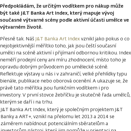
Předpokládám, že určitým vodítkem pro nákup může
být také J&T Banka Art Index, který mapuje vývoj
současné výtvarné scény podle aktivní účasti umělce ve
výtvarném životě.
Přesně tak. Náš
J&T Banka Art Index
vznikl jako pokus o co
nejobjektivnější měřítko toho, jak jsou čeští současní
umělci na scéně aktivní i přijímaní odbornou kritikou. Index
neměří prodejní ceny ani míru zhodnocení, místo toho je
opravdu dobrým průvodcem po umělecké scéně.
Reflektuje výstavy u nás i v zahraničí, velké přehlídky typu
bienále, publikace nebo oborová ocenění. A ukazuje se, že
právě tato měřítka jsou funkčním vodítkem i pro
investory. V první stovce žebříčku je skutečně řada umělců,
kterým se daří i na trhu.
J&T Banka Art Index, který je společným projektem J&T
Banky a ART+, vznikl na přelomu let 2013 a 2014 se
záměrem nabídnout potenciálním sběratelům a
investorům nástroj, který jim pomůže v orientaci na