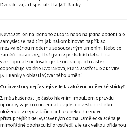
Dvořáková, art specialistka J&T Banky.
Nevsázet jen na jednoho autora nebo na jedno období, ale
zamyslet se nad tím, jak nakombinovat například
meziválečnou modernu se současným uměním. Nebo se
zaměřit na autory, kteří jsou v posledních letech na
vzestupu, ale nedosáhli ještě omračujících částek,
doporučuje Valérie Dvořáková, která zastřešuje aktivity
J&T Banky v oblasti výtvarného umění.
Co investory nejčastěji vede k založení umělecké sbírky?
Z mé zkušenosti je často hlavním impulzem opravdu
upřímný zájem o umění, ať už jde o investiční sbírku
uloženou v depozitářích nebo o několik cenově
přístupnějších děl vystavených doma. Umělecká scéna je
mimořádně obohacující prostředí, a je tak velkou přidanou