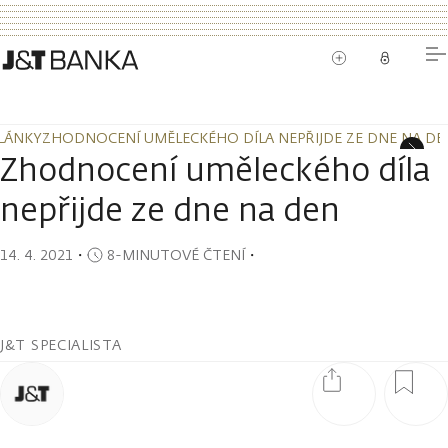
LÁNKY
ZHODNOCENÍ UMĚLECKÉHO DÍLA NEPŘIJDE ZE DNE NA DE
LÁNKY
ZHODNOCENÍ UMĚLECKÉHO DÍLA NEPŘIJDE ZE DNE NA DE
Zhodnocení uměleckého díla
nepřijde ze dne na den
14. 4. 2021
・
8-MINUTOVÉ ČTENÍ
・
J&T SPECIALISTA