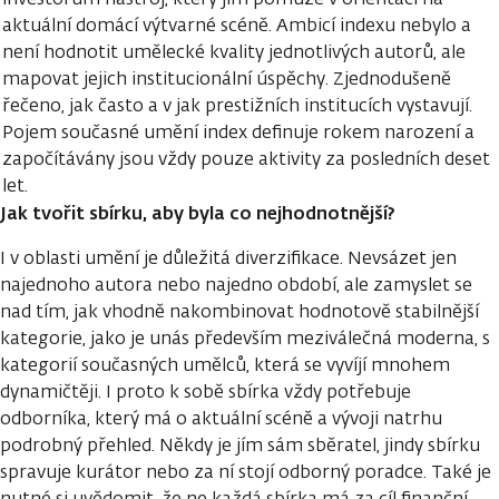
aktuální domácí výtvarné scéně. Ambicí indexu nebylo a
není hodnotit umělecké kvality jednotlivých autorů, ale
mapovat jejich institucionální úspěchy. Zjednodušeně
řečeno, jak často a v jak prestižních institucích vystavují.
Pojem současné umění index definuje rokem narození a
započítávány jsou vždy pouze aktivity za posledních deset
let.
Jak tvořit sbírku, aby byla co nejhodnotnější?
I v oblasti umění je důležitá diverzifikace. Nevsázet jen
najednoho autora nebo najedno období, ale zamyslet se
nad tím, jak vhodně nakombinovat hodnotově stabilnější
kategorie, jako je unás především meziválečná moderna, s
kategorií současných umělců, která se vyvíjí mnohem
dynamičtěji. I proto k sobě sbírka vždy potřebuje
odborníka, který má o aktuální scéně a vývoji natrhu
podrobný přehled. Někdy je jím sám sběratel, jindy sbírku
spravuje kurátor nebo za ní stojí odborný poradce. Také je
nutné si uvědomit, že ne každá sbírka má za cíl finanční