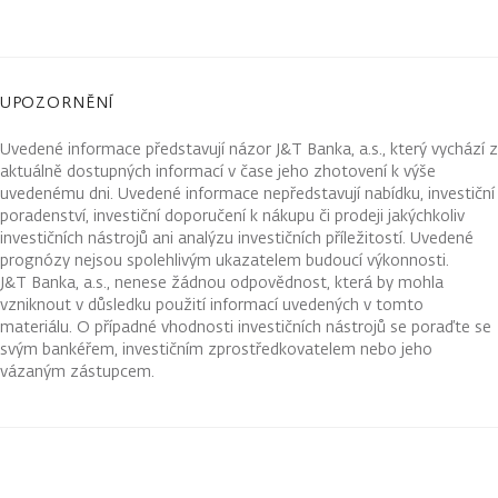
UPOZORNĚNÍ
Uvedené informace představují názor J&T Banka, a.s., který vychází z
aktuálně dostupných informací v čase jeho zhotovení k výše
uvedenému dni. Uvedené informace nepředstavují nabídku, investiční
poradenství, investiční doporučení k nákupu či prodeji jakýchkoliv
investičních nástrojů ani analýzu investičních příležitostí. Uvedené
prognózy nejsou spolehlivým ukazatelem budoucí výkonnosti.
J&T Banka, a.s., nenese žádnou odpovědnost, která by mohla
vzniknout v důsledku použití informací uvedených v tomto
materiálu. O případné vhodnosti investičních nástrojů se poraďte se
svým bankéřem, investičním zprostředkovatelem nebo jeho
vázaným zástupcem.