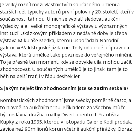
Je velký rozdíl mezi vlastnictvím současného umění a
starších děl, typicky autorů první poloviny 20. století, kteří v
současnosti táhnou. U nich se vyplatí sledovat aukční
výsledky, ale i velké monografické výstavy u významných
institucí. Ukázkovým příkladem z nedávné doby je třeba
výstava Mikuláše Medka, kterou uspořádala Národní
galerie veValdštejnské jízdárně. Tedy odborně připravená
výstava, která umělce také povznese do veřejného mínění.
To je přesně ten moment, kdy se obvykle díla mohou začít
zhodnocovat. U současných umělců je to jinak, tam je to
běh na delší trať, i v řádu desítek let.
S jakým největším zhodnocením jste se zatím setkala?
Bombastických zhodnocení jsme svědky poměrně často, a
to hlavně na aukčním trhu. Příkladem za všechny může
být nedávná dražba malby Divertimento II. Františka
Kupky z roku 1935, kterou v listopadu Galerie Kodl prodala
zavíce než 90milionů korun včetně aukční přirážky. Obraz