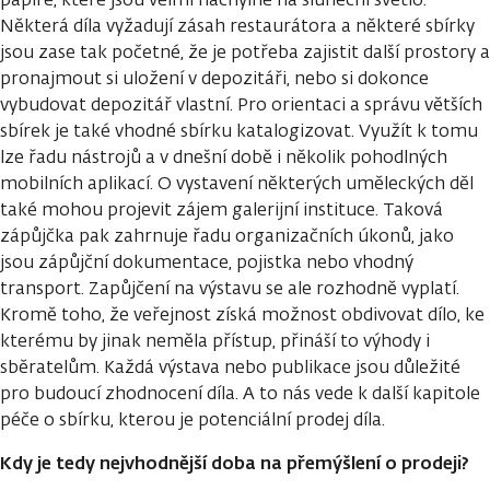
Některá díla vyžadují zásah restaurátora a některé sbírky
jsou zase tak početné, že je potřeba zajistit další prostory a
pronajmout si uložení v depozitáři, nebo si dokonce
vybudovat depozitář vlastní. Pro orientaci a správu větších
sbírek je také vhodné sbírku katalogizovat. Využít k tomu
lze řadu nástrojů a v dnešní době i několik pohodlných
mobilních aplikací. O vystavení některých uměleckých děl
také mohou projevit zájem galerijní instituce. Taková
zápůjčka pak zahrnuje řadu organizačních úkonů, jako
jsou zápůjční dokumentace, pojistka nebo vhodný
transport. Zapůjčení na výstavu se ale rozhodně vyplatí.
Kromě toho, že veřejnost získá možnost obdivovat dílo, ke
kterému by jinak neměla přístup, přináší to výhody i
sběratelům. Každá výstava nebo publikace jsou důležité
pro budoucí zhodnocení díla. A to nás vede k další kapitole
péče o sbírku, kterou je potenciální prodej díla.
Kdy je tedy nejvhodnější doba na přemýšlení o prodeji?