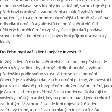
ochotná setkávat se s klienty individuálně, samozřejmě po
předchozí domluvě a zadodržení aktuálně vyhlášených
opatření. Je to ale mnohem náročnější a hodně závislé na
odhodlání umělců a galeristů i ochotě sběratelů. Od
některých umělců mám zprávy, že se jim daří prodávat
srovnatelně jako před krizí, jiným loni příjmy dramaticky
klesly.
Do čeho nyní vaši klienti nejvíce investují?
Každý zklientů má ke sběratelství trochu jiný přístup, ale
všem vždy radím, aby přemýšleli dlouhodobě a vybírali
především podle svého vkusu. A ten se krizí nemění.
Obecně je z loňských dat z trhu umění patrné, že investoři
jdou v krizi hlavně po bezpečném uložení svého jmění, jako
je časem i trhem prověřená česká moderna. Dokazují to
výsledky loňských aukcí, kdy na podzim padal jeden rekord
za druhým. V zahraničí se ale loni objevil ještě jeden
zajímavý trend, a totiž vstup mladých investorů z řad