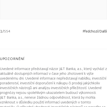
1
/
554
Předchozí
/
Další
UPOZORNĚNÍ
Uvedené informace představují názor J&T Banka, a.s., který vychází z
aktuálně dostupných informací v čase jeho zhotovení k výše
uvedenému dni. Uvedené informace nepředstavují nabídku, investiční
poradenství, investiční doporučení k nákupu či prodeji jakýchkoliv
investičních nástrojů ani analýzu investičních příležitostí. Uvedené
prognózy nejsou spolehlivým ukazatelem budoucí výkonnosti.
J&T Banka, a.s., nenese žádnou odpovědnost, která by mohla
vzniknout v důsledku použití informací uvedených v tomto
materiálu. O případné vhodnosti investičních nástrojů se poraďte se