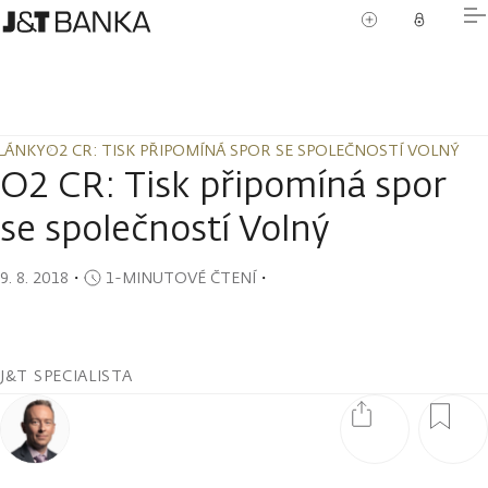
LÁNKY
O2 CR: TISK PŘIPOMÍNÁ SPOR SE SPOLEČNOSTÍ VOLNÝ
LÁNKY
O2 CR: TISK PŘIPOMÍNÁ SPOR SE SPOLEČNOSTÍ VOLNÝ
O2 CR: Tisk připomíná spor
se společností Volný
9. 8. 2018
・
1-MINUTOVÉ ČTENÍ
・
J&T SPECIALISTA