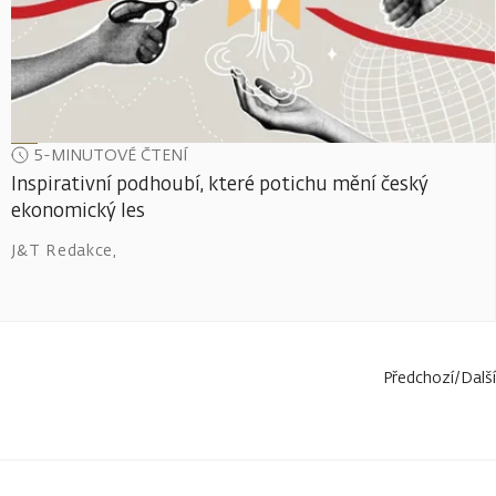
5-MINUTOVÉ ČTENÍ
Inspirativní podhoubí, které potichu mění český
ekonomický les
J&T Redakce
,
Předchozí
/
Další