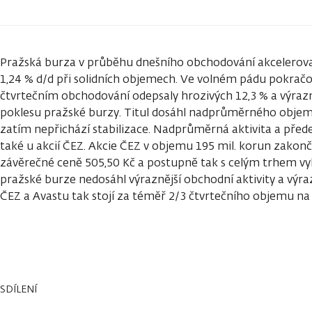
Pražská burza v průběhu dnešního obchodování akcelerovala
1,24 % d/d při solidních objemech. Ve volném pádu pokračov
čtvrtečním obchodování odepsaly hrozivých 12,3 % a výrazn
poklesu pražské burzy. Titul dosáhl nadprůměrného objemu
zatím nepřichází stabilizace. Nadprůměrná aktivita a přede
také u akcií ČEZ. Akcie ČEZ v objemu 195 mil. korun zakonči
závěrečné ceně 505,50 Kč a postupně tak s celým trhem vykle
pražské burze nedosáhl výraznější obchodní aktivity a výra
ČEZ a Avastu tak stojí za téměř 2/3 čtvrtečního objemu
SDÍLENÍ