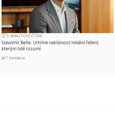
9-MINUTOVÉ ČTENÍ
Slavomír Beňa: Umíme nabídnout lokální řešení,
kterým lidé rozumí
J&T Redakce
,