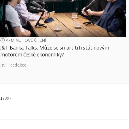
4-MINUTOVÉ ČTENÍ
J&T Banka Talks: Může se smart trh stát novým
motorem české ekonomiky?
J&T Redakce
,
1
/
397