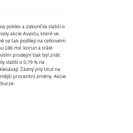
 pokles a zakončila slabší o
aly akcie Avastu, které ve
ě se tak podílejí na celkovém
 186 mil. korun a stále
vším prodejní tlak byl znát
ly slabší o 0,79 % na
sávají. Žádný jiný titul na
znější procentní změny. Akcie
 na burze.