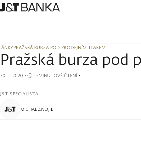
LÁNKY
PRAŽSKÁ BURZA POD PRODEJNÍM TLAKEM
LÁNKY
PRAŽSKÁ BURZA POD PRODEJNÍM TLAKEM
Pražská burza pod 
30. 1. 2020
・
1-MINUTOVÉ ČTENÍ
・
J&T SPECIALISTA
MICHAL ZNOJIL