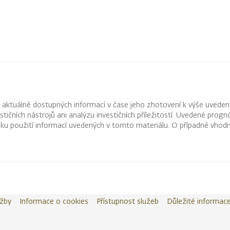
z aktuálně dostupných informací v čase jeho zhotovení k výše uveden
vestičních nástrojů ani analýzu investičních příležitostí. Uvedené pr
ku použití informací uvedených v tomto materiálu. O případné vhodn
užby
Informace o cookies
Přístupnost služeb
Důležité informac