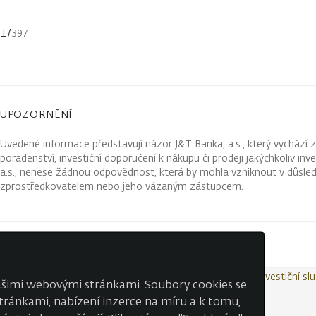
1
/
397
UPOZORNĚNÍ
Uvedené informace představují názor J&T Banka, a.s., který vychází 
poradenství, investiční doporučení k nákupu či prodeji jakýchkoliv in
a.s., nenese žádnou odpovědnost, která by mohla vzniknout v důsled
zprostředkovatelem nebo jeho vázaným zástupcem.
Kontakty
Wealth Report
Ochrana osobních údajů
Investiční sl
našimi webovými stránkami. Soubory cookies se
 stránkami, nabízení inzerce na míru a k tomu,