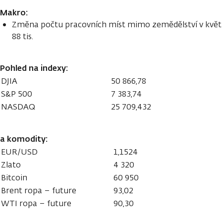
Makro:
Změna počtu pracovních míst mimo zemědělství v květnu
88 tis.
Pohled na indexy:
DJIA
50 866,78
S&P 500
7 383,74
NASDAQ
25 709,432
a komodity:
EUR/USD
1,1524
Zlato
4 320
Bitcoin
60 950
Brent ropa – future
93,02
WTI ropa – future
90,30