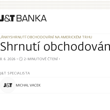
LÁNKY
SHRNUTÍ OBCHODOVÁNÍ NA AMERICKÉM TRHU
LÁNKY
SHRNUTÍ OBCHODOVÁNÍ NA AMERICKÉM TRHU
Shrnutí obchodován
8. 6. 2026
・
2-MINUTOVÉ ČTENÍ
・
J&T SPECIALISTA
MICHAL VACEK