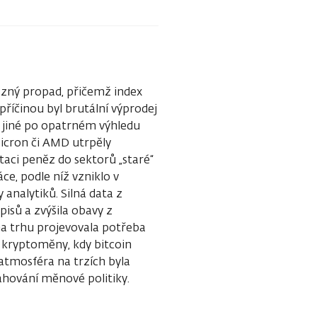
azný propad, přičemž index
 příčinou byl brutální výprodej
o jiné po opatrném výhledu
Micron či AMD utrpěly
otaci peněz do sektorů „staré“
e, podle níž vzniklo v
analytiků. Silná data z
isů a zvýšila obavy z
a trhu projevovala potřeba
i kryptoměny, kdy bitcoin
atmosféra na trzích byla
ahování měnové politiky.