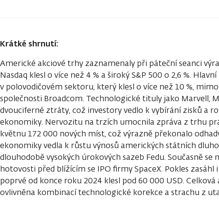
Krátké shrnutí:
Americké akciové trhy zaznamenaly při páteční seanci výr
Nasdaq klesl o více než 4 % a široký S&P 500 o 2,6 %. Hlavní
v polovodičovém sektoru, který klesl o více než 10 %, mim
společnosti Broadcom. Technologické tituly jako Marvell, 
dvouciferné ztráty, což investory vedlo k vybírání zisků a r
ekonomiky. Nervozitu na trzích umocnila zpráva z trhu prác
květnu 172 000 nových míst, což výrazně překonalo odhady 
ekonomiky vedla k růstu výnosů amerických státních dluhop
dlouhodobě vysokých úrokových sazeb Fedu. Současně se n
hotovosti před blížícím se IPO firmy SpaceX. Pokles zasáhl 
poprvé od konce roku 2024 klesl pod 60 000 USD. Celková 
ovlivněna kombinací technologické korekce a strachu z ut