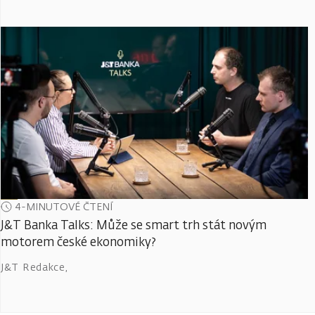
4-MINUTOVÉ ČTENÍ
J&T Banka Talks: Může se smart trh stát novým
motorem české ekonomiky?
J&T Redakce
,