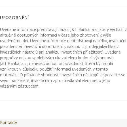
UPOZORNĚNÍ
Uvedené informace představují názor J&T Banka, a.s., který vychází z
aktuálně dostupných informací v čase jeho zhotovení k výše
uvedenému dni. Uvedené informace nepředstavují nabídku, investiční
poradenství, investiční doporučení k nákupu či prodeji jakýchkoliv
investičních nástrojů ani analýzu investičních příležitostí. Uvedené
prognózy nejsou spolehlivým ukazatelem budoucí výkonnosti.
J&T Banka, a.s., nenese žádnou odpovědnost, která by mohla
vzniknout v důsledku použití informací uvedených v tomto
materiálu. O případné vhodnosti investičních nástrojů se poraďte se
svým bankéřem, investičním zprostředkovatelem nebo jeho
vázaným zástupcem.
Kontakty