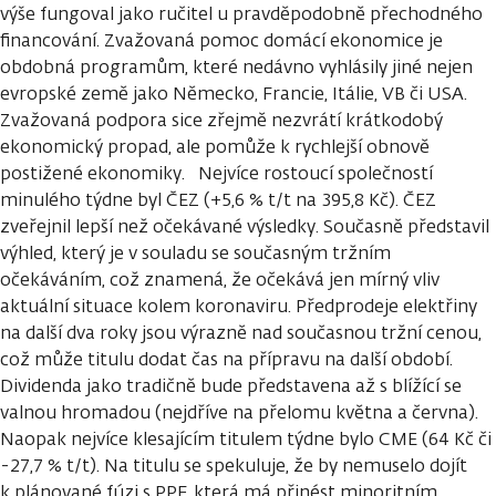
výše fungoval jako ručitel u pravděpodobně přechodného
financování. Zvažovaná pomoc domácí ekonomice je
obdobná programům, které nedávno vyhlásily jiné nejen
evropské země jako Německo, Francie, Itálie, VB či USA.
Zvažovaná podpora sice zřejmě nezvrátí krátkodobý
ekonomický propad, ale pomůže k rychlejší obnově
postižené ekonomiky. Nejvíce rostoucí společností
minulého týdne byl ČEZ (+5,6 % t/t na 395,8 Kč). ČEZ
zveřejnil lepší než očekávané výsledky. Současně představil
výhled, který je v souladu se současným tržním
očekáváním, což znamená, že očekává jen mírný vliv
aktuální situace kolem koronaviru. Předprodeje elektřiny
na další dva roky jsou výrazně nad současnou tržní cenou,
což může titulu dodat čas na přípravu na další období.
Dividenda jako tradičně bude představena až s blížící se
valnou hromadou (nejdříve na přelomu května a června).
Naopak nejvíce klesajícím titulem týdne bylo CME (64 Kč či
-27,7 % t/t). Na titulu se spekuluje, že by nemuselo dojít
k plánované fúzi s PPF, která má přinést minoritním