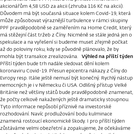
akcionářům 4,58 USD za akcii (zhruba 116 Kč na akcii).
Důvodem má být současná situace kolem Covid-19, která
může způsobovat výraznější turbulence v rámci skupiny
PPF pravděpodobně se zaměřením na Home Credit, který
má stěžejní část tržeb z Číny. Nicméně se stále jedná jen o
spekulace a na vyřešení si budeme muset zřejmě počkat
až do poloviny roku, kdy se původně plánovalo, že by
Výhled na příští týden
mohla být transakce zrealizována.
Příští týden bude trh nadále sledovat dění kolem
koronaviru Covid-19. Přesun epicentra nákazy z Číny do
Evropy resp. Itálie ještě nemusí být konečný. Rychlý nástup
nemocných je i v Německu či USA. Odlišný přístup Velké
Británie než většiny států bude pravděpodobně znamenat,
že počty celkově nakažených ještě dramaticky stoupnou.
Tyto informace nepůsobí příznivě na investorské
rozhodování. Navíc prodlužování bodu kulminace
znamená rostoucí ekonomické škody. I pro příští týden
zůstáváme velmi obezřetní a zopakujeme, že očekáváme