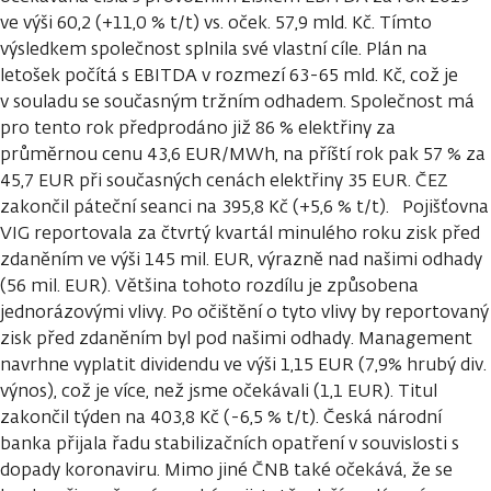
ve výši 60,2 (+11,0 % t/t) vs. oček. 57,9 mld. Kč. Tímto
výsledkem společnost splnila své vlastní cíle. Plán na
letošek počítá s EBITDA v rozmezí 63-65 mld. Kč, což je
v souladu se současným tržním odhadem. Společnost má
pro tento rok předprodáno již 86 % elektřiny za
průměrnou cenu 43,6 EUR/MWh, na příští rok pak 57 % za
45,7 EUR při současných cenách elektřiny 35 EUR. ČEZ
zakončil páteční seanci na 395,8 Kč (+5,6 % t/t). Pojišťovna
VIG reportovala za čtvrtý kvartál minulého roku zisk před
zdaněním ve výši 145 mil. EUR, výrazně nad našimi odhady
(56 mil. EUR). Většina tohoto rozdílu je způsobena
jednorázovými vlivy. Po očištění o tyto vlivy by reportovaný
zisk před zdaněním byl pod našimi odhady. Management
navrhne vyplatit dividendu ve výši 1,15 EUR (7,9% hrubý div.
výnos), což je více, než jsme očekávali (1,1 EUR). Titul
zakončil týden na 403,8 Kč (-6,5 % t/t). Česká národní
banka přijala řadu stabilizačních opatření v souvislosti s
dopady koronaviru. Mimo jiné ČNB také očekává, že se