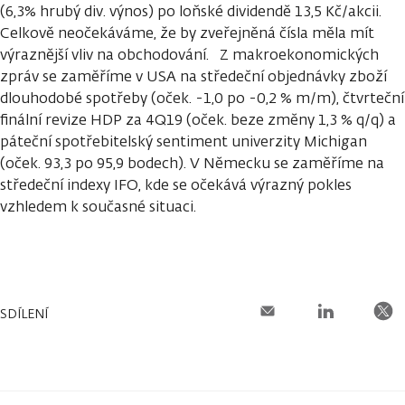
(6,3% hrubý div. výnos) po loňské dividendě 13,5 Kč/akcii.
Celkově neočekáváme, že by zveřejněná čísla měla mít
výraznější vliv na obchodování. Z makroekonomických
zpráv se zaměříme v USA na středeční objednávky zboží
dlouhodobé spotřeby (oček. -1,0 po -0,2 % m/m), čtvrteční
finální revize HDP za 4Q19 (oček. beze změny 1,3 % q/q) a
páteční spotřebitelský sentiment univerzity Michigan
(oček. 93,3 po 95,9 bodech). V Německu se zaměříme na
středeční indexy IFO, kde se očekává výrazný pokles
vzhledem k současné situaci.
SDÍLENÍ