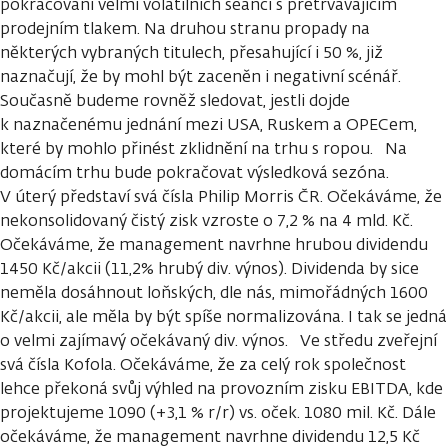
pokračování velmi volatilních seancí s přetrvávajícím
prodejním tlakem. Na druhou stranu propady na
některých vybraných titulech, přesahující i 50 %, již
naznačují, že by mohl být zaceněn i negativní scénář.
Současně budeme rovněž sledovat, jestli dojde
k naznačenému jednání mezi USA, Ruskem a OPECem,
které by mohlo přinést zklidnění na trhu s ropou. Na
domácím trhu bude pokračovat výsledková sezóna.
V úterý představí svá čísla Philip Morris ČR. Očekáváme, že
nekonsolidovaný čistý zisk vzroste o 7,2 % na 4 mld. Kč.
Očekáváme, že management navrhne hrubou dividendu
1450 Kč/akcii (11,2% hrubý div. výnos). Dividenda by sice
neměla dosáhnout loňských, dle nás, mimořádných 1600
Kč/akcii, ale měla by být spíše normalizována. I tak se jedná
o velmi zajímavý očekávaný div. výnos. Ve středu zveřejní
svá čísla Kofola. Očekáváme, že za celý rok společnost
lehce překoná svůj výhled na provozním zisku EBITDA, kde
projektujeme 1090 (+3,1 % r/r) vs. oček. 1080 mil. Kč. Dále
očekáváme, že management navrhne dividendu 12,5 Kč