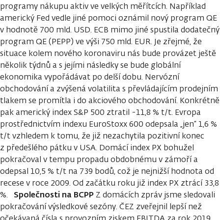
programy nákupu aktiv ve velkých měřítcích. Například
americký Fed vedle jiné pomoci oznámil nový program QE
v hodnotě 700 mld. USD. ECB mimo jiné spustila dodatečný
program QE (PEPP) ve výši 750 mld. EUR. Je zřejmé, že
situace kolem nového koronaviru nás bude provázet ještě
několik týdnů a s jejími následky se bude globální
ekonomika vypořádávat po delší dobu. Nervózní
obchodování a zvýšená volatilita s převládajícím prodejním
tlakem se promítla i do akciového obchodování. Konkrétně
pak americký index S&P 500 ztratil -11,8 % t/t. Evropa
prostřednictvím indexu EuroStoxx 600 odepsala „jen“ 1,6 %
t/t vzhledem k tomu, že již nezachytila pozitivní konec
z předešlého pátku v USA. Domácí index PX bohužel
pokračoval v tempu propadu obdobnému v zámoří a
odepsal 10,5 % t/t na 739 bodů, což je nejnižší hodnota od
recese v roce 2009. Od začátku roku již index PX ztrácí 33,8
Společnosti na BCPP
%.
Z domácích zpráv jsme sledovali
pokračování výsledkové sezóny. ČEZ zveřejnil lepší než
očekávaná čísla s provozním ziskem EBITDA za rok 2019