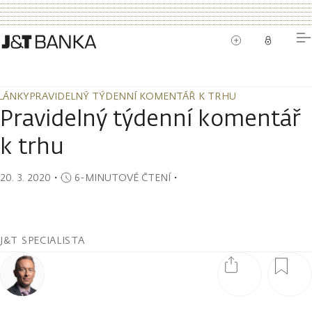
LÁNKY
PRAVIDELNÝ TÝDENNÍ KOMENTÁŘ K TRHU
LÁNKY
PRAVIDELNÝ TÝDENNÍ KOMENTÁŘ K TRHU
Pravidelný týdenní komentář
k trhu
20. 3. 2020
・
6-MINUTOVÉ ČTENÍ
・
J&T SPECIALISTA