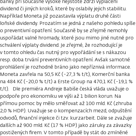
banky při současné vysoké nejistotě zdrží vyplácení
dividend či jiných kroků, které by oslabily jejich stabilitu.
Například Moneta již pozastavila výplatu druhé části
loňské dividendy. Prozatím se jedná z našeho pohledu spíše
o preventivní opatření. Současně by se zřejmě nemohly
uspořádat valné hromady, které jsou mimo jiné nutné pro
schválení výplaty dividend. Je zřejmé, že rozhodující je
v tomto ohledu čas nutný pro vypořádání se s nákazou
resp. doba trvání preventivních opatření. Avšak samotné
prohlášení je rozhodně bráno jako nepříznivá informace.
Moneta zavřela na 50,5 Kč (-27,3 % t/t), Komerční banka
na 484 Kč (-20,0 % t/t) a Erste Group na 470,1 Kč (-19,1 %
t/t). Dle premiéra Andreje Babiše česká vláda uvažuje o
podpoře pro ekonomiku ve výši až 1 bilion korun. Na
přímou pomoc by mělo směřovat až 100 mld. Kč (zhruba
2,0 % HDP). Uvažuje se o kompenzacích mezd, odpuštění
odvodů, finanční injekce či tzv. kurzarbeit. Dále se zvažuje
dalších až 900 mld. Kč (17 % HDP) jako záruky za závazky
postižených firem. V tomto případě by stát do zmíněné