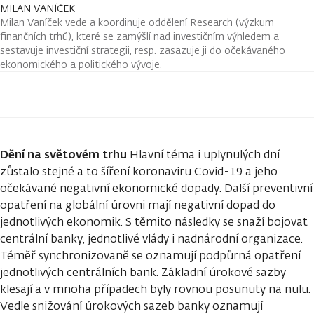
MILAN VANÍČEK
Milan Vaníček vede a koordinuje oddělení Research (výzkum
finančních trhů), které se zamýšlí nad investičním výhledem a
sestavuje investiční strategii, resp. zasazuje ji do očekávaného
ekonomického a politického vývoje.
Dění na světovém trhu
Hlavní téma i uplynulých dní
zůstalo stejné a to šíření koronaviru Covid-19 a jeho
očekávané negativní ekonomické dopady. Další preventivní
opatření na globální úrovni mají negativní dopad do
jednotlivých ekonomik. S těmito následky se snaží bojovat
centrální banky, jednotlivé vlády i nadnárodní organizace.
Téměř synchronizovaně se oznamují podpůrná opatření
jednotlivých centrálních bank. Základní úrokové sazby
klesají a v mnoha případech byly rovnou posunuty na nulu.
Vedle snižování úrokových sazeb banky oznamují