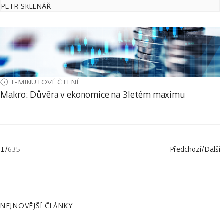
PETR SKLENÁŘ
1-MINUTOVÉ ČTENÍ
Makro: Důvěra v ekonomice na 3letém maximu
1
/
635
Předchozí
/
Další
NEJNOVĚJŠÍ ČLÁNKY