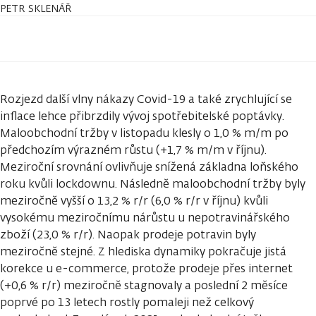
PETR SKLENÁŘ
Rozjezd další vlny nákazy Covid-19 a také zrychlující se
inflace lehce přibrzdily vývoj spotřebitelské poptávky.
Maloobchodní tržby v listopadu klesly o 1,0 % m/m po
předchozím výrazném růstu (+1,7 % m/m v říjnu).
Meziroční srovnání ovlivňuje snížená základna loňského
roku kvůli lockdownu. Následně maloobchodní tržby byly
meziročně vyšší o 13,2 % r/r (6,0 % r/r v říjnu) kvůli
vysokému meziročnímu nárůstu u nepotravinářského
zboží (23,0 % r/r). Naopak prodeje potravin byly
meziročně stejné. Z hlediska dynamiky pokračuje jistá
korekce u e-commerce, protože prodeje přes internet
(+0,6 % r/r) meziročně stagnovaly a poslední 2 měsíce
poprvé po 13 letech rostly pomaleji než celkový