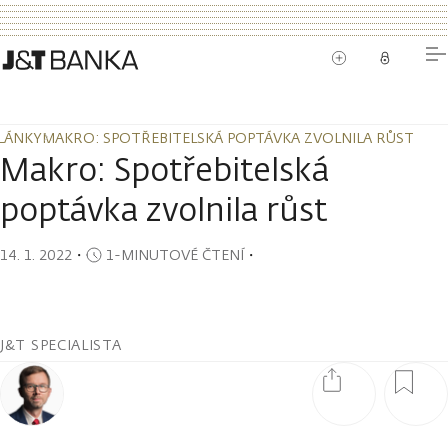
LÁNKY
MAKRO: SPOTŘEBITELSKÁ POPTÁVKA ZVOLNILA RŮST
LÁNKY
MAKRO: SPOTŘEBITELSKÁ POPTÁVKA ZVOLNILA RŮST
Makro: Spotřebitelská
poptávka zvolnila růst
14. 1. 2022
・
1-MINUTOVÉ ČTENÍ
・
J&T SPECIALISTA