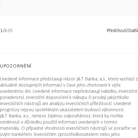
1
/
635
Předchozí
/
Další
UPOZORNĚNÍ
Uvedené informace představují názor J&T Banka, a.s., který vychází z
aktuálně dostupných informací v čase jeho zhotovení k výše
uvedenému dni. Uvedené informace nepředstavují nabídku, investiční
poradenství, investiční doporučení k nákupu či prodeji jakýchkoliv
investičních nástrojů ani analýzu investičních příležitostí. Uvedené
prognózy nejsou spolehlivým ukazatelem budoucí výkonnosti.
J&T Banka, a.s., nenese žádnou odpovědnost, která by mohla
vzniknout v důsledku použití informací uvedených v tomto
materiálu. O případné vhodnosti investičních nástrojů se poraďte se
svým bankéřem, investičním zprostředkovatelem nebo jeho