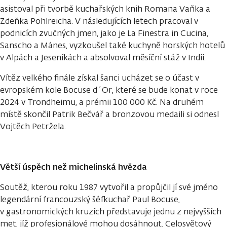
asistoval při tvorbě kuchařských knih Romana Vaňka a
Zdeňka Pohlreicha. V následujících letech pracoval v
podnicích zvučných jmen, jako je La Finestra in Cucina,
Sanscho a Mánes, vyzkoušel také kuchyně horských hotelů
v Alpách a Jeseníkách a absolvoval měsíční stáž v Indii.
Vítěz velkého finále získal šanci ucházet se o účast v
evropském kole Bocuse d´Or, které se bude konat v roce
2024 v Trondheimu, a prémii 100 000 Kč. Na druhém
místě skončil Patrik Bečvář a bronzovou medaili si odnesl
Vojtěch Petržela.
Větší úspěch než michelinská hvězda
Soutěž, kterou roku 1987 vytvořil a propůjčil jí své jméno
legendární francouzský šéfkuchař Paul Bocuse,
v gastronomických kruzích představuje jednu z nejvyšších
met, jíž profesionálové mohou dosáhnout. Celosvětový