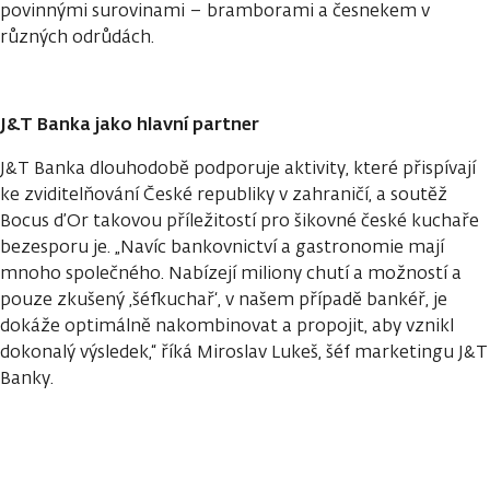
povinnými surovinami – bramborami a česnekem v
různých odrůdách.
J&T Banka jako hlavní partner
J&T Banka dlouhodobě podporuje aktivity, které přispívají
ke zviditelňování České republiky v zahraničí, a soutěž
Bocus d’Or takovou příležitostí pro šikovné české kuchaře
bezesporu je. „Navíc bankovnictví a gastronomie mají
mnoho společného. Nabízejí miliony chutí a možností a
pouze zkušený ‚šéfkuchař‘, v našem případě bankéř, je
dokáže optimálně nakombinovat a propojit, aby vznikl
dokonalý výsledek,“ říká Miroslav Lukeš, šéf marketingu J&T
Banky.