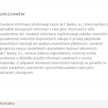
UPOZORNĚNÍ
Uvedené informace představují názor J&T Banka, a.s., který vychází z
aktuálně dostupných informací v čase jeho zhotovení k výše
uvedenému dni. Uvedené informace nepředstavují nabídku, investiční
poradenství, investiční doporučení k nákupu či prodeji jakýchkoliv
investičních nástrojů ani analýzu investičních příležitostí. Uvedené
prognózy nejsou spolehlivým ukazatelem budoucí výkonnosti.
J&T Banka, a.s., nenese žádnou odpovědnost, která by mohla
vzniknout v důsledku použití informací uvedených v tomto
materiálu. O případné vhodnosti investičních nástrojů se poraďte se
svým bankéřem, investičním zprostředkovatelem nebo jeho
vázaným zástupcem.
Kontakty