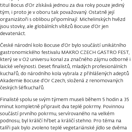
titul Bocus d’Or získává jednou za dva roky pouze jediný
tým, i proto je v oboru tak považovaný. Ostatně její
organizátoři s oblibou připomínají: Michelinských hvězd
jsou stovky, ale globálních vítězů Bocuse d’Or jen
devatenáct.
České národní kolo Bocuse d’Or bylo součástí unikátního
gastronomického festivalu MAKRO CZECH GASTRO FEST,
který se v O2 universu konal za značného zájmu odborné i
laické veřejnosti. Deset finalistů, mladých profesionálních
kuchařů, do národního kola vybrala z přihlášených adeptů
Akademie Bocuse d‘Or Czech, složená z renomovaných
českých šéfkuchařů.
Finalisté spolu se svým týmem museli během 5 hodin a 35
minut kompletně připravit dva teplé pokrmy. Povinnou
součástí prvního pokrmu, servírovaného na velkém
podnosu, byl králičí hřbet a králičí stehno. Pro téma na
talíři pak bylo zvoleno teplé vegetariánské jídlo se dvěma