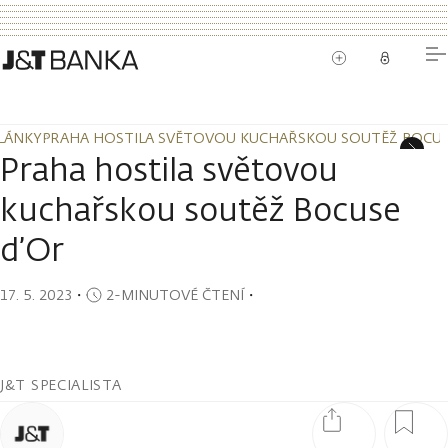
LÁNKY
PRAHA HOSTILA SVĚTOVOU KUCHAŘSKOU SOUTĚŽ BOCUS
LÁNKY
PRAHA HOSTILA SVĚTOVOU KUCHAŘSKOU SOUTĚŽ BOCUS
Praha hostila světovou
kuchařskou soutěž Bocuse
d’Or
17. 5. 2023
・
2-MINUTOVÉ ČTENÍ
・
J&T SPECIALISTA