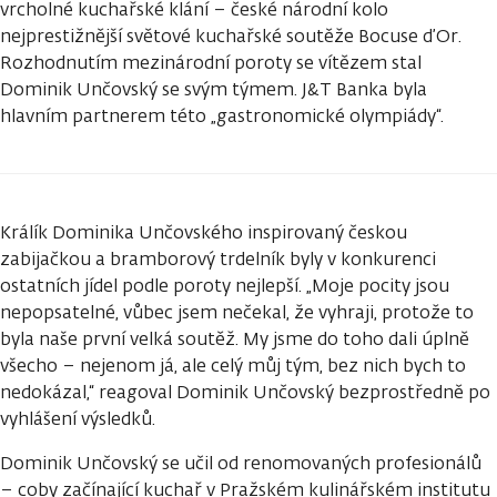
vrcholné kuchařské klání – české národní kolo
nejprestižnější světové kuchařské soutěže Bocuse d’Or.
Rozhodnutím mezinárodní poroty se vítězem stal
Dominik Unčovský se svým týmem. J&T Banka byla
hlavním partnerem této „gastronomické olympiády“.
Králík Dominika Unčovského inspirovaný českou
zabijačkou a bramborový trdelník byly v konkurenci
ostatních jídel podle poroty nejlepší. „Moje pocity jsou
nepopsatelné, vůbec jsem nečekal, že vyhraji, protože to
byla naše první velká soutěž. My jsme do toho dali úplně
všecho – nejenom já, ale celý můj tým, bez nich bych to
nedokázal,“ reagoval Dominik Unčovský bezprostředně po
vyhlášení výsledků.
Dominik Unčovský se učil od renomovaných profesionálů
– coby začínající kuchař v Pražském kulinářském institutu