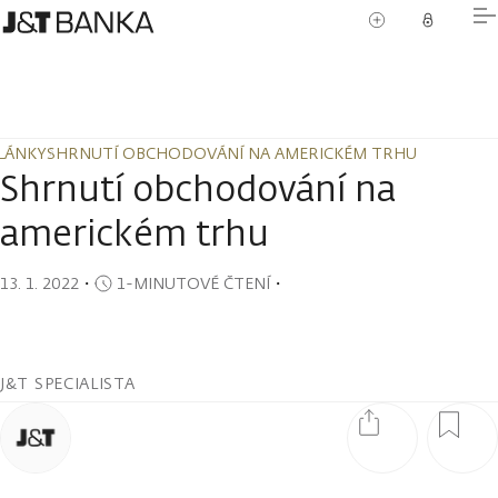
LÁNKY
SHRNUTÍ OBCHODOVÁNÍ NA AMERICKÉM TRHU
LÁNKY
SHRNUTÍ OBCHODOVÁNÍ NA AMERICKÉM TRHU
Shrnutí obchodování na
americkém trhu
13. 1. 2022
・
1-MINUTOVÉ ČTENÍ
・
J&T SPECIALISTA