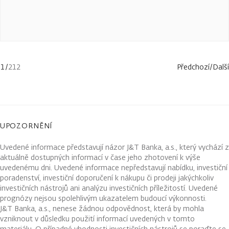
1
/
212
Předchozí
/
Další
UPOZORNĚNÍ
Uvedené informace představují názor J&T Banka, a.s., který vychází z
aktuálně dostupných informací v čase jeho zhotovení k výše
uvedenému dni. Uvedené informace nepředstavují nabídku, investiční
poradenství, investiční doporučení k nákupu či prodeji jakýchkoliv
investičních nástrojů ani analýzu investičních příležitostí. Uvedené
prognózy nejsou spolehlivým ukazatelem budoucí výkonnosti.
J&T Banka, a.s., nenese žádnou odpovědnost, která by mohla
vzniknout v důsledku použití informací uvedených v tomto
materiálu. O případné vhodnosti investičních nástrojů se poraďte se