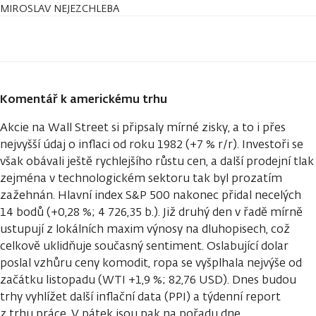
MIROSLAV NEJEZCHLEBA
Komentář k americkému trhu
Akcie na Wall Street si připsaly mírné zisky, a to i přes
nejvyšší údaj o inflaci od roku 1982 (+7 % r/r). Investoři se
však obávali ještě rychlejšího růstu cen, a další prodejní tlak
zejména v technologickém sektoru tak byl prozatím
zažehnán. Hlavní index S&P 500 nakonec přidal necelých
14 bodů (+0,28 %; 4 726,35 b.). Již druhý den v řadě mírně
ustupují z lokálních maxim výnosy na dluhopisech, což
celkově uklidňuje současný sentiment. Oslabující dolar
poslal vzhůru ceny komodit, ropa se vyšplhala nejvýše od
začátku listopadu (WTI +1,9 %; 82,76 USD). Dnes budou
trhy vyhlížet další inflační data (PPI) a týdenní report
z trhu práce. V pátek jsou pak na pořadu dne