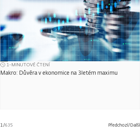
1-MINUTOVÉ ČTENÍ
Makro: Důvěra v ekonomice na 3letém maximu
1
/
635
Předchozí
/
Další