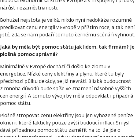
hluboká ekonomická krize v Evropě a s ní spojený i prudký
nárůst nezaměstnanosti.
Bohužel nejistota je velká, nikdo nyní nedokáže rozumně
predikovat cenu energií v Evropě v příštím roce, a tak není
jisté, zda se nám podaří tomuto černému scénáři vyhnout.
Jaká by měla být pomoc státu jak lidem, tak firmám? Je
plošná pomoc správná?
Minimálně v Evropě dochází či došlo ke zlomu v
energetice. Nízké ceny elektřiny a plynu, které tu byly
předchozí půlku dekády, se již nevrátí. Blízká budoucnost
z mnoha důvodů bude spíše ve znamení násobně vyšších
cen energií. A tomuto vývoji by měla odpovídat i případná
pomoc státu.
Plošně stropovat cenu elektřiny jsou jen vyhozené peníze
oknem, které fakticky pouze zvýší budoucí inflaci. Smysl
dává případnou pomoc státu zaměřit na to, že jde o