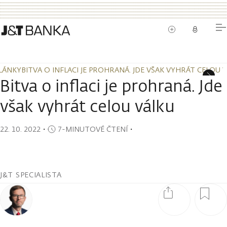
LÁNKY
BITVA O INFLACI JE PROHRANÁ. JDE VŠAK VYHRÁT CELOU 
LÁNKY
BITVA O INFLACI JE PROHRANÁ. JDE VŠAK VYHRÁT CELOU 
Bitva o inflaci je prohraná. Jde
však vyhrát celou válku
22. 10. 2022
・
7-MINUTOVÉ ČTENÍ
・
J&T SPECIALISTA