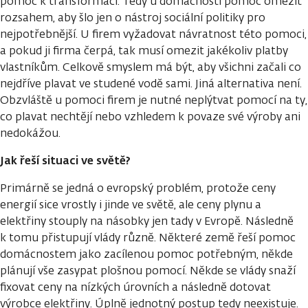
pomoc k transformaci. Tedy u domácností pomoc omezit
rozsahem, aby šlo jen o nástroj sociální politiky pro
nejpotřebnější. U firem vyžadovat návratnost této pomoci,
a pokud ji firma čerpá, tak musí omezit jakékoliv platby
vlastníkům. Celkově smyslem má být, aby všichni začali co
nejdříve plavat ve studené vodě sami. Jiná alternativa není.
Obzvláště u pomoci firem je nutné neplýtvat pomocí na ty,
co plavat nechtějí nebo vzhledem k povaze své výroby ani
nedokážou.
Jak řeší situaci ve světě?
Primárně se jedná o evropský problém, protože ceny
energií sice vrostly i jinde ve světě, ale ceny plynu a
elektřiny stouply na násobky jen tady v Evropě. Následně
k tomu přistupují vlády různě. Některé země řeší pomoc
domácnostem jako zacílenou pomoc potřebným, někde
plánují vše zasypat plošnou pomocí. Někde se vlády snaží
fixovat ceny na nízkých úrovních a následně dotovat
výrobce elektřiny. Úplně jednotný postup tedy neexistuje.