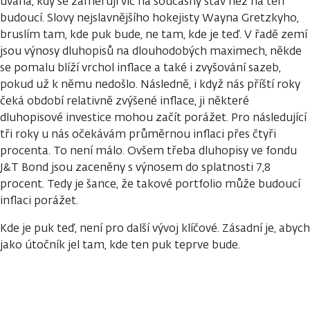
úvaha, kdy se zaměřuji víc na současný stav než na ten
budoucí. Slovy nejslavnějšího hokejisty Wayna Gretzkyho,
bruslím tam, kde puk bude, ne tam, kde je teď. V řadě zemí
jsou výnosy dluhopisů na dlouhodobých maximech, někde
se pomalu blíží vrchol inflace a také i zvyšování sazeb,
pokud už k němu nedošlo. Následně, i když nás příští roky
čeká období relativně zvýšené inflace, ji některé
dluhopisové investice mohou začít porážet. Pro následující
tři roky u nás očekávám průměrnou inflaci přes čtyři
procenta. To není málo. Ovšem třeba dluhopisy ve fondu
J&T Bond jsou zaceněny s výnosem do splatnosti 7,8
procent. Tedy je šance, že takové portfolio může budoucí
inflaci porážet.
Kde je puk teď, není pro další vývoj klíčové. Zásadní je, abych
jako útočník jel tam, kde ten puk teprve bude.