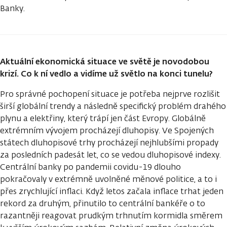
Banky.
Aktuální ekonomická situace ve světě je novodobou
krizí. Co k ní vedlo a vidíme už světlo na konci tunelu?
Pro správné pochopení situace je potřeba nejprve rozlišit
širší globální trendy a následně specifický problém drahého
plynu a elektřiny, který trápí jen část Evropy. Globálně
extrémním vývojem procházejí dluhopisy. Ve Spojených
státech dluhopisové trhy procházejí nejhlubšími propady
za posledních padesát let, co se vedou dluhopisové indexy.
Centrální banky po pandemii covidu-19 dlouho
pokračovaly v extrémně uvolněné měnové politice, a to i
přes zrychlující inflaci. Když letos začala inflace trhat jeden
rekord za druhým, přinutilo to centrální bankéře o to
razantněji reagovat prudkým trhnutím kormidla směrem