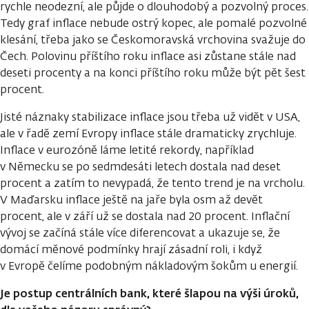
rychle neodezní, ale půjde o dlouhodobý a pozvolný proces.
Tedy graf inflace nebude ostrý kopec, ale pomalé pozvolné
klesání, třeba jako se Českomoravská vrchovina svažuje do
Čech. Polovinu příštího roku inflace asi zůstane stále nad
deseti procenty a na konci příštího roku může být pět šest
procent.
Jisté náznaky stabilizace inflace jsou třeba už vidět v USA,
ale v řadě zemí Evropy inflace stále dramaticky zrychluje.
Inflace v eurozóně láme letité rekordy, například
v Německu se po sedmdesáti letech dostala nad deset
procent a zatím to nevypadá, že tento trend je na vrcholu.
V Maďarsku inflace ještě na jaře byla osm až devět
procent, ale v září už se dostala nad 20 procent. Inflační
vývoj se začíná stále více diferencovat a ukazuje se, že
domácí měnové podmínky hrají zásadní roli, i když
v Evropě čelíme podobným nákladovým šokům u energií.
Je postup centrálních bank, které šlapou na výši úroků,