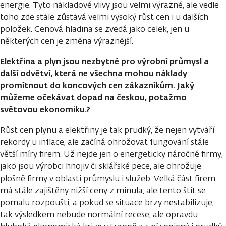
energie. Tyto nákladové vlivy jsou velmi výrazné, ale vedle
toho zde stále zůstává velmi vysoký růst cen i u dalších
položek. Cenová hladina se zvedá jako celek, jen u
některých cen je změna výraznější.
Elektřina a plyn jsou nezbytné pro výrobní průmysl a
další odvětví, která ne všechna mohou náklady
promítnout do koncových cen zákazníkům. Jaký
můžeme očekávat dopad na českou, potažmo
světovou ekonomiku.?
Růst cen plynu a elektřiny je tak prudký, že nejen vytváří
rekordy u inflace, ale začíná ohrožovat fungování stále
větší míry firem. Už nejde jen o energeticky náročné firmy,
jako jsou výrobci hnojiv či sklářské pece, ale ohrožuje
plošně firmy v oblasti průmyslu i služeb. Velká část firem
má stále zajištěny nižší ceny z minula, ale tento štít se
pomalu rozpouští, a pokud se situace brzy nestabilizuje,
tak výsledkem nebude normální recese, ale opravdu