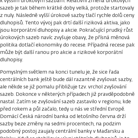
k vyšším úrokovým sazbám. Relativní změna úrokových
sazeb je tak během krátké doby velká, protože startovaly
z nuly. Následně vyšší úrokové sazby tlačí rychle dolů ceny
dluhopisů. Tento vývoj pak drtí další riziková aktiva, jako
jsou korporátní dluhopisy a akcie. Pokračující prudký růst
úrokových sazeb navíc zvyšuje obavy, že přísná měnová
politika dotlačí ekonomiky do recese. Případná recese pak
může být další ranou pro akcie a rizikové korporátní
dluhopisy.
Pomyslným světlem na konci tunelu je, že sice řada
centrálních bank ještě bude dál razantně zvyšovat sazby,
ale někde se již pomalu přibližuje tzv. vrchol zvyšování
sazeb. Dokonce v některých případech již pravděpodobně
nastal. Zatím se zvyšování sazeb zastavilo v regionu, kde
před rokem a půl začalo, tedy u nás ve střední Evropě.
Domácí Česká národní banka od letošního června drží
sazby beze změny na sedmi procentech, na podzim
podobný postoj zaujaly centrální banky v Maďarsku a