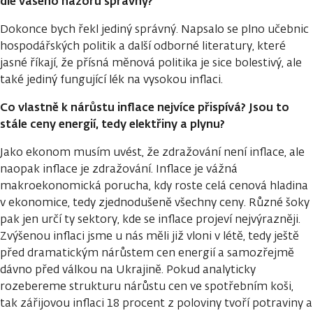
dle vašeho názoru správný?
Dokonce bych řekl jediný správný. Napsalo se plno učebnic
hospodářských politik a další odborné literatury, které
jasné říkají, že přísná měnová politika je sice bolestivý, ale
také jediný fungující lék na vysokou inflaci.
Co vlastně k nárůstu inflace nejvíce přispívá? Jsou to
stále ceny energií, tedy elektřiny a plynu?
Jako ekonom musím uvést, že zdražování není inflace, ale
naopak inflace je zdražování. Inflace je vážná
makroekonomická porucha, kdy roste celá cenová hladina
v ekonomice, tedy zjednodušeně všechny ceny. Různé šoky
pak jen určí ty sektory, kde se inflace projeví nejvýrazněji.
Zvýšenou inflaci jsme u nás měli již vloni v létě, tedy ještě
před dramatickým nárůstem cen energií a samozřejmě
dávno před válkou na Ukrajině. Pokud analyticky
rozebereme strukturu nárůstu cen ve spotřebním koši,
tak zářijovou inflaci 18 procent z poloviny tvoří potraviny a