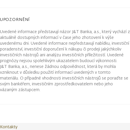
UPOZORNĚNÍ
Uvedené informace představují názor J&T Banka, a.s., který vychází z
aktuálně dostupných informací v čase jeho zhotovení k výše
uvedenému dni. Uvedené informace nepředstavují nabídku, investiční
poradenství, investiční doporučení k nákupu či prodeji jakýchkoliv
investičních nástrojů ani analýzu investičních příležitostí. Uvedené
prognózy nejsou spolehlivým ukazatelem budoucí výkonnosti.
J&T Banka, a.s., nenese žádnou odpovědnost, která by mohla
vzniknout v důsledku použití informací uvedených v tomto
materiálu. O případné vhodnosti investičních nástrojů se poraďte se
svým bankéřem, investičním zprostředkovatelem nebo jeho
vázaným zástupcem.
Kontakty