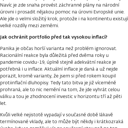
Navíc je zde snaha provést záchranné plány na národní
úrovni i prosadit nějakou pomoc na úrovni Evropské unie.
Ale jde o velmi složitý krok, protože i na kontinentu existují
velké rozdíly mezi zeměmi.
Jak ochránit portfolio před tak vysokou inflací?
Panika je občas horší varianta než problém ignorovat.
Racionální reakce byla důležitá před dvěma roky u
pandemie covidu-19, úplně stejně adekvátní reakce je
potřebná i u inflace. Aktuální inflace je daná a už nejde
porazit, kromě varianty, že jsem si před rokem koupil
protiinflační dluhopisy. Tedy tato bitva je již víceméně
prohraná, ale to nic nemění na tom, že jde vyhrát celou
válku a tou je zhodnocení investic v horizontu tří až pěti
let.
Kvůli velké nejistotě vypadají v současné době lákavě
termínované vklady, ale to může být někdy i krátkozraká