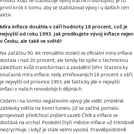
Polsku. Když se stabilizuje vývoj státních dluhopisů, je to
první krok k tomu, aby se stabilizoval vývoj i u dalších cen
aktiv.
Míra inflace dosáhla v září hodnoty 18 procent, což je
nejvyšší od roku 1993. Jak predikujete vývoj inflace nejen
v Česku, ale také ve světě?
Na začátku 90. let minulého století se oficiální míra inflace
dostala i nad 20 procent, ale tehdy šlo spíše o technickou
záležitost kvůli transformaci a zavádění DPH. Statisticky
současná míra inflace, tedy zmiňovaných 18 procent v září,
je nejvyšší od prosince 1993, ale fakticky jde o nejvyšší
inflaci v našich novodobých dějinách.
Ovšem i na tomto negativním vývoji jde vidět zmíněné
záblesky světla na konci tunelu. Již se začíná pomalu
projevovat předchozí zvýšení sazeb ČNB a inflace se
dostává na vrchol. Poslední čtyři měsíce inflace už trendově
nezrychluje, i když je stále velmi vysoká. Pravděpodobně