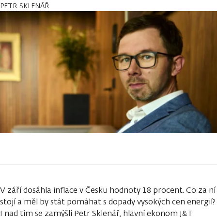
PETR SKLENÁŘ
V září dosáhla inflace v Česku hodnoty 18 procent. Co za ní
stojí a měl by stát pomáhat s dopady vysokých cen energií?
I nad tím se zamýšlí Petr Sklenář, hlavní ekonom J&T