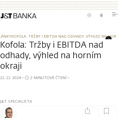
LÁNKY
KOFOLA: TRŽBY I EBITDA NAD ODHADY, VÝHLED NA HORN
LÁNKY
KOFOLA: TRŽBY I EBITDA NAD ODHADY, VÝHLED NA HORN
Kofola: Tržby i EBITDA nad
odhady, výhled na horním
okraji
22. 11. 2024
・
2-MINUTOVÉ ČTENÍ
・
J&T SPECIALISTA