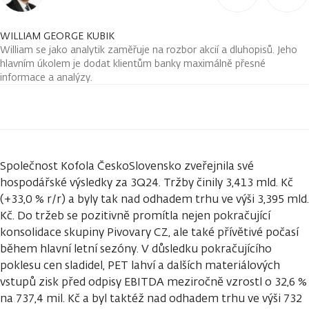
WILLIAM GEORGE KUBIK
William se jako analytik zaměřuje na rozbor akcií a dluhopisů. Jeho
hlavním úkolem je dodat klientům banky maximálně přesné
informace a analýzy.
Společnost Kofola ČeskoSlovensko zveřejnila své
hospodářské výsledky za 3Q24. Tržby činily 3,413 mld. Kč
(+33,0 % r/r) a byly tak nad odhadem trhu ve výši 3,395 mld.
Kč. Do tržeb se pozitivně promítla nejen pokračující
konsolidace skupiny Pivovary CZ, ale také přívětivé počasí
během hlavní letní sezóny. V důsledku pokračujícího
poklesu cen sladidel, PET lahví a dalších materiálových
vstupů zisk před odpisy EBITDA meziročně vzrostl o 32,6 %
na 737,4 mil. Kč a byl taktéž nad odhadem trhu ve výši 732