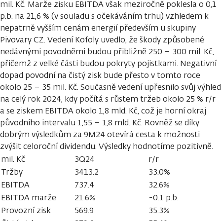
mil. Kč. Marže zisku EBITDA však meziročně poklesla o 0,1
p.b. na 21,6 % (v souladu s očekáváním trhu) vzhledem k
nepatrně vyšším cenám energií především u skupiny
Pivovary CZ. Vedení Kofoly uvedlo, že škody způsobené
nedávnými povodněmi budou přibližně 250 – 300 mil. Kč,
přičemž z velké části budou pokryty pojistkami. Negativní
dopad povodní na čistý zisk bude přesto v tomto roce
okolo 25 – 35 mil. Kč. Současně vedení upřesnilo svůj výhled
na celý rok 2024, kdy počítá s růstem tržeb okolo 25 % r/r
a se ziskem EBITDA okolo 1,8 mld. Kč, což je horní okraj
původního intervalu 1,55 – 1,8 mld. Kč. Rovněž se díky
dobrým výsledkům za 9M24 otevírá cesta k možnosti
zvýšit celoroční dividendu. Výsledky hodnotíme pozitivně.
mil. Kč
3Q24
r/r
Tržby
3413.2
33.0%
EBITDA
737.4
32.6%
EBITDA marže
21.6%
-0.1 p.b.
Provozní zisk
569.9
35.3%