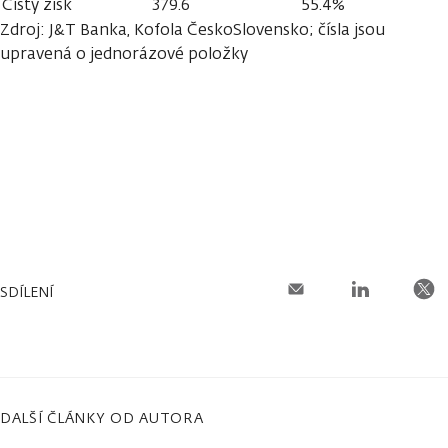
Čistý zisk
379.6
55.4%
Zdroj: J&T Banka, Kofola ČeskoSlovensko; čísla jsou
upravená o jednorázové položky
SDÍLENÍ
DALŠÍ ČLÁNKY OD AUTORA