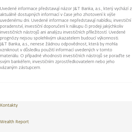
Uvedené informace představují názor J&T Banka, a.s., který vychází z
aktuálně dostupných informací v čase jeho zhotovení k výše
uvedenému dni. Uvedené informace nepředstavují nabídku, investiční
poradenství, investiční doporučení k nákupu či prodeji jakýchkoliv
investičních nástrojů ani analýzu investičních příležitostí. Uvedené
prognózy nejsou spolehlivým ukazatelem budoucí výkonnosti.
J&T Banka, a.s., nenese žádnou odpovědnost, která by mohla
vzniknout v důsledku použití informací uvedených v tomto
materiálu. O případné vhodnosti investičních nástrojů se poraďte se
svým bankéřem, investičním zprostředkovatelem nebo jeho
vázaným zástupcem.
Kontakty
Wealth Report