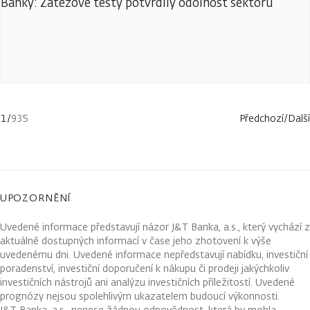
Banky: Zátěžové testy potvrdily odolnost sektoru
1
/
935
Předchozí
/
Další
UPOZORNĚNÍ
Uvedené informace představují názor J&T Banka, a.s., který vychází z
aktuálně dostupných informací v čase jeho zhotovení k výše
uvedenému dni. Uvedené informace nepředstavují nabídku, investiční
poradenství, investiční doporučení k nákupu či prodeji jakýchkoliv
investičních nástrojů ani analýzu investičních příležitostí. Uvedené
prognózy nejsou spolehlivým ukazatelem budoucí výkonnosti.
J&T Banka, a.s., nenese žádnou odpovědnost, která by mohla