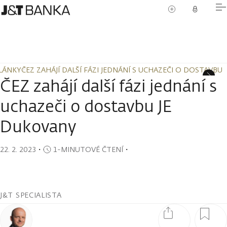
LÁNKY
ČEZ ZAHÁJÍ DALŠÍ FÁZI JEDNÁNÍ S UCHAZEČI O DOSTAVBU
LÁNKY
ČEZ ZAHÁJÍ DALŠÍ FÁZI JEDNÁNÍ S UCHAZEČI O DOSTAVBU
ČEZ zahájí další fázi jednání s
uchazeči o dostavbu JE
Dukovany
22. 2. 2023
・
1-MINUTOVÉ ČTENÍ
・
J&T SPECIALISTA