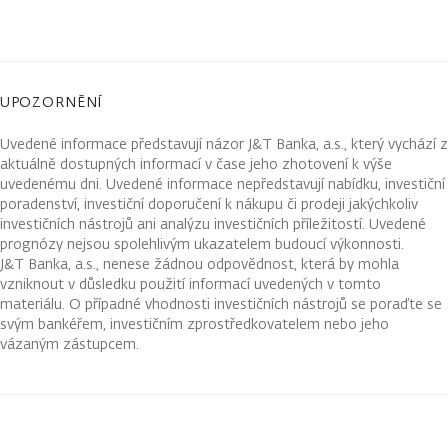
UPOZORNĚNÍ
Uvedené informace představují názor J&T Banka, a.s., který vychází z
aktuálně dostupných informací v čase jeho zhotovení k výše
uvedenému dni. Uvedené informace nepředstavují nabídku, investiční
poradenství, investiční doporučení k nákupu či prodeji jakýchkoliv
investičních nástrojů ani analýzu investičních příležitostí. Uvedené
prognózy nejsou spolehlivým ukazatelem budoucí výkonnosti.
J&T Banka, a.s., nenese žádnou odpovědnost, která by mohla
vzniknout v důsledku použití informací uvedených v tomto
materiálu. O případné vhodnosti investičních nástrojů se poraďte se
svým bankéřem, investičním zprostředkovatelem nebo jeho
vázaným zástupcem.