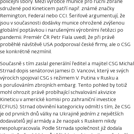
policejní sbory. Mezi výrobce munice pro ruční zbraně
sdružené pod Kineticem patří např. známé značky
Remington, Federal nebo CCI. Šerifové argumentují, že
jsou v současnosti dodávky munice ohrožené zvýšenou
globální poptávkou i narušenými výrobními řetězci po
pandemii. Premiér ČR Petr Fiala uvedl, že při právě
proběhlé návštěvě USA podporoval české firmy, ale o CSG
se konkrétně nezmínil.
Současně s tím zaslal generální ředitel a majitel CSG Michal
Strnad dopis senátorovi Jamesi D. Vancovi, který ve svých
výrocích spojoval CSG s režimem V. Putina v Rusku a
s porušováním zbrojních embarg. Tento pohled by totiž
mohl ohrozit právě probíhající schvalování akvizice
Kineticu v americké komisi pro zahraniční investice
(CFIUS). Strnad obvinění kategoricky odmítl s tím, že CSG
je od prvních dnů války na Ukrajině jedním z největších
dodavatelů její armády a že naopak s Ruskem nikdy
nespolupracovala. Podle Strnada společnost již dodala