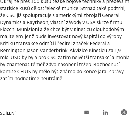
Ukrajině přes 100 kusů těžké bojové techniky a především
statisíce kusů dělostřelecké munice. Strnad také podtrhl,
že CSG již spolupracuje s americkými zbrojaři General
Dynamics a Raytheon, vlastní závody v USA skrze firmu
Fiocchi Munizioni a že chce být v Kineticu dlouhodobým
majitelem, jenž bude investovat nový kapitál do výroby.
Kritiku transakce odmítl i ředitel značek Federal a
Remington Jason Vanderbrink. Akvizice Kineticu za 1,9
mld. USD by byla pro CSG zatím největší transakcí a mohla
by znamenat téměř zdvojnásobení tržeb. Rozhodnutí
komise CFIUS by mělo být známo do konce jara. Zprávy
zatím hodnotíme neutrálně.
SDÍLENÍ