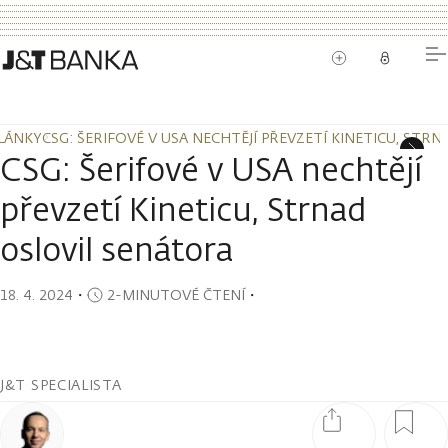
LÁNKY
CSG: ŠERIFOVÉ V USA NECHTĚJÍ PŘEVZETÍ KINETICU, STR
LÁNKY
CSG: ŠERIFOVÉ V USA NECHTĚJÍ PŘEVZETÍ KINETICU, STR
CSG: Šerifové v USA nechtějí
převzetí Kineticu, Strnad
oslovil senátora
18. 4. 2024
・
2-MINUTOVÉ ČTENÍ
・
J&T SPECIALISTA