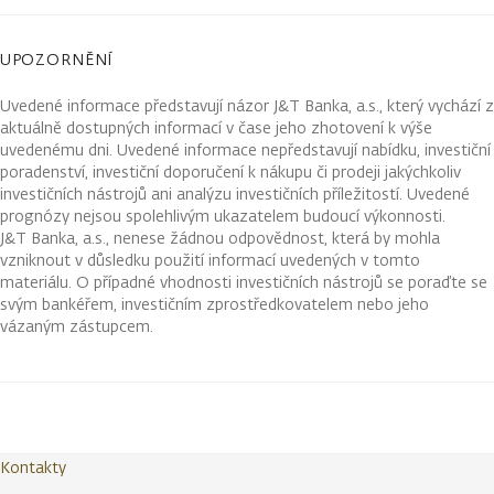
UPOZORNĚNÍ
Uvedené informace představují názor J&T Banka, a.s., který vychází z
aktuálně dostupných informací v čase jeho zhotovení k výše
uvedenému dni. Uvedené informace nepředstavují nabídku, investiční
poradenství, investiční doporučení k nákupu či prodeji jakýchkoliv
investičních nástrojů ani analýzu investičních příležitostí. Uvedené
prognózy nejsou spolehlivým ukazatelem budoucí výkonnosti.
J&T Banka, a.s., nenese žádnou odpovědnost, která by mohla
vzniknout v důsledku použití informací uvedených v tomto
materiálu. O případné vhodnosti investičních nástrojů se poraďte se
svým bankéřem, investičním zprostředkovatelem nebo jeho
vázaným zástupcem.
Kontakty