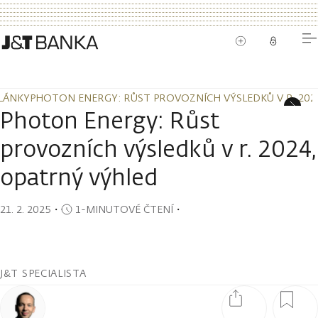
LÁNKY
PHOTON ENERGY: RŮST PROVOZNÍCH VÝSLEDKŮ V R. 202
LÁNKY
PHOTON ENERGY: RŮST PROVOZNÍCH VÝSLEDKŮ V R. 202
Photon Energy: Růst
provozních výsledků v r. 2024,
opatrný výhled
21. 2. 2025
・
1-MINUTOVÉ ČTENÍ
・
J&T SPECIALISTA