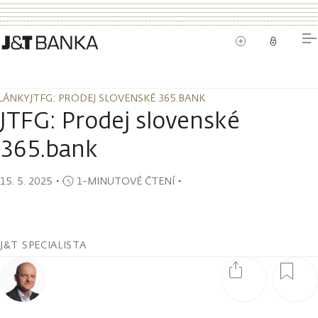
LÁNKY
JTFG: PRODEJ SLOVENSKÉ 365.BANK
LÁNKY
JTFG: PRODEJ SLOVENSKÉ 365.BANK
JTFG: Prodej slovenské
365.bank
15. 5. 2025
・
1-MINUTOVÉ ČTENÍ
・
J&T SPECIALISTA