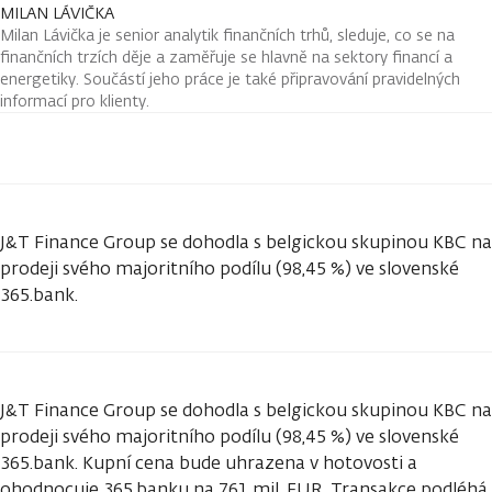
MILAN LÁVIČKA
Milan Lávička je senior analytik finančních trhů, sleduje, co se na
finančních trzích děje a zaměřuje se hlavně na sektory financí a
energetiky. Součástí jeho práce je také připravování pravidelných
informací pro klienty.
J&T Finance Group se dohodla s belgickou skupinou KBC na
prodeji svého majoritního podílu (98,45 %) ve slovenské
365.bank.
J&T Finance Group se dohodla s belgickou skupinou KBC na
prodeji svého majoritního podílu (98,45 %) ve slovenské
365.bank. Kupní cena bude uhrazena v hotovosti a
ohodnocuje 365.banku na 761 mil. EUR. Transakce podléhá