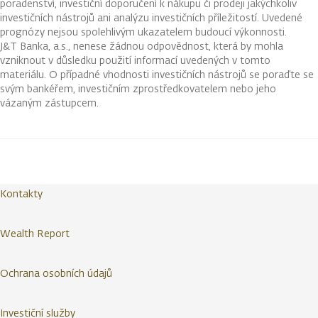
poradenství, investiční doporučení k nákupu či prodeji jakýchkoliv
investičních nástrojů ani analýzu investičních příležitostí. Uvedené
prognózy nejsou spolehlivým ukazatelem budoucí výkonnosti.
J&T Banka, a.s., nenese žádnou odpovědnost, která by mohla
vzniknout v důsledku použití informací uvedených v tomto
materiálu. O případné vhodnosti investičních nástrojů se poraďte se
svým bankéřem, investičním zprostředkovatelem nebo jeho
vázaným zástupcem.
Kontakty
Wealth Report
Ochrana osobních údajů
Investiční služby