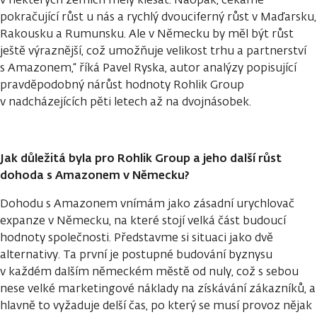
pokračující růst u nás a rychlý dvouciferný růst v Maďarsku,
Rakousku a Rumunsku. Ale v Německu by měl být růst
ještě výraznější, což umožňuje velikost trhu a partnerství
s Amazonem,“ říká Pavel Ryska, autor analýzy popisující
pravděpodobný nárůst hodnoty Rohlik Group
v nadcházejících pěti letech až na dvojnásobek.
Jak důležitá byla pro Rohlik Group a jeho další růst
dohoda s Amazonem v Německu?
Dohodu s Amazonem vnímám jako zásadní urychlovač
expanze v Německu, na které stojí velká část budoucí
hodnoty společnosti. Představme si situaci jako dvě
alternativy. Ta první je postupné budování byznysu
v každém dalším německém městě od nuly, což s sebou
nese velké marketingové náklady na získávání zákazníků, a
hlavně to vyžaduje delší čas, po který se musí provoz nějak