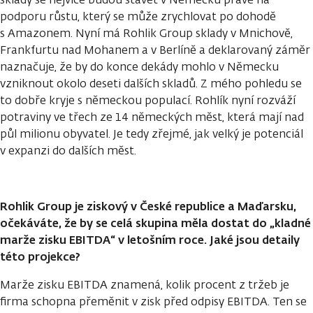
podporu růstu, který se může zrychlovat po dohodě
s Amazonem. Nyní má Rohlik Group sklady v Mnichově,
Frankfurtu nad Mohanem a v Berlíně a deklarovaný záměr
naznačuje, že by do konce dekády mohlo v Německu
vzniknout okolo deseti dalších skladů. Z mého pohledu se
to dobře kryje s německou populací. Rohlík nyní rozváží
potraviny ve třech ze 14 německých měst, která mají nad
půl milionu obyvatel. Je tedy zřejmé, jak velký je potenciál
v expanzi do dalších měst.
Rohlik Group je ziskový v České republice a Maďarsku,
očekáváte, že by se celá skupina měla dostat do „kladné
marže zisku EBITDA“ v letošním roce. Jaké jsou detaily
této projekce?
Marže zisku EBITDA znamená, kolik procent z tržeb je
firma schopna přeměnit v zisk před odpisy EBITDA. Ten se