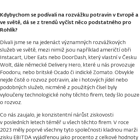
Kdybychom se podívali na rozvážku potravin v Evropě a
ve světě, dá se z trendů vyčíst něco podstatného pro
Rohlík?
Dívali jsme se na jedenáct významných rozvážkových
služeb ve světě, mezi nimiž jsou například američtí obři
Instacart, Uber Eats nebo DoorDash, který vlastní v Česku
Wolt, dále německé Delivery Hero, které u nás provozuje
Foodoru, nebo britské Ocado či indické Zomato. Obvykle
nejde čistě o rozvoz potravin, ale i hotových jídel nebo
podobných služeb, nicméně z použitých čísel byly
vyloučeny technologické nohy těchto firem, tedy šlo pouze
o rozvoz.
Co nás zaujalo, je konzistentní nárůst ziskovosti
v posledních letech téměř u všech těchto firem. V roce
2023 měly poprvé všechny tyto společnosti kladnou marži
zisku EBITDA vyjádřenou jako procento z celkové hodnoty