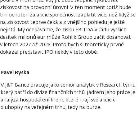
ziskovost na provozní úrovni. V ten moment totiž bude
trh ochoten za akcie společnosti zaplatit více, než když se
na ziskovost teprve čeká a z vnějšího pohledu je ještě
nejistá. My očekáváme, že zisku EBITDA v řádu vyšších
desítek milionů eur může Rohlik Group začít dosahovat
v letech 2027 až 2028. Proto bych si teoreticky prvně
dokázal představit IPO někdy v této době.
Pavel Ryska
V J&T Bance pracuje jako senior analytik v Research týmu,
který patří do divize finančních trhů. Jádrem jeho práce je
analýza hospodaření firem, které mají své akcie či
dluhopisy na veřejném trhu, tedy na burze.