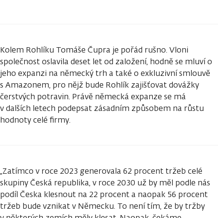
Kolem Rohlíku Tomáše Čupra je pořád rušno. Vloni
společnost oslavila deset let od založení, hodně se mluví o
jeho expanzi na německý trh a také o exkluzivní smlouvě
s Amazonem, pro nějž bude Rohlík zajišťovat dovážky
čerstvých potravin. Právě německá expanze se má
v dalších letech podepsat zásadním způsobem na růstu
hodnoty celé firmy.
„Zatímco v roce 2023 generovala 62 procent tržeb celé
skupiny Česká republika, v roce 2030 už by měl podle nás
podíl Česka klesnout na 22 procent a naopak 56 procent
tržeb bude vznikat v Německu. To není tím, že by tržby
v některých zemích měly klesat. Naopak, čekáme