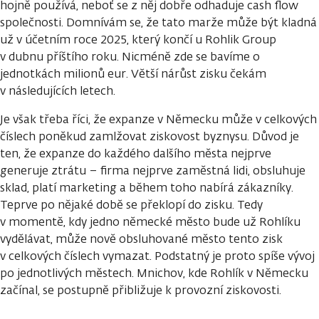
hojně používá, neboť se z něj dobře odhaduje cash flow
společnosti. Domnívám se, že tato marže může být kladná
už v účetním roce 2025, který končí u Rohlik Group
v dubnu příštího roku. Nicméně zde se bavíme o
jednotkách milionů eur. Větší nárůst zisku čekám
v následujících letech.
Je však třeba říci, že expanze v Německu může v celkových
číslech poněkud zamlžovat ziskovost byznysu. Důvod je
ten, že expanze do každého dalšího města nejprve
generuje ztrátu – firma nejprve zaměstná lidi, obsluhuje
sklad, platí marketing a během toho nabírá zákazníky.
Teprve po nějaké době se překlopí do zisku. Tedy
v momentě, kdy jedno německé město bude už Rohlíku
vydělávat, může nově obsluhované město tento zisk
v celkových číslech vymazat. Podstatný je proto spíše vývoj
po jednotlivých městech. Mnichov, kde Rohlík v Německu
začínal, se postupně přibližuje k provozní ziskovosti.