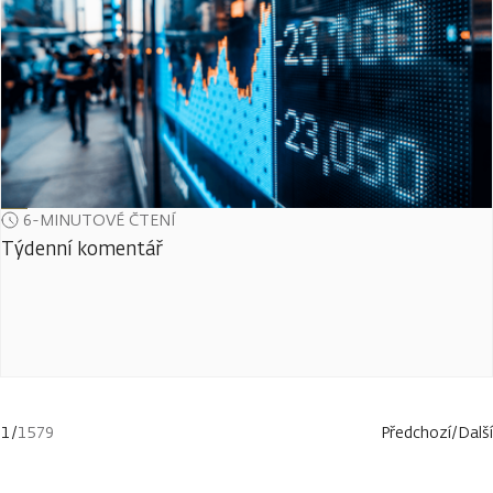
6-MINUTOVÉ ČTENÍ
Týdenní komentář
1
/
1579
Předchozí
/
Další