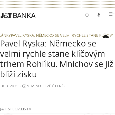
LÁNKY
PAVEL RYSKA: NĚMECKO SE VELMI RYCHLE STANE KLÍČOVÝM
LÁNKY
PAVEL RYSKA: NĚMECKO SE VELMI RYCHLE STANE KLÍČOVÝM
Pavel Ryska: Německo se
velmi rychle stane klíčovým
trhem Rohlíku. Mnichov se již
blíží zisku
18. 3. 2025
・
9-MINUTOVÉ ČTENÍ
・
J&T SPECIALISTA