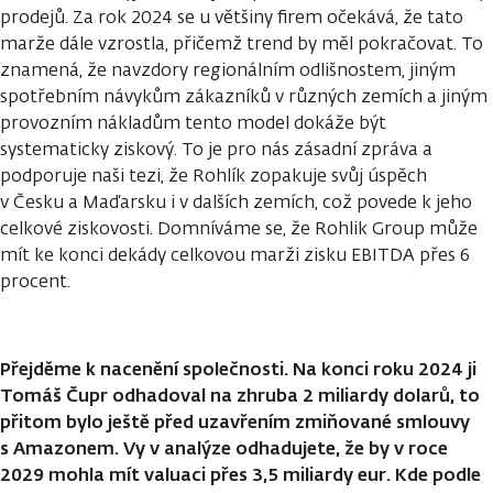
prodejů. Za rok 2024 se u většiny firem očekává, že tato
marže dále vzrostla, přičemž trend by měl pokračovat. To
znamená, že navzdory regionálním odlišnostem, jiným
spotřebním návykům zákazníků v různých zemích a jiným
provozním nákladům tento model dokáže být
systematicky ziskový. To je pro nás zásadní zpráva a
podporuje naši tezi, že Rohlík zopakuje svůj úspěch
v Česku a Maďarsku i v dalších zemích, což povede k jeho
celkové ziskovosti. Domníváme se, že Rohlik Group může
mít ke konci dekády celkovou marži zisku EBITDA přes 6
procent.
Přejděme k nacenění společnosti. Na konci roku 2024 ji
Tomáš Čupr odhadoval na zhruba 2 miliardy dolarů, to
přitom bylo ještě před uzavřením zmiňované smlouvy
s Amazonem. Vy v analýze odhadujete, že by v roce
2029 mohla mít valuaci přes 3,5 miliardy eur. Kde podle