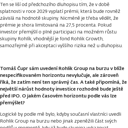
Ten se liší od předchozího dluhopisu tím, že v době
splatnosti v roce 2029 vyplatí prémii, která bude rovněž
závislá na hodnotě skupiny. Nicméně je třeba vědět, že
prémie je shora limitovaná na 27,5 procenta. Pokud
investor přemýšlí o plné participaci na možném růstu
skupiny Rohlík, vhodnější je fond Rohlik Growth,
samozřejmě při akceptaci vyššího rizika než u dluhopisu.
Tomáš Čupr sám uvedení Rohlik Group na burzu v blíže
nespecifikovaném horizontu nevylučuje, ale zároveň
říká, že zatím není ten správný čas. A také připomíná, že
největší nárůst hodnoty investice rozhodně bude ještě
před IPO. O jakém časovém horizontu podle vás lze
přemýšlet?
Logické by podle mě bylo, kdyby současní vlastníci uvedli
Rohlik Group na burzu nebo jinak zpeněžili část svých
podílů v momentě, kdy již bude skupina vykazovat