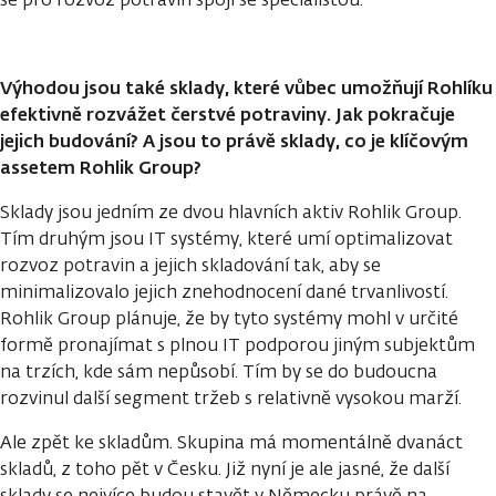
Výhodou jsou také sklady, které vůbec umožňují Rohlíku
efektivně rozvážet čerstvé potraviny. Jak pokračuje
jejich budování? A jsou to právě sklady, co je klíčovým
assetem Rohlik Group?
Sklady jsou jedním ze dvou hlavních aktiv Rohlik Group.
Tím druhým jsou IT systémy, které umí optimalizovat
rozvoz potravin a jejich skladování tak, aby se
minimalizovalo jejich znehodnocení dané trvanlivostí.
Rohlik Group plánuje, že by tyto systémy mohl v určité
formě pronajímat s plnou IT podporou jiným subjektům
na trzích, kde sám nepůsobí. Tím by se do budoucna
rozvinul další segment tržeb s relativně vysokou marží.
Ale zpět ke skladům. Skupina má momentálně dvanáct
skladů, z toho pět v Česku. Již nyní je ale jasné, že další
sklady se nejvíce budou stavět v Německu právě na