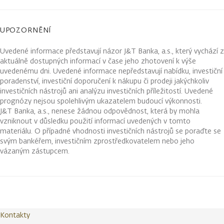
UPOZORNĚNÍ
Uvedené informace představují názor J&T Banka, a.s., který vychází z
aktuálně dostupných informací v čase jeho zhotovení k výše
uvedenému dni. Uvedené informace nepředstavují nabídku, investiční
poradenství, investiční doporučení k nákupu či prodeji jakýchkoliv
investičních nástrojů ani analýzu investičních příležitostí. Uvedené
prognózy nejsou spolehlivým ukazatelem budoucí výkonnosti.
J&T Banka, a.s., nenese žádnou odpovědnost, která by mohla
vzniknout v důsledku použití informací uvedených v tomto
materiálu. O případné vhodnosti investičních nástrojů se poraďte se
svým bankéřem, investičním zprostředkovatelem nebo jeho
vázaným zástupcem.
Kontakty