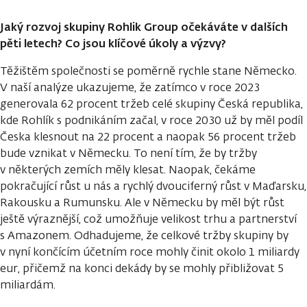
Jaký rozvoj skupiny Rohlik Group očekáváte v dalších
pěti letech? Co jsou klíčové úkoly a výzvy?
Těžištěm společnosti se poměrně rychle stane Německo.
V naší analýze ukazujeme, že zatímco v roce 2023
generovala 62 procent tržeb celé skupiny Česká republika,
kde Rohlík s podnikáním začal, v roce 2030 už by měl podíl
Česka klesnout na 22 procent a naopak 56 procent tržeb
bude vznikat v Německu. To není tím, že by tržby
v některých zemích měly klesat. Naopak, čekáme
pokračující růst u nás a rychlý dvouciferný růst v Maďarsku,
Rakousku a Rumunsku. Ale v Německu by měl být růst
ještě výraznější, což umožňuje velikost trhu a partnerství
s Amazonem. Odhadujeme, že celkové tržby skupiny by
v nyní končícím účetním roce mohly činit okolo 1 miliardy
eur, přičemž na konci dekády by se mohly přibližovat 5
miliardám.