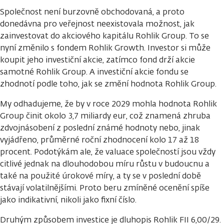
Společnost není burzovně obchodovaná, a proto
donedávna pro veřejnost neexistovala možnost, jak
zainvestovat do akciového kapitálu Rohlik Group. To se
nyní změnilo s fondem Rohlik Growth. Investor si může
koupit jeho investiční akcie, zatímco fond drží akcie
samotné Rohlik Group. A investiční akcie fondu se
zhodnotí podle toho, jak se změní hodnota Rohlik Group.
My odhadujeme, že by v roce 2029 mohla hodnota Rohlik
Group činit okolo 3,7 miliardy eur, což znamená zhruba
zdvojnásobení z poslední známé hodnoty nebo, jinak
vyjádřeno, průměrné roční zhodnocení kolo 17 až 18
procent. Podotýkám ale, že valuace společností jsou vždy
citlivé jednak na dlouhodobou míru růstu v budoucnu a
také na použité úrokové míry, a ty se v poslední době
stávají volatilnějšími. Proto beru zmíněné ocenění spíše
jako indikativní, nikoli jako fixní číslo.
Druhým způsobem investice je dluhopis Rohlik FII 6,00/29.