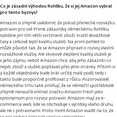
Co je zásadní výhodou Rohlíku, že si jej Amazon vybral
pro tento byznys?
Amazon si zřejmě uvědomil, že pokud přenechá rozvážku
potravin pro své Prime zákazníky německému Rohlíku,
nabídne jim tím větší sortiment zboží, kratší dovážkové
časy a celkově lepší kvalitu služeb. Na první pohled to
může působit tak, že se Amazon připravil o rozvoj vlastní
rozvážkové služby. Ale skokové zlepšení kvality služeb je
v jeho zájmu, neboť Amazon chce, aby jeho zákazníci co
nejvíc zboží a služeb poptávali přes jeho stránky. Přitom si
z každé objednávky bude brát určitý malý podíl, tedy i
takto bude proporčně profitovat z růstu. Pozorovatelé
německého trhu také zmiňují, že se němečtí spotřebitelé
zřejmě nenaučili vnímat značku Amazon Fresh jako
synonymum pro rozvoz potravin. Amazon mají za e-
commerce web, kde se obchoduje s výrobky všeho druhu,
ale ne s potravinami. Proto mohl Amazon vsadit na to, že
se pro rozvoz potravin spojí se specialistou.