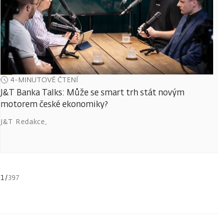
4-MINUTOVÉ ČTENÍ
J&T Banka Talks: Může se smart trh stát novým
motorem české ekonomiky?
J&T Redakce
,
1
/
397