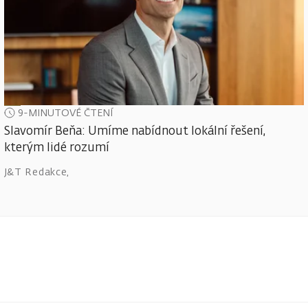
9-MINUTOVÉ ČTENÍ
Slavomír Beňa: Umíme nabídnout lokální řešení,
kterým lidé rozumí
J&T Redakce
,