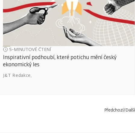
5-MINUTOVÉ ČTENÍ
Inspirativní podhoubí, které potichu mění český
ekonomický les
J&T Redakce
,
Předchozí
/
Další