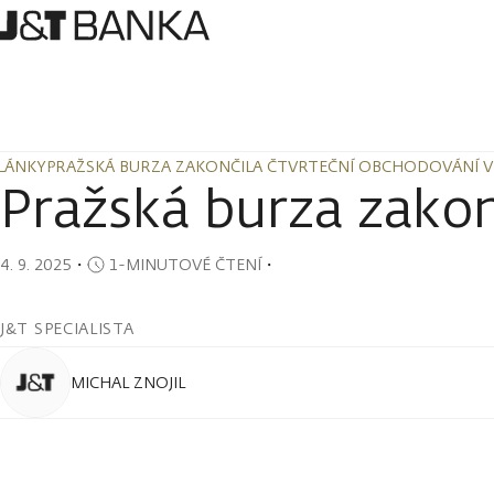
LÁNKY
PRAŽSKÁ BURZA ZAKONČILA ČTVRTEČNÍ OBCHODOVÁNÍ V
LÁNKY
PRAŽSKÁ BURZA ZAKONČILA ČTVRTEČNÍ OBCHODOVÁNÍ V
Pražská burza zakon
4. 9. 2025
・
1-MINUTOVÉ ČTENÍ
・
J&T SPECIALISTA
MICHAL ZNOJIL