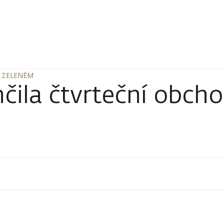
 ZELENÉM
 ZELENÉM
čila čtvrteční obch