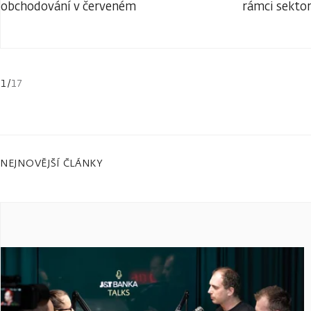
obchodování v červeném
rámci sekto
1
/
17
NEJNOVĚJŠÍ ČLÁNKY