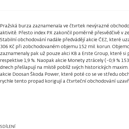
Pražská burza zaznamenala ve čtvrtek nevýrazné obchod
aktivitě. Přesto index PX zakončil poměrně přesvědčivě v ze
Stabilní obchodování nadále předvádějí akcie ČEZ, které uza
306 Kč při zobchodovaném objemu 152 mil. korun. Objemo
zaznamenaly pak už pouze akci KB a Erste Group, které si př
respektive 1,9 %. Naopak akcie Monety ztrácely (-0,9 % 153,
dnech přešlapují na místě poblíž svých historických maxim.
akcie Doosan Škoda Power, které poté co se ve středu obch
rychle tento propad korigují a čtvrteční obchodování uzavře
SDÍLENÍ