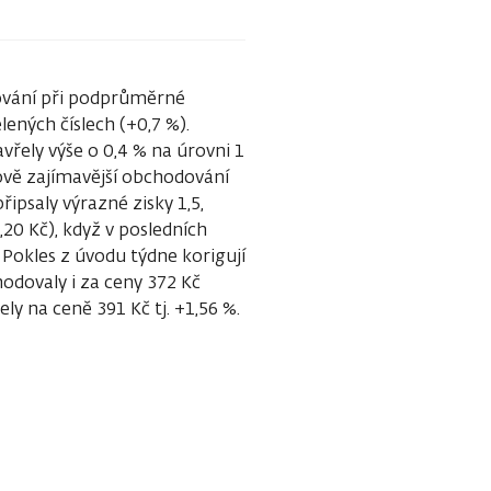
ování při podprůměrné
lených číslech (+0,7 %).
vřely výše o 0,4 % na úrovni 1
vě zajímavější obchodování
ipsaly výrazné zisky 1,5,
20 Kč), když v posledních
 Pokles z úvodu týdne korigují
odovaly i za ceny 372 Kč
ly na ceně 391 Kč tj. +1,56 %.