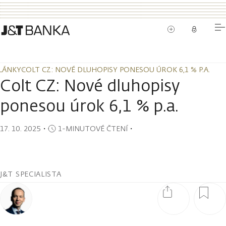
LÁNKY
COLT CZ: NOVÉ DLUHOPISY PONESOU ÚROK 6,1 % P.A.
LÁNKY
COLT CZ: NOVÉ DLUHOPISY PONESOU ÚROK 6,1 % P.A.
Colt CZ: Nové dluhopisy
ponesou úrok 6,1 % p.a.
17. 10. 2025
・
1-MINUTOVÉ ČTENÍ
・
J&T SPECIALISTA