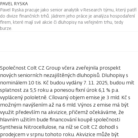
PAVEL RYSKA
Pavel Ryska pracuje jako senior analytik v Research týmu, který patří
do divize finančních trhů. Jádrem jeho práce je analýza hospodaření
firem, které mají své akcie či dluhopisy na veřejném trhu, tedy
burze.
Společnost Colt CZ Group včera zveřejnila prospekt
nových seniorních nezajištěných dluhopisů. Dluhopisy s
nominálem 10 tis. Kč budou vydány 7. 11. 2025, budou mít
splatnost za 5,5 roku a ponesou fixní úrok 6,1 % p.a.
vyplácený pololetně. Cílovaný objem emise je 3 mld. Kč s
možným navýšením až na 6 mld. Výnos z emise má být
využit především na akvizice, přičemž očekáváme, že
hlavním užitím bude financování koupě společnosti
Synthesia Nitrocellulose, na níž se Colt CZ dohodl s
prodejcem v srpnu tohoto roku. Akvizice může být