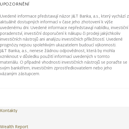
UPOZORNĚNÍ
Uvedené informace představují názor J&T Banka, a.s., který vychází z
aktuálně dostupných informací v čase jeho zhotovení k výše
uvedenému dni. Uvedené informace nepředstavují nabídku, investiční
poradenství, investiční doporučení k nákupu či prodeji jakýchkoliv
investičních nástrojů ani analýzu investičních příležitostí. Uvedené
prognózy nejsou spolehlivým ukazatelem budoucí výkonnosti.
J&T Banka, a.s., nenese žádnou odpovědnost, která by mohla
vzniknout v důsledku použití informací uvedených v tomto
materiálu. O případné vhodnosti investičních nástrojů se poraďte se
svým bankéřem, investičním zprostředkovatelem nebo jeho
vázaným zástupcem.
Kontakty
Wealth Report