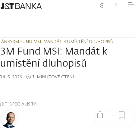
LÁNKY
3M FUND MSI: MANDÁT K UMÍSTĚNÍ DLUHOPISŮ
LÁNKY
3M FUND MSI: MANDÁT K UMÍSTĚNÍ DLUHOPISŮ
3M Fund MSI: Mandát k
umístění dluhopisů
14. 5. 2026
・
1-MINUTOVÉ ČTENÍ
・
J&T SPECIALISTA