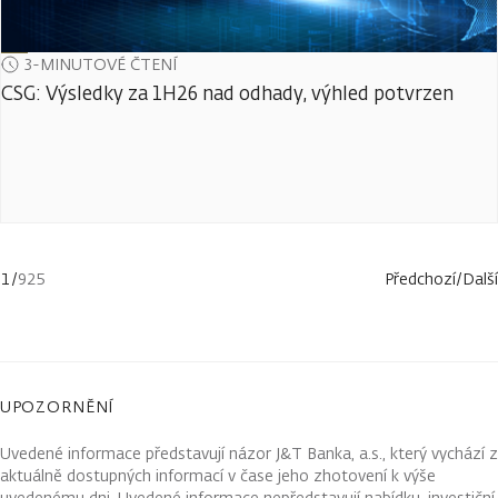
3-MINUTOVÉ ČTENÍ
CSG: Výsledky za 1H26 nad odhady, výhled potvrzen
1
/
925
Předchozí
/
Další
UPOZORNĚNÍ
Uvedené informace představují názor J&T Banka, a.s., který vychází z
aktuálně dostupných informací v čase jeho zhotovení k výše
uvedenému dni. Uvedené informace nepředstavují nabídku, investiční