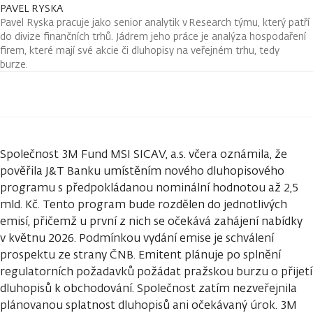
PAVEL RYSKA
Pavel Ryska pracuje jako senior analytik v Research týmu, který patří
do divize finančních trhů. Jádrem jeho práce je analýza hospodaření
firem, které mají své akcie či dluhopisy na veřejném trhu, tedy
burze.
Společnost 3M Fund MSI SICAV, a.s. včera oznámila, že
pověřila J&T Banku umístěním nového dluhopisového
programu s předpokládanou nominální hodnotou až 2,5
mld. Kč. Tento program bude rozdělen do jednotlivých
emisí, přičemž u první z nich se očekává zahájení nabídky
v květnu 2026. Podmínkou vydání emise je schválení
prospektu ze strany ČNB. Emitent plánuje po splnění
regulatorních požadavků požádat pražskou burzu o přijetí
dluhopisů k obchodování. Společnost zatím nezveřejnila
plánovanou splatnost dluhopisů ani očekávaný úrok. 3M