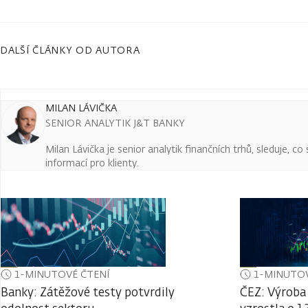
DALŠÍ ČLÁNKY OD AUTORA
MILAN LÁVIČKA
SENIOR ANALYTIK J&T BANKY
Milan Lávička je senior analytik finančních trhů, sleduje, c
informací pro klienty.
1-MINUTOVÉ ČTENÍ
1-MINUTOV
Banky: Zátěžové testy potvrdily
ČEZ: Výroba 