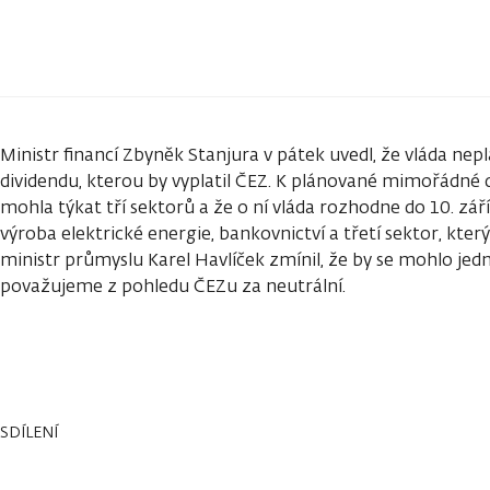
Ministr financí Zbyněk Stanjura v pátek uvedl, že vláda nep
dividendu, kterou by vyplatil ČEZ. K plánované mimořádné d
mohla týkat tří sektorů a že o ní vláda rozhodne do 10. zář
výroba elektrické energie, bankovnictví a třetí sektor, kter
ministr průmyslu Karel Havlíček zmínil, že by se mohlo jedn
považujeme z pohledu ČEZu za neutrální.
SDÍLENÍ