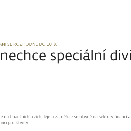
ANI SE ROZHODNE DO 10. 9.
ANI SE ROZHODNE DO 10. 9.
 nechce speciální div
 se na finančních trzích děje a zaměřuje se hlavně na sektory financí a
mací pro klienty.