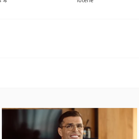
3 %
loterie