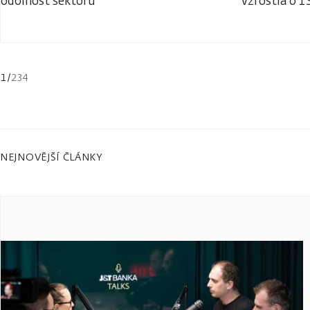
odolnost sektoru
vzrostla o 1
1
/
234
NEJNOVĚJŠÍ ČLÁNKY