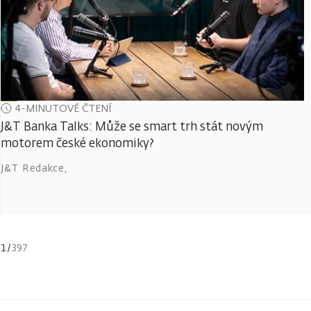
4-MINUTOVÉ ČTENÍ
J&T Banka Talks: Může se smart trh stát novým
motorem české ekonomiky?
J&T Redakce
,
1
/
397