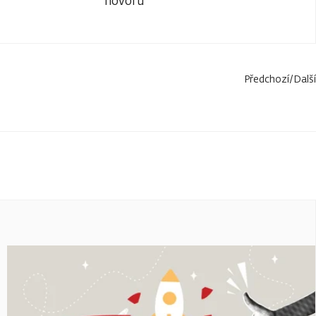
hovoru
Předchozí
/
Další