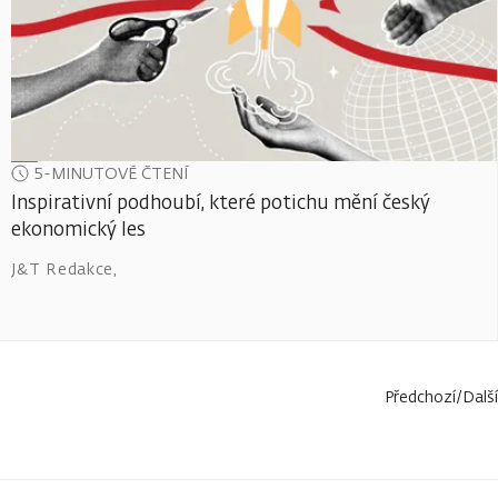
5-MINUTOVÉ ČTENÍ
Inspirativní podhoubí, které potichu mění český
ekonomický les
J&T Redakce
,
Předchozí
/
Další