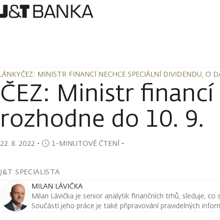
LÁNKY
ČEZ: MINISTR FINANCÍ NECHCE SPECIÁLNÍ DIVIDENDU, O D
LÁNKY
ČEZ: MINISTR FINANCÍ NECHCE SPECIÁLNÍ DIVIDENDU, O D
ČEZ: Ministr financí
rozhodne do 10. 9.
22. 8. 2022
・
1-MINUTOVÉ ČTENÍ
・
J&T SPECIALISTA
MILAN LÁVIČKA
Milan Lávička je senior analytik finančních trhů, sleduje, co
Součástí jeho práce je také připravování pravidelných infor