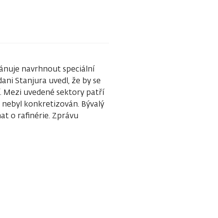
lánuje navrhnout speciální
ani Stanjura uvedl, že by se
í. Mezi uvedené sektory patří
ý nebyl konkretizován. Bývalý
at o rafinérie. Zprávu