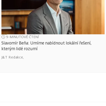
9-MINUTOVÉ ČTENÍ
Slavomír Beňa: Umíme nabídnout lokální řešení,
kterým lidé rozumí
J&T Redakce
,