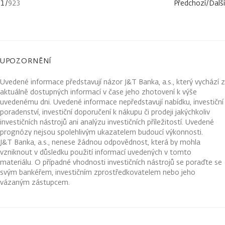
1
/
923
Předchozí
/
Další
UPOZORNĚNÍ
Uvedené informace představují názor J&T Banka, a.s., který vychází z
aktuálně dostupných informací v čase jeho zhotovení k výše
uvedenému dni. Uvedené informace nepředstavují nabídku, investiční
poradenství, investiční doporučení k nákupu či prodeji jakýchkoliv
investičních nástrojů ani analýzu investičních příležitostí. Uvedené
prognózy nejsou spolehlivým ukazatelem budoucí výkonnosti.
J&T Banka, a.s., nenese žádnou odpovědnost, která by mohla
vzniknout v důsledku použití informací uvedených v tomto
materiálu. O případné vhodnosti investičních nástrojů se poraďte se
svým bankéřem, investičním zprostředkovatelem nebo jeho
vázaným zástupcem.