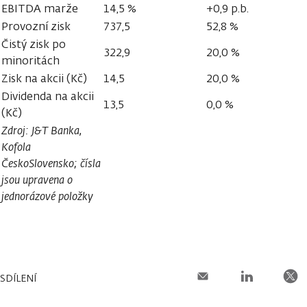
EBITDA marže
14,5 %
+0,9 p.b.
Provozní zisk
737,5
52,8 %
Čistý zisk po
322,9
20,0 %
minoritách
Zisk na akcii (Kč)
14,5
20,0 %
Dividenda na akcii
13,5
0,0 %
(Kč)
Zdroj: J&T Banka,
Kofola
ČeskoSlovensko; čísla
jsou upravena o
jednorázové položky
SDÍLENÍ