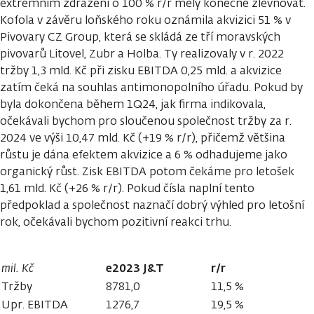
extrémním zdražení o 100 % r/r měly konečně zlevňovat.
Kofola v závěru loňského roku oznámila akvizici 51 % v
Pivovary CZ Group, která se skládá ze tří moravských
pivovarů Litovel, Zubr a Holba. Ty realizovaly v r. 2022
tržby 1,3 mld. Kč při zisku EBITDA 0,25 mld. a akvizice
zatím čeká na souhlas antimonopolního úřadu. Pokud by
byla dokončena během 1Q24, jak firma indikovala,
očekávali bychom pro sloučenou společnost tržby za r.
2024 ve výši 10,47 mld. Kč (+19 % r/r), přičemž většina
růstu je dána efektem akvizice a 6 % odhadujeme jako
organický růst. Zisk EBITDA potom čekáme pro letošek
1,61 mld. Kč (+26 % r/r). Pokud čísla naplní tento
předpoklad a společnost naznačí dobrý výhled pro letošní
rok, očekávali bychom pozitivní reakci trhu.
e2023 J&T
r/r
mil. Kč
Tržby
8781,0
11,5 %
Upr. EBITDA
1276,7
19,5 %