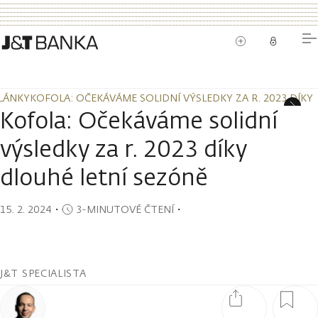
LÁNKY
KOFOLA: OČEKÁVÁME SOLIDNÍ VÝSLEDKY ZA R. 2023 DÍKY
LÁNKY
KOFOLA: OČEKÁVÁME SOLIDNÍ VÝSLEDKY ZA R. 2023 DÍKY
Kofola: Očekáváme solidní
výsledky za r. 2023 díky
dlouhé letní sezóně
15. 2. 2024
・
3-MINUTOVÉ ČTENÍ
・
J&T SPECIALISTA