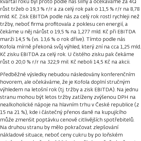
kvartál roku byl proto podle nás silný a očekáváme za 4Q
růst tržeb o 19,3 % r/r a za celý rok pak o 11,5 % r/r na 8,78
mld. Kč. Zisk EBITDA podle nás za celý rok rostl rychleji než
tržby, neboť firma profitovala z poklesu cen energií, a
čekáme u něj nárůst o 19,5 % na 1,277 mld. Kč při EBITDA
marži 14,5 % (vs. 13,6 % o rok dříve). Tímto podle nás
Kofola mírně překoná svůj výhled, který zní na cca 1,25 mld.
Kč zisku EBITDA za celý rok. U čistého zisku pak čekáme
růst o 20,0 % r/r na 322,9 mil. Kč neboli 14,5 Kč na akcii.
Předběžné výsledky nebudou následovány konferenčním
hovorem, ale očekáváme, že je Kofola doplní stručným
výhledem na letošní rok (tj. tržby a zisk EBITDA). Na jednu
stranu mohou být letos tržby zatíženy zvýšenou DPH na
nealkoholické nápoje na hlavním trhu v České republice (z
15 na 21 %), kde i částečný přenos daně na kupujícího
může zmenšit poptávku cenově citlivějších spotřebitelů.
Na druhou stranu by mělo pokračovat zlepšování
nákladové situace, neboť ceny cukru by po loňském