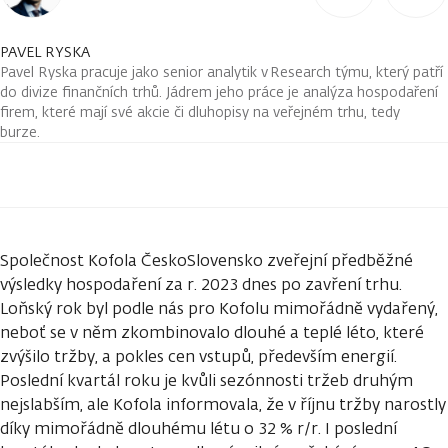
PAVEL RYSKA
Pavel Ryska pracuje jako senior analytik v Research týmu, který patří
do divize finančních trhů. Jádrem jeho práce je analýza hospodaření
firem, které mají své akcie či dluhopisy na veřejném trhu, tedy
burze.
Společnost Kofola ČeskoSlovensko zveřejní předběžné
výsledky hospodaření za r. 2023 dnes po zavření trhu.
Loňský rok byl podle nás pro Kofolu mimořádně vydařený,
neboť se v něm zkombinovalo dlouhé a teplé léto, které
zvýšilo tržby, a pokles cen vstupů, především energií.
Poslední kvartál roku je kvůli sezónnosti tržeb druhým
nejslabším, ale Kofola informovala, že v říjnu tržby narostly
díky mimořádně dlouhému létu o 32 % r/r. I poslední