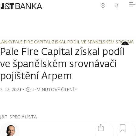
LÁNKY
PALE FIRE CAPITAL ZÍSKAL PODÍL VE ŠPANĚLSKÉM SROVNÁV
LÁNKY
PALE FIRE CAPITAL ZÍSKAL PODÍL VE ŠPANĚLSKÉM SROVNÁV
Pale Fire Capital získal podíl
ve španělském srovnávači
pojištění Arpem
7. 12. 2021
・
1-MINUTOVÉ ČTENÍ
・
J&T SPECIALISTA