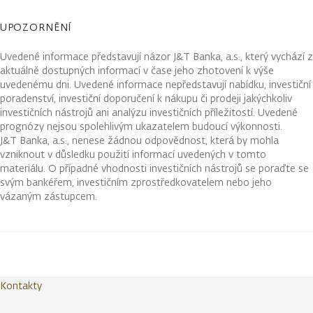
UPOZORNĚNÍ
Uvedené informace představují názor J&T Banka, a.s., který vychází z
aktuálně dostupných informací v čase jeho zhotovení k výše
uvedenému dni. Uvedené informace nepředstavují nabídku, investiční
poradenství, investiční doporučení k nákupu či prodeji jakýchkoliv
investičních nástrojů ani analýzu investičních příležitostí. Uvedené
prognózy nejsou spolehlivým ukazatelem budoucí výkonnosti.
J&T Banka, a.s., nenese žádnou odpovědnost, která by mohla
vzniknout v důsledku použití informací uvedených v tomto
materiálu. O případné vhodnosti investičních nástrojů se poraďte se
svým bankéřem, investičním zprostředkovatelem nebo jeho
vázaným zástupcem.
Kontakty