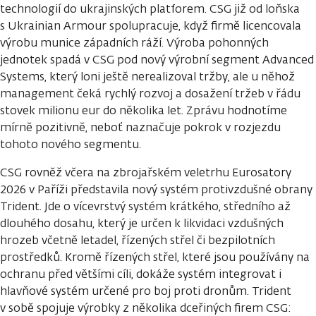
technologií do ukrajinských platforem. CSG již od loňska
s Ukrainian Armour spolupracuje, když firmě licencovala
výrobu munice západních ráží. Výroba pohonných
jednotek spadá v CSG pod nový výrobní segment Advanced
Systems, který loni ještě nerealizoval tržby, ale u něhož
management čeká rychlý rozvoj a dosažení tržeb v řádu
stovek milionu eur do několika let. Zprávu hodnotíme
mírně pozitivně, neboť naznačuje pokrok v rozjezdu
tohoto nového segmentu.
CSG rovněž včera na zbrojařském veletrhu Eurosatory
2026 v Paříži představila nový systém protivzdušné obrany
Trident. Jde o vícevrstvý systém krátkého, středního až
dlouhého dosahu, který je určen k likvidaci vzdušných
hrozeb včetně letadel, řízených střel či bezpilotních
prostředků. Kromě řízených střel, které jsou používány na
ochranu před většími cíli, dokáže systém integrovat i
hlavňové systém určené pro boj proti dronům. Trident
v sobě spojuje výrobky z několika dceřiných firem CSG: