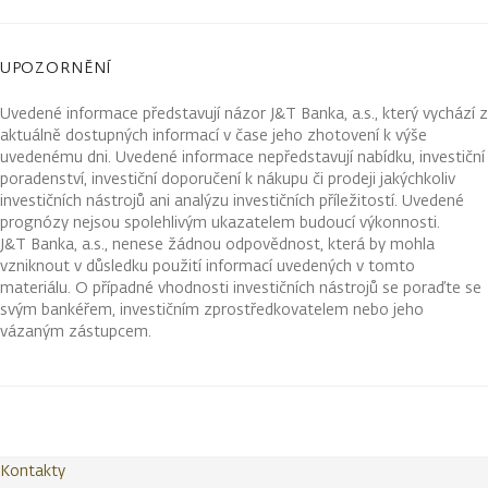
UPOZORNĚNÍ
Uvedené informace představují názor J&T Banka, a.s., který vychází z
aktuálně dostupných informací v čase jeho zhotovení k výše
uvedenému dni. Uvedené informace nepředstavují nabídku, investiční
poradenství, investiční doporučení k nákupu či prodeji jakýchkoliv
investičních nástrojů ani analýzu investičních příležitostí. Uvedené
prognózy nejsou spolehlivým ukazatelem budoucí výkonnosti.
J&T Banka, a.s., nenese žádnou odpovědnost, která by mohla
vzniknout v důsledku použití informací uvedených v tomto
materiálu. O případné vhodnosti investičních nástrojů se poraďte se
svým bankéřem, investičním zprostředkovatelem nebo jeho
vázaným zástupcem.
Kontakty