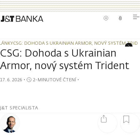
LÁNKY
CSG: DOHODA S UKRAINIAN ARMOR, NOVÝ SYSTÉM TRID
LÁNKY
CSG: DOHODA S UKRAINIAN ARMOR, NOVÝ SYSTÉM TRID
CSG: Dohoda s Ukrainian
Armor, nový systém Trident
17. 6. 2026
・
2-MINUTOVÉ ČTENÍ
・
J&T SPECIALISTA