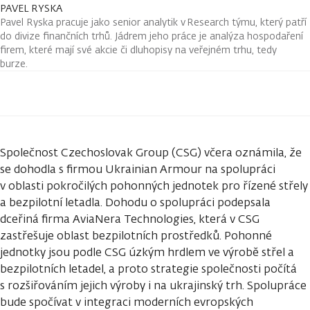
PAVEL RYSKA
Pavel Ryska pracuje jako senior analytik v Research týmu, který patří
do divize finančních trhů. Jádrem jeho práce je analýza hospodaření
firem, které mají své akcie či dluhopisy na veřejném trhu, tedy
burze.
Společnost Czechoslovak Group (CSG) včera oznámila, že
se dohodla s firmou Ukrainian Armour na spolupráci
v oblasti pokročilých pohonných jednotek pro řízené střely
a bezpilotní letadla. Dohodu o spolupráci podepsala
dceřiná firma AviaNera Technologies, která v CSG
zastřešuje oblast bezpilotních prostředků. Pohonné
jednotky jsou podle CSG úzkým hrdlem ve výrobě střel a
bezpilotních letadel, a proto strategie společnosti počítá
s rozšiřováním jejich výroby i na ukrajinský trh. Spolupráce
bude spočívat v integraci moderních evropských