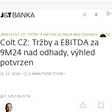
LÁNKY
COLT CZ: TRŽBY A EBITDA ZA 9M24 NAD ODHADY, VÝHL
LÁNKY
COLT CZ: TRŽBY A EBITDA ZA 9M24 NAD ODHADY, VÝHL
Colt CZ: Tržby a EBITDA za
9M24 nad odhady, výhled
potvrzen
21. 11. 2024
・
2-MINUTOVÉ ČTENÍ
・
J&T SPECIALISTA