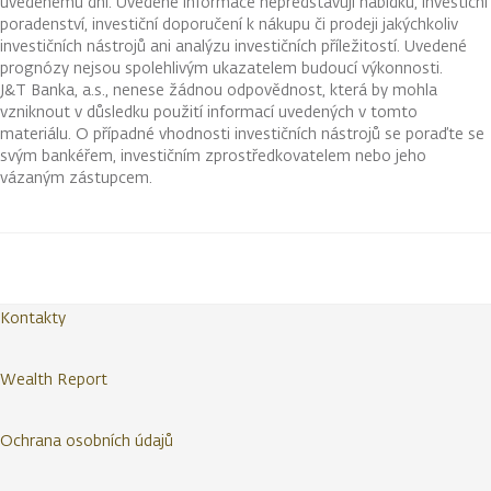
uvedenému dni. Uvedené informace nepředstavují nabídku, investiční
poradenství, investiční doporučení k nákupu či prodeji jakýchkoliv
investičních nástrojů ani analýzu investičních příležitostí. Uvedené
prognózy nejsou spolehlivým ukazatelem budoucí výkonnosti.
J&T Banka, a.s., nenese žádnou odpovědnost, která by mohla
vzniknout v důsledku použití informací uvedených v tomto
materiálu. O případné vhodnosti investičních nástrojů se poraďte se
svým bankéřem, investičním zprostředkovatelem nebo jeho
vázaným zástupcem.
Kontakty
Wealth Report
Ochrana osobních údajů