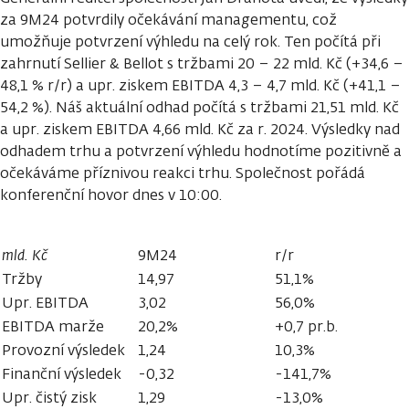
za 9M24 potvrdily očekávání managementu, což
umožňuje potvrzení výhledu na celý rok. Ten počítá při
zahrnutí Sellier & Bellot s tržbami 20 – 22 mld. Kč (+34,6 –
48,1 % r/r) a upr. ziskem EBITDA 4,3 – 4,7 mld. Kč (+41,1 –
54,2 %). Náš aktuální odhad počítá s tržbami 21,51 mld. Kč
a upr. ziskem EBITDA 4,66 mld. Kč za r. 2024. Výsledky nad
odhadem trhu a potvrzení výhledu hodnotíme pozitivně a
očekáváme příznivou reakci trhu. Společnost pořádá
konferenční hovor dnes v 10:00.
mld. Kč
9M24
r/r
Tržby
14,97
51,1%
Upr. EBITDA
3,02
56,0%
EBITDA marže
20,2%
+0,7 pr.b.
Provozní výsledek
1,24
10,3%
Finanční výsledek
-0,32
-141,7%
Upr. čistý zisk
1,29
-13,0%