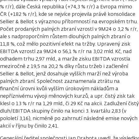
% r/r), dále Česká republika (+74,3 % r/r) a Evropa mimo
ČR (+182 % r/r), kde se nejvíce projevila právě konsolidace
Sellier & Bellot s výraznou přítomností na evropském trhu.
Počet prodaných palných zbraní vzrostl v 9M24 o 3,2 % r/r,
ale s nadproporčním růstem dlouhých palných zbraní o
11,8 %, což mělo pozitivní efekt na tržby. Upravený zisk
EBITDA vzrostl za 9M24 o 56,1 % r/r na 3,02 mld. Kč, nad
odhadem trhu 2,97 mld., a marže zisku EBITDA vzrostla
meziročně z 19,5 na 20,2 % díky růstu tržeb i začlenění
Sellier & Bellot, jenž dosahuje vyšších marží než výroba
palných zbraní. Společnost zaznamenala ztrátu na
finanční úrovni kvůli vyšším úrokovým nákladům a
nepříznivému vývoji měnových kurzů, a upr. čistý zisk tak
klesl o 13 % r/r na 1,29 mld., či 29 Kč na akcii. Zadlužení čistý
dluh/EBITDA skupiny činilo na konci 3. kvartálu 2,83 (v
pololetí 3,16), nicméně po zahrnutí následné emise nových
akcií v říjnu by činilo 2,41.
Generální ředitel společnosti Jan Drahota uvedl, že výsledky