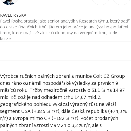
PAVEL RYSKA
Pavel Ryska pracuje jako senior analytik v Research týmu, který patří
do divize finančních trhů. Jádrem jeho práce je analýza hospodaření
firem, které mají své akcie či dluhopisy na veřejném trhu, tedy
burze.
Výrobce ručních palných zbraní a munice Colt CZ Group
dnes ráno oznámil hospodářské výsledky za prvních 9
měsíců roku. Tržby meziročně vzrostly o 51,1 % na 14,97
mld. Kč, což je nad odhadem trhu 14,67 mld. Z
geografického pohledu vykázal výrazný růst největší
segment USA (+38,5 % r/r), dále Česká republika (+74,3 %
r/r) a Evropa mimo ČR (+182 % r/r). Počet prodaných
palných zbraní vzrostl v 9M24 o 3,2 % r/r, ale s