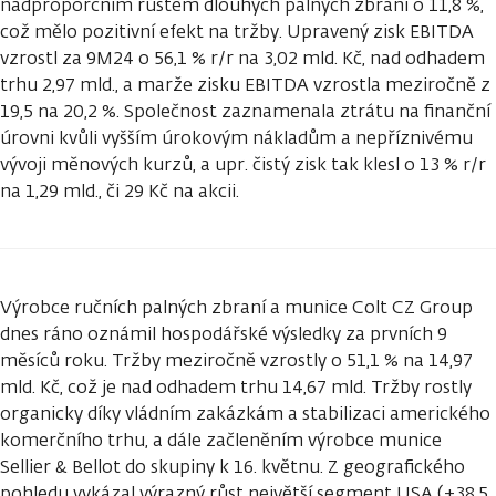
nadproporčním růstem dlouhých palných zbraní o 11,8 %,
což mělo pozitivní efekt na tržby. Upravený zisk EBITDA
vzrostl za 9M24 o 56,1 % r/r na 3,02 mld. Kč, nad odhadem
trhu 2,97 mld., a marže zisku EBITDA vzrostla meziročně z
19,5 na 20,2 %. Společnost zaznamenala ztrátu na finanční
úrovni kvůli vyšším úrokovým nákladům a nepříznivému
vývoji měnových kurzů, a upr. čistý zisk tak klesl o 13 % r/r
na 1,29 mld., či 29 Kč na akcii.
Výrobce ručních palných zbraní a munice Colt CZ Group
dnes ráno oznámil hospodářské výsledky za prvních 9
měsíců roku. Tržby meziročně vzrostly o 51,1 % na 14,97
mld. Kč, což je nad odhadem trhu 14,67 mld. Tržby rostly
organicky díky vládním zakázkám a stabilizaci amerického
komerčního trhu, a dále začleněním výrobce munice
Sellier & Bellot do skupiny k 16. květnu. Z geografického
pohledu vykázal výrazný růst největší segment USA (+38,5