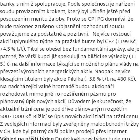
banky, s nimiž spolupracuje. Podle společnosti je nařízení
soudu provizorním krokem, který byl učiněn ještě před
posouzením meritu žaloby. Proto se CPI PG domnívá, že
bude nakonec zrušeno. Objasnění rozhodnutí soudu
považujeme za podstatné a pozitivní. Nejvíce rostoucí
akcií uplynulého týdne na pražské burze byl ČEZ (1199 Kč,
+4,5 % t/t). Titul se obešel bez fundamentální zprávy, ale je
patrné, že větší kupci již spekulují na blížící se výsledky (11.
5.) či na další informace týkající se možného plánu vlády na
převzetí výrobních energetických aktiv. Naopak nejvíce
klesajícím titulem byly akcie Pilulka (-3,8 % t/t na 480 Kč).
Na nadcházející valné hromadě budou akcionáři
rozhodovat mimo jiné i o rozšířeném pásmu pro
plánovaný úpis nových akcií. Důvodem je skutečnost, že
aktuální tržní cena je pod dříve plánovaným rozpětím
500-1000 Kč. Blížící se úpis nových akcií tlačí na tržní cenu.
Z vedlejších informací byly zveřejněny maloobchodní tržby
v ČR, kde byl patrný další pokles prodejů přes internet.
Výhled na příští týden
Druhý květnový týden bude pro