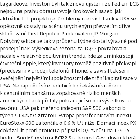
Lagardeové. Investoři byli tak znovu ujištěni, že Fed ani ECB
nejsou na prahu obratu vývoje úrokových sazeb, jak
aktuálně trh projektuje. Problémy menších bank v USA se
opětovně dostaly na scénu urychleným převzetím dříve
skloňované First Republic Bank rivalem JP Morgan.
Dotyčný sektor se tak v průběhu týdne dostal výrazně pod
prodejní tlak. Výsledková sezóna za 1Q23 pokračovala
nadále v relativně pozitivním trendu, kde za zmínku stojí
čtvrteční Apple, který investory rovněž pozitivně překvapil
(především v prodeji telefonů iPhone) a završil tak sérii
zveřejnění největšími společnostmi dle tržní kapitalizace v
USA. Nenaplnění více holubičích očekávání směrem
k centrálním bankám a zopakované riziko menších
amerických bank přebily pokračující solidní výsledkovou
sezónu. USA pak měřeno indexem S&P 500 zakončilo
týden s 1,4% t/t ztrátou. Evropa prostřednictvím indexu
EuroStoxx 600 zakončila o 0,6 % t/t níže. Domácí index PX
dokázal jít proti proudu a připsal si 0,9 % růst na 1390,5
Společnosti na BCPP
bodu.
Společnost Gevorkyan, která