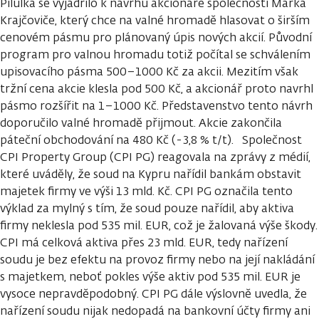
Pilulka se vyjádřilo k návrhu akcionáře společnosti Marka
Krajčoviče, který chce na valné hromadě hlasovat o širším
cenovém pásmu pro plánovaný úpis nových akcií. Původní
program pro valnou hromadu totiž počítal se schválením
upisovacího pásma 500–1000 Kč za akcii. Mezitím však
tržní cena akcie klesla pod 500 Kč, a akcionář proto navrhl
pásmo rozšířit na 1–1000 Kč. Představenstvo tento návrh
doporučilo valné hromadě přijmout. Akcie zakončila
páteční obchodování na 480 Kč (-3,8 % t/t). Společnost
CPI Property Group (CPI PG) reagovala na zprávy z médií,
které uváděly, že soud na Kypru nařídil bankám obstavit
majetek firmy ve výši 13 mld. Kč. CPI PG označila tento
výklad za mylný s tím, že soud pouze nařídil, aby aktiva
firmy neklesla pod 535 mil. EUR, což je žalovaná výše škody.
CPI má celková aktiva přes 23 mld. EUR, tedy nařízení
soudu je bez efektu na provoz firmy nebo na její nakládání
s majetkem, neboť pokles výše aktiv pod 535 mil. EUR je
vysoce nepravděpodobný. CPI PG dále výslovně uvedla, že
nařízení soudu nijak nedopadá na bankovní účty firmy ani