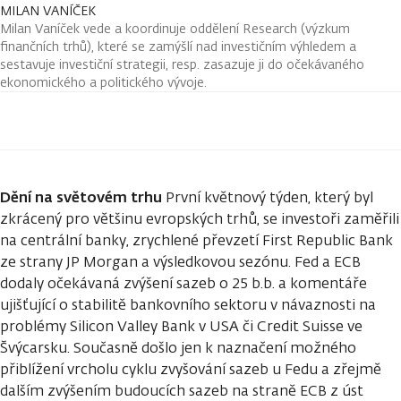
MILAN VANÍČEK
Milan Vaníček vede a koordinuje oddělení Research (výzkum
finančních trhů), které se zamýšlí nad investičním výhledem a
sestavuje investiční strategii, resp. zasazuje ji do očekávaného
ekonomického a politického vývoje.
Dění na světovém trhu
První květnový týden, který byl
zkrácený pro většinu evropských trhů, se investoři zaměřili
na centrální banky, zrychlené převzetí First Republic Bank
ze strany JP Morgan a výsledkovou sezónu. Fed a ECB
dodaly očekávaná zvýšení sazeb o 25 b.b. a komentáře
ujišťující o stabilitě bankovního sektoru v návaznosti na
problémy Silicon Valley Bank v USA či Credit Suisse ve
Švýcarsku. Současně došlo jen k naznačení možného
přiblížení vrcholu cyklu zvyšování sazeb u Fedu a zřejmě
dalším zvýšením budoucích sazeb na straně ECB z úst