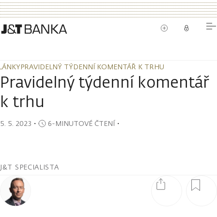
LÁNKY
PRAVIDELNÝ TÝDENNÍ KOMENTÁŘ K TRHU
LÁNKY
PRAVIDELNÝ TÝDENNÍ KOMENTÁŘ K TRHU
Pravidelný týdenní komentář
k trhu
5. 5. 2023
・
6-MINUTOVÉ ČTENÍ
・
J&T SPECIALISTA