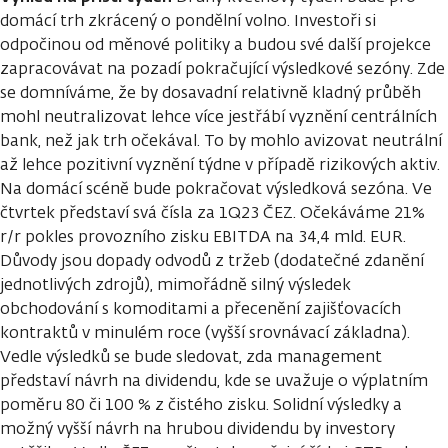
domácí trh zkrácený o pondělní volno. Investoři si
odpočinou od měnové politiky a budou své další projekce
zapracovávat na pozadí pokračující výsledkové sezóny. Zde
se domníváme, že by dosavadní relativně kladný průběh
mohl neutralizovat lehce více jestřábí vyznění centrálních
bank, než jak trh očekával. To by mohlo avizovat neutrální
až lehce pozitivní vyznění týdne v případě rizikových aktiv.
Na domácí scéně bude pokračovat výsledková sezóna. Ve
čtvrtek představí svá čísla za 1Q23 ČEZ. Očekáváme 21%
r/r pokles provozního zisku EBITDA na 34,4 mld. EUR.
Důvody jsou dopady odvodů z tržeb (dodatečné zdanění
jednotlivých zdrojů), mimořádně silný výsledek
obchodování s komoditami a přecenění zajišťovacích
kontraktů v minulém roce (vyšší srovnávací základna).
Vedle výsledků se bude sledovat, zda management
představí návrh na dividendu, kde se uvažuje o výplatním
poměru 80 či 100 % z čistého zisku. Solidní výsledky a
možný vyšší návrh na hrubou dividendu by investory