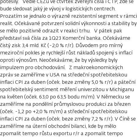
potěšily. Vedle ČEZu ve čtvrtek zveřejní čísla i CTP, zde se
bude sledovat jaký je vývoj v logistických centrech.
Prozatím se jednalo o výrazně rezistentní segment v rámci
realit. Očekávané potvrzení solidní výkonnosti a stability by
se mělo pozitivně odrazit v reakci trhu. V pátek pak
představí svá čísla za 1Q23 Komerční banka. Očekáváme
čistý zisk 3,4 mld. Kč (-2,0 % r/r). Důvodem pro mírný
meziroční pokles je rychlejší růst nákladů spojený s inflací
oproti výnosům. Neočekáváme, že by výsledky byly
impulzem pro obchodování. Z makroekonomických
zpráv se zaměříme v USA na středeční spotřebitelskou
inflaci CPI za duben (oček. beze změny 5,0 % r/r) a páteční
spotřebitelský sentiment měření univerzitou v Michiganu
na květen (oček. 63,0 po 63,5 bodu m/m). V Německu se
zaměříme na pondělní průmyslovou produkci za březen
(oček. -1,2 po +2,0 % m/m) a středeční spotřebitelskou
inflaci CPI za duben (oček. beze změny 7,2 % r/r). V Číně se
zaměříme na úterní obchodní bilanci, kde by mělo
zpomalit tempo růstu exportu r/r a zpomalit tempo