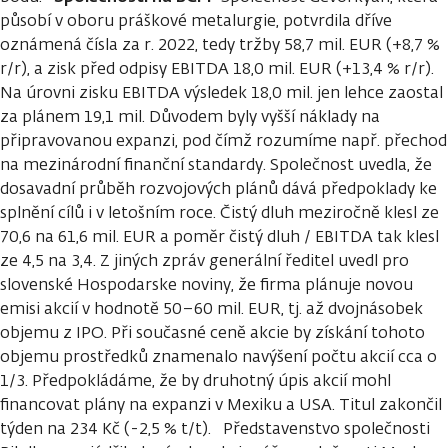
působí v oboru práškové metalurgie, potvrdila dříve
oznámená čísla za r. 2022, tedy tržby 58,7 mil. EUR (+8,7 %
r/r), a zisk před odpisy EBITDA 18,0 mil. EUR (+13,4 % r/r).
Na úrovni zisku EBITDA výsledek 18,0 mil. jen lehce zaostal
za plánem 19,1 mil. Důvodem byly vyšší náklady na
připravovanou expanzi, pod čímž rozumíme např. přechod
na mezinárodní finanční standardy. Společnost uvedla, že
dosavadní průběh rozvojových plánů dává předpoklady ke
splnění cílů i v letošním roce. Čistý dluh meziročně klesl ze
70,6 na 61,6 mil. EUR a poměr čistý dluh / EBITDA tak klesl
ze 4,5 na 3,4. Z jiných zpráv generální ředitel uvedl pro
slovenské Hospodarske noviny, že firma plánuje novou
emisi akcií v hodnotě 50–60 mil. EUR, tj. až dvojnásobek
objemu z IPO. Při současné ceně akcie by získání tohoto
objemu prostředků znamenalo navýšení počtu akcií cca o
1/3. Předpokládáme, že by druhotný úpis akcií mohl
financovat plány na expanzi v Mexiku a USA. Titul zakončil
týden na 234 Kč (-2,5 % t/t). Představenstvo společnosti