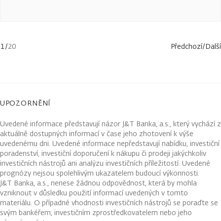
1
/
20
Předchozí
/
Další
UPOZORNĚNÍ
Uvedené informace představují názor J&T Banka, a.s., který vychází z
aktuálně dostupných informací v čase jeho zhotovení k výše
uvedenému dni. Uvedené informace nepředstavují nabídku, investiční
poradenství, investiční doporučení k nákupu či prodeji jakýchkoliv
investičních nástrojů ani analýzu investičních příležitostí. Uvedené
prognózy nejsou spolehlivým ukazatelem budoucí výkonnosti.
J&T Banka, a.s., nenese žádnou odpovědnost, která by mohla
vzniknout v důsledku použití informací uvedených v tomto
materiálu. O případné vhodnosti investičních nástrojů se poraďte se
svým bankéřem, investičním zprostředkovatelem nebo jeho