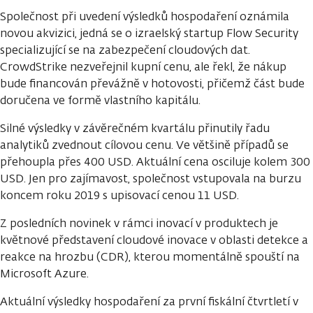
Společnost při uvedení výsledků hospodaření oznámila
novou akvizici, jedná se o izraelský startup Flow Security
specializující se na zabezpečení cloudových dat.
CrowdStrike nezveřejnil kupní cenu, ale řekl, že nákup
bude financován převážně v hotovosti, přičemž část bude
doručena ve formě vlastního kapitálu.
Silné výsledky v závěrečném kvartálu přinutily řadu
analytiků zvednout cílovou cenu. Ve většině případů se
přehoupla přes 400 USD. Aktuální cena osciluje kolem 300
USD. Jen pro zajímavost, společnost vstupovala na burzu
koncem roku 2019 s upisovací cenou 11 USD.
Z posledních novinek v rámci inovací v produktech je
květnové představení cloudové inovace v oblasti detekce a
reakce na hrozbu (CDR), kterou momentálně spouští na
Microsoft Azure.
Aktuální výsledky hospodaření za první fiskální čtvrtletí v