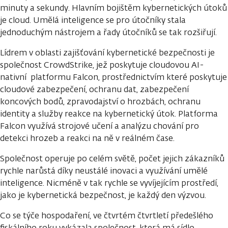
minuty a sekundy. Hlavním bojištěm kybernetických útoků
je cloud. Umělá inteligence se pro útočníky stala
jednoduchým nástrojem a řady útočníků se tak rozšiřují.
Lídrem v oblasti zajišťování kybernetické bezpečnosti je
společnost CrowdStrike, jež poskytuje cloudovou AI-
nativní platformu Falcon, prostřednictvím které poskytuje
cloudové zabezpečení, ochranu dat, zabezpečení
koncových bodů, zpravodajství o hrozbách, ochranu
identity a služby reakce na kybernetický útok. Platforma
Falcon využívá strojové učení a analýzu chování pro
detekci hrozeb a reakci na ně v reálném čase.
Společnost operuje po celém světě, počet jejich zákazníků
rychle narůstá díky neustálé inovaci a využívání umělé
inteligence. Nicméně v tak rychle se vyvíjejícím prostředí,
jako je kybernetická bezpečnost, je každý den výzvou.
Co se týče hospodaření, ve čtvrtém čtvrtletí předešlého
fiskálního roku vykázala společnost, která má sídlo