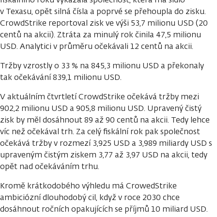
v Texasu, opět silná čísla a poprvé se přehoupla do zisku.
CrowdStrike reportoval zisk ve výši 53,7 milionu USD (20
centů na akcii). Ztráta za minulý rok činila 47,5 milionu
USD. Analytici v průměru očekávali 12 centů na akcii.
Tržby vzrostly o 33 % na 845,3 milionu USD a překonaly
tak očekávání 839,1 milionu USD.
V aktuálním čtvrtletí CrowdStrike očekává tržby mezi
902,2 milionu USD a 905,8 milionu USD. Upravený čistý
zisk by měl dosáhnout 89 až 90 centů na akcii. Tedy lehce
víc než očekával trh. Za celý fiskální rok pak společnost
očekává tržby v rozmezí 3,925 USD a 3,989 miliardy USD s
upraveným čistým ziskem 3,77 až 3,97 USD na akcii, tedy
opět nad očekáváním trhu.
Kromě krátkodobého výhledu má CrowedStrike
ambiciózní dlouhodobý cil, když v roce 2030 chce
dosáhnout ročních opakujících se příjmů 10 miliard USD.