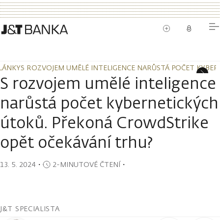
LÁNKY
S ROZVOJEM UMĚLÉ INTELIGENCE NARŮSTÁ POČET KYBE
LÁNKY
S ROZVOJEM UMĚLÉ INTELIGENCE NARŮSTÁ POČET KYBE
S rozvojem umělé inteligence
narůstá počet kybernetických
útoků. Překoná CrowdStrike
opět očekávání trhu?
13. 5. 2024
・
2-MINUTOVÉ ČTENÍ
・
J&T SPECIALISTA