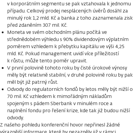
v korporátním segmentu se pak vztahovala k jednomu
případu. Celkový prodej nesplácených úvěrů dosáhl za
minulý rok 1,2 mld. Kč a banka z toho zaznamenala zisk
před zdaněním 307 mil. Kč.
Moneta ve svém obchodním plánu počítá ve
střednědobém výhledu s 90% dividendovým výplatním
poměrem vzhledem k přebytku kapitálu ve výši 4,25
mld. Kč. Pokud management uvidí více příležitostí
k růstu, může tento poměr upravit.
V první polovině tohoto roku by čisté úrokové výnosy
měly být relativně stabilní, v druhé polovině roku by pak
měl být již patrný růst.
Odvody do regulatorních fondů by letos měly být nižší o
70 mil. Kč vzhledem k mimořádným nákladům
spojeným s pádem Sberbank v minulém roce a
naplnění fondu pro řešení krize, kde tak již budou nižší
odvody.
Z našeho pohledu konferenční hovor nepřinesl žádné
výraznější informace, které by nezazněly již v rámci