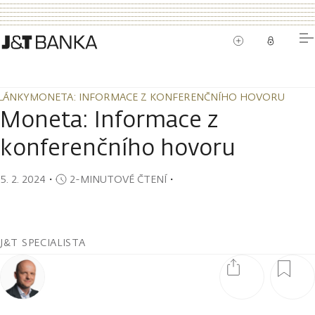
LÁNKY
MONETA: INFORMACE Z KONFERENČNÍHO HOVORU
LÁNKY
MONETA: INFORMACE Z KONFERENČNÍHO HOVORU
Moneta: Informace z
konferenčního hovoru
5. 2. 2024
・
2-MINUTOVÉ ČTENÍ
・
J&T SPECIALISTA