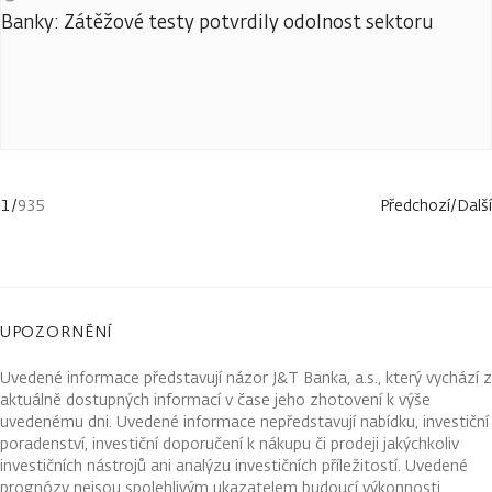
Banky: Zátěžové testy potvrdily odolnost sektoru
1
/
935
Předchozí
/
Další
UPOZORNĚNÍ
Uvedené informace představují názor J&T Banka, a.s., který vychází z
aktuálně dostupných informací v čase jeho zhotovení k výše
uvedenému dni. Uvedené informace nepředstavují nabídku, investiční
poradenství, investiční doporučení k nákupu či prodeji jakýchkoliv
investičních nástrojů ani analýzu investičních příležitostí. Uvedené
prognózy nejsou spolehlivým ukazatelem budoucí výkonnosti.