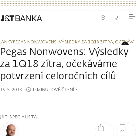
LÁNKY
PEGAS NONWOVENS: VÝSLEDKY ZA 1Q18 ZÍTRA, OČEKÁVÁ
LÁNKY
PEGAS NONWOVENS: VÝSLEDKY ZA 1Q18 ZÍTRA, OČEKÁVÁ
Pegas Nonwovens: Výsledky
za 1Q18 zítra, očekáváme
potvrzení celoročních cílů
16. 5. 2018
・
1-MINUTOVÉ ČTENÍ
・
J&T SPECIALISTA