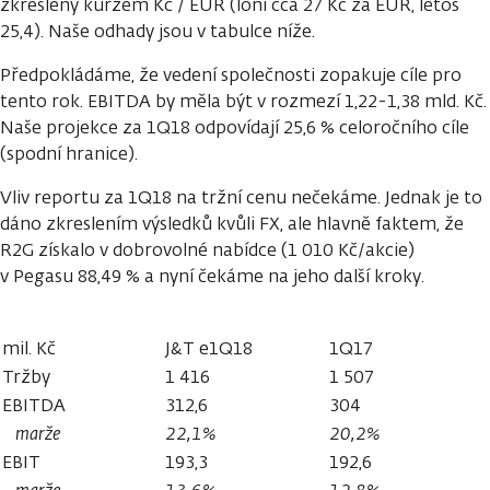
zkresleny kurzem Kč / EUR (loni cca 27 Kč za EUR, letos
25,4). Naše odhady jsou v tabulce níže.
Předpokládáme, že vedení společnosti zopakuje cíle pro
tento rok. EBITDA by měla být v rozmezí 1,22-1,38 mld. Kč.
Naše projekce za 1Q18 odpovídají 25,6 % celoročního cíle
(spodní hranice).
Vliv reportu za 1Q18 na tržní cenu nečekáme. Jednak je to
dáno zkreslením výsledků kvůli FX, ale hlavně faktem, že
R2G získalo v dobrovolné nabídce (1 010 Kč/akcie)
v Pegasu 88,49 % a nyní čekáme na jeho další kroky.
mil. Kč
J&T e1Q18
1Q17
Tržby
1 416
1 507
EBITDA
312,6
304
marže
22,1%
20,2%
EBIT
193,3
192,6