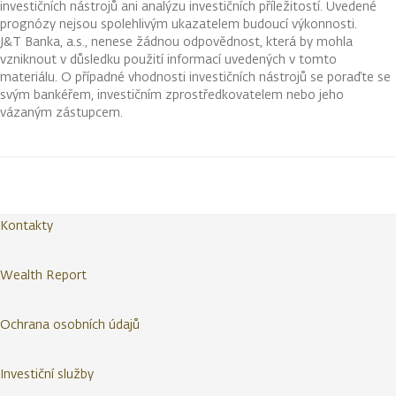
investičních nástrojů ani analýzu investičních příležitostí. Uvedené
prognózy nejsou spolehlivým ukazatelem budoucí výkonnosti.
J&T Banka, a.s., nenese žádnou odpovědnost, která by mohla
vzniknout v důsledku použití informací uvedených v tomto
materiálu. O případné vhodnosti investičních nástrojů se poraďte se
svým bankéřem, investičním zprostředkovatelem nebo jeho
vázaným zástupcem.
Kontakty
Wealth Report
Ochrana osobních údajů
Investiční služby