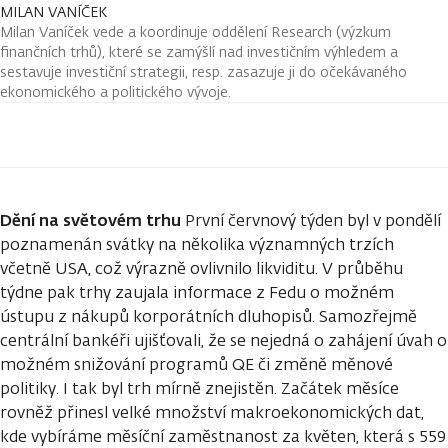
MILAN VANÍČEK
Milan Vaníček vede a koordinuje oddělení Research (výzkum
finančních trhů), které se zamýšlí nad investičním výhledem a
sestavuje investiční strategii, resp. zasazuje ji do očekávaného
ekonomického a politického vývoje.
Dění na světovém trhu
První červnový týden byl v pondělí
poznamenán svátky na několika významných trzích
včetně USA, což výrazně ovlivnilo likviditu. V průběhu
týdne pak trhy zaujala informace z Fedu o možném
ústupu z nákupů korporátních dluhopisů. Samozřejmě
centrální bankéři ujišťovali, že se nejedná o zahájení úvah o
možném snižování programů QE či změně měnové
politiky. I tak byl trh mírně znejistěn. Začátek měsíce
rovněž přinesl velké množství makroekonomických dat,
kde vybíráme měsíční zaměstnanost za květen, která s 559