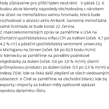
tedy zůstáváme pro příští týden neutrální. V pátek 11. 6.
budou akcie Monety naposledy obchodovány s nárokem
na účast na mimořádnou valnou hromadu, která bude
rozhodovat o akvizici aktiv AirBank. Samotná mimořádná
valná hromada se bude konat 22. června.
Z makroekonomických zpráv se zaměříme v USA na
čtvrteční spotřebitelskou inflaci CPI za květen (oček. 4,7 po
4,2 % r/r) a páteční spotřebitelský sentiment univerzity
v Michiganu na červen (oček. 84 po 82,9 bodu m/m).
V Německu se zaměříme na pondělní podnikové
objednávky za duben (oček. 0,6 po 3,0 % m/m), úterní
průmyslovou produkci za duben (oček. 0,5 po 2,5 % m/m) a
indexy ZEW, kde se čeká další zlepšení ve všech sledovaných
oblastech. V Číně se zaměříme na obchodní bilanci, kde by
exporty i importy za květen měly opětovně vykázat
vysokou dynamiku růstu.