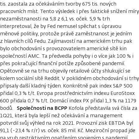
tis. zaostala za očekáváním tvorby 675 tis. nových
pracovních míst. Tento výsledek i přes faktické snížení míry
nezaměstnanosti na 5,8 z 6,1 vs. oček. 5,9 % trh
interpretoval, že by Fed nemusel spěchat s úpravou
měnové politiky, protože právě zaměstnanost je jedním
z hlavních cílů Fedu. Zajímavostí na americkém trhu pak
bylo obchodování s provozovatelem americké sítě kin
společností AMC. Ta předvedla pohyby i o více jak 100 % i
přes pokračující finanční potíže způsobené pandemií.
Opětovně se na trhu objevily retailové účty shlukující se
kolem sociální sítě Reddit. V poklidném obchodování si trhy
připsaly další kladný týden. Konkrétně pak index S&P 500
přidal 0,3 % t/t. Evropa prostřednictvím indexu EuroStoxx
600 přidala 0,7 % t/t. Domácí index PX přidal 1,3 % na 1179
Společnosti na BCPP
bodů.
Kofola představila svá čísla za
1Q21, která byla lepší než očekávání a management
potvrdil svůj výhled na rok 2021. Provozní zisk EBTDA byl
91,1 (-23,4 % r/r) vs. oček. 85 mil. Kč. Meziroční propad jde
na vrub restriktivním opatřením spojeným s pandemií.