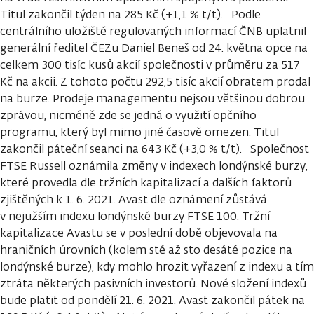
Titul zakončil týden na 285 Kč (+1,1 % t/t). Podle
centrálního uložiště regulovaných informací ČNB uplatnil
generální ředitel ČEZu Daniel Beneš od 24. května opce na
celkem 300 tisíc kusů akcií společnosti v průměru za 517
Kč na akcii. Z tohoto počtu 292,5 tisíc akcií obratem prodal
na burze. Prodeje managementu nejsou většinou dobrou
zprávou, nicméně zde se jedná o využití opčního
programu, který byl mimo jiné časově omezen. Titul
zakončil páteční seanci na 643 Kč (+3,0 % t/t). Společnost
FTSE Russell oznámila změny v indexech londýnské burzy,
které provedla dle tržních kapitalizací a dalších faktorů
zjištěných k 1. 6. 2021. Avast dle oznámení zůstává
v nejužším indexu londýnské burzy FTSE 100. Tržní
kapitalizace Avastu se v poslední době objevovala na
hraničních úrovních (kolem sté až sto desáté pozice na
londýnské burze), kdy mohlo hrozit vyřazení z indexu a tím
ztráta některých pasivních investorů. Nové složení indexů
bude platit od pondělí 21. 6. 2021. Avast zakončil pátek na