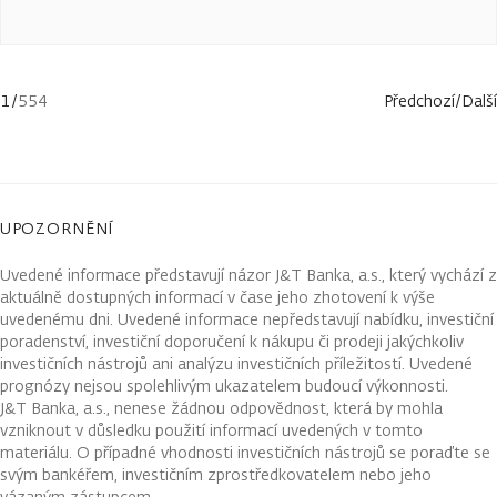
1
/
554
Předchozí
/
Další
UPOZORNĚNÍ
Uvedené informace představují názor J&T Banka, a.s., který vychází z
aktuálně dostupných informací v čase jeho zhotovení k výše
uvedenému dni. Uvedené informace nepředstavují nabídku, investiční
poradenství, investiční doporučení k nákupu či prodeji jakýchkoliv
investičních nástrojů ani analýzu investičních příležitostí. Uvedené
prognózy nejsou spolehlivým ukazatelem budoucí výkonnosti.
J&T Banka, a.s., nenese žádnou odpovědnost, která by mohla
vzniknout v důsledku použití informací uvedených v tomto
materiálu. O případné vhodnosti investičních nástrojů se poraďte se
svým bankéřem, investičním zprostředkovatelem nebo jeho
vázaným zástupcem.