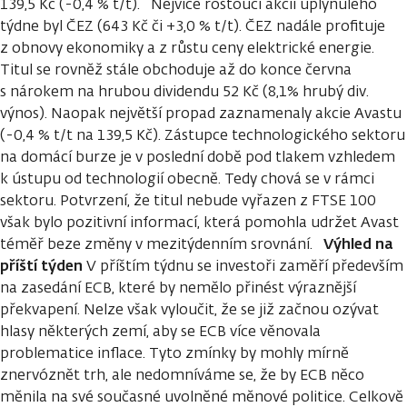
139,5 Kč (-0,4 % t/t). Nejvíce rostoucí akcií uplynulého
týdne byl ČEZ (643 Kč či +3,0 % t/t). ČEZ nadále profituje
z obnovy ekonomiky a z růstu ceny elektrické energie.
Titul se rovněž stále obchoduje až do konce června
s nárokem na hrubou dividendu 52 Kč (8,1% hrubý div.
výnos). Naopak největší propad zaznamenaly akcie Avastu
(-0,4 % t/t na 139,5 Kč). Zástupce technologického sektoru
na domácí burze je v poslední době pod tlakem vzhledem
k ústupu od technologií obecně. Tedy chová se v rámci
sektoru. Potvrzení, že titul nebude vyřazen z FTSE 100
však bylo pozitivní informací, která pomohla udržet Avast
Výhled na
téměř beze změny v mezitýdenním srovnání.
příští týden
V příštím týdnu se investoři zaměří především
na zasedání ECB, které by nemělo přinést výraznější
překvapení. Nelze však vyloučit, že se již začnou ozývat
hlasy některých zemí, aby se ECB více věnovala
problematice inflace. Tyto zmínky by mohly mírně
znervóznět trh, ale nedomníváme se, že by ECB něco
měnila na své současné uvolněné měnové politice. Celkově