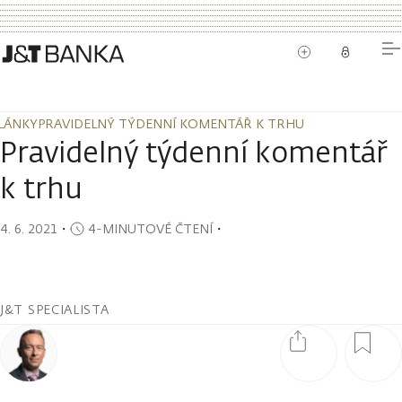
LÁNKY
PRAVIDELNÝ TÝDENNÍ KOMENTÁŘ K TRHU
LÁNKY
PRAVIDELNÝ TÝDENNÍ KOMENTÁŘ K TRHU
Pravidelný týdenní komentář
k trhu
4. 6. 2021
・
4-MINUTOVÉ ČTENÍ
・
J&T SPECIALISTA