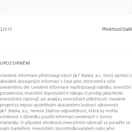
1
/
935
Předchozí
/
Další
UPOZORNĚNÍ
Uvedené informace představují názor J&T Banka, a.s., který vychází z
aktuálně dostupných informací v čase jeho zhotovení k výše
uvedenému dni. Uvedené informace nepředstavují nabídku, investiční
poradenství, investiční doporučení k nákupu či prodeji jakýchkoliv
investičních nástrojů ani analýzu investičních příležitostí. Uvedené
prognózy nejsou spolehlivým ukazatelem budoucí výkonnosti.
J&T Banka, a.s., nenese žádnou odpovědnost, která by mohla
vzniknout v důsledku použití informací uvedených v tomto
materiálu. O případné vhodnosti investičních nástrojů se poraďte se
svým bankéřem, investičním zprostředkovatelem nebo jeho