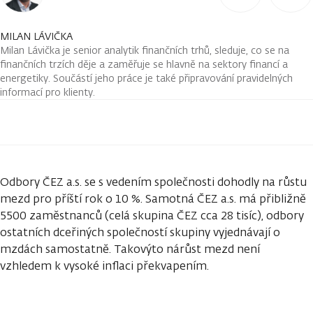
MILAN LÁVIČKA
Milan Lávička je senior analytik finančních trhů, sleduje, co se na
finančních trzích děje a zaměřuje se hlavně na sektory financí a
energetiky. Součástí jeho práce je také připravování pravidelných
informací pro klienty.
Odbory ČEZ a.s. se s vedením společnosti dohodly na růstu
mezd pro příští rok o 10 %. Samotná ČEZ a.s. má přibližně
5500 zaměstnanců (celá skupina ČEZ cca 28 tisíc), odbory
ostatních dceřiných společností skupiny vyjednávají o
mzdách samostatně. Takovýto nárůst mezd není
vzhledem k vysoké inflaci překvapením.