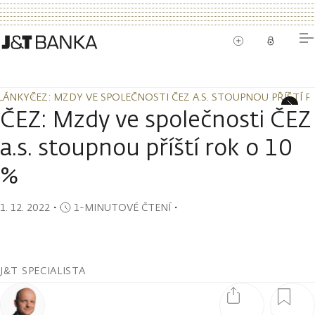
LÁNKY
ČEZ: MZDY VE SPOLEČNOSTI ČEZ A.S. STOUPNOU PŘÍŠTÍ R
LÁNKY
ČEZ: MZDY VE SPOLEČNOSTI ČEZ A.S. STOUPNOU PŘÍŠTÍ R
ČEZ: Mzdy ve společnosti ČEZ
a.s. stoupnou příští rok o 10
%
1. 12. 2022
・
1-MINUTOVÉ ČTENÍ
・
J&T SPECIALISTA