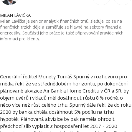
MILAN LÁVIČKA
Milan Lávička je senior analytik finančních trhů, sleduje, co se na
finančních trzích děje a zaměřuje se hlavně na sektory financí a
energetiky. Součástí jeho práce je také připravování pravidelných
informací pro klienty.
Generální ředitel Monety Tomáš Spurný v rozhovoru pro
média řekl, že ve střednědobém horizontu, po dokončení
plánované akvizice Air Bank a Home Creditu v ČR a SR, by
objem úvěrů i vkladů měl dosáhnout růstu 8 % ročně, o
něco více než růst celého trhu. Spurný dále řekl, že do roku
2020 by banka chtěla dosáhnout 5% podílu na trhu
hypoték. Plánovaná akvizice by pak neměla ohrozit
předchozí slib vyplatit z hospodaření let 2017 - 2020