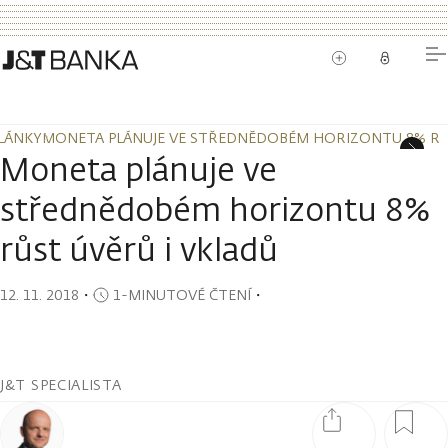
LÁNKY
MONETA PLÁNUJE VE STŘEDNĚDOBÉM HORIZONTU 8% RŮS
LÁNKY
MONETA PLÁNUJE VE STŘEDNĚDOBÉM HORIZONTU 8% RŮS
Moneta plánuje ve
střednědobém horizontu 8%
růst úvěrů i vkladů
12. 11. 2018
・
1-MINUTOVÉ ČTENÍ
・
J&T SPECIALISTA