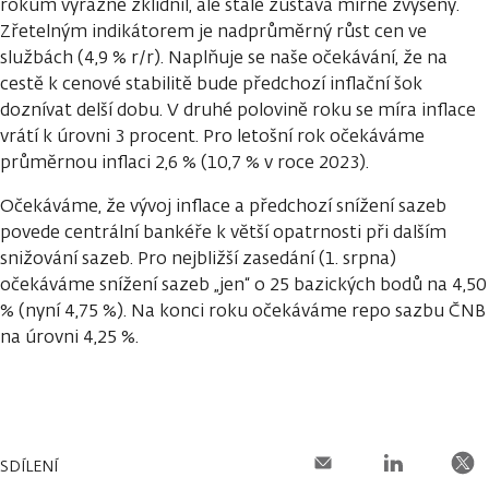
rokům výrazně zklidnil, ale stále zůstává mírně zvýšený.
Zřetelným indikátorem je nadprůměrný růst cen ve
službách (4,9 % r/r). Naplňuje se naše očekávání, že na
cestě k cenové stabilitě bude předchozí inflační šok
doznívat delší dobu. V druhé polovině roku se míra inflace
vrátí k úrovni 3 procent. Pro letošní rok očekáváme
průměrnou inflaci 2,6 % (10,7 % v roce 2023).
Očekáváme, že vývoj inflace a předchozí snížení sazeb
povede centrální bankéře k větší opatrnosti při dalším
snižování sazeb. Pro nejbližší zasedání (1. srpna)
očekáváme snížení sazeb „jen“ o 25 bazických bodů na 4,50
% (nyní 4,75 %). Na konci roku očekáváme repo sazbu ČNB
na úrovni 4,25 %.
SDÍLENÍ