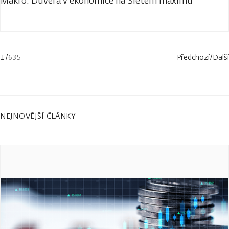
Makro: Důvěra v ekonomice na 3letém maximu
1
/
635
Předchozí
/
Další
NEJNOVĚJŠÍ ČLÁNKY