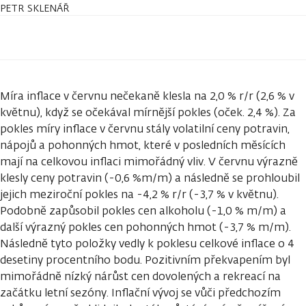
PETR SKLENÁŘ
Míra inflace v červnu nečekaně klesla na 2,0 % r/r (2,6 % v
květnu), když se očekával mírnější pokles (oček. 2,4 %). Za
pokles míry inflace v červnu stály volatilní ceny potravin,
nápojů a pohonných hmot, které v posledních měsících
mají na celkovou inflaci mimořádný vliv. V červnu výrazně
klesly ceny potravin (-0,6 %m/m) a následně se prohloubil
jejich meziroční pokles na -4,2 % r/r (-3,7 % v květnu).
Podobně zapůsobil pokles cen alkoholu (-1,0 % m/m) a
další výrazný pokles cen pohonných hmot (-3,7 % m/m).
Následně tyto položky vedly k poklesu celkové inflace o 4
desetiny procentního bodu. Pozitivním překvapením byl
mimořádně nízký nárůst cen dovolených a rekreací na
začátku letní sezóny. Inflační vývoj se vůči předchozím