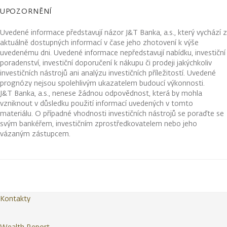
UPOZORNĚNÍ
Uvedené informace představují názor J&T Banka, a.s., který vychází z
aktuálně dostupných informací v čase jeho zhotovení k výše
uvedenému dni. Uvedené informace nepředstavují nabídku, investiční
poradenství, investiční doporučení k nákupu či prodeji jakýchkoliv
investičních nástrojů ani analýzu investičních příležitostí. Uvedené
prognózy nejsou spolehlivým ukazatelem budoucí výkonnosti.
J&T Banka, a.s., nenese žádnou odpovědnost, která by mohla
vzniknout v důsledku použití informací uvedených v tomto
materiálu. O případné vhodnosti investičních nástrojů se poraďte se
svým bankéřem, investičním zprostředkovatelem nebo jeho
vázaným zástupcem.
Kontakty
Wealth Report