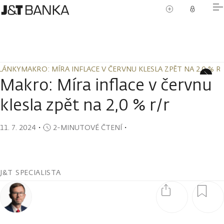
LÁNKY
MAKRO: MÍRA INFLACE V ČERVNU KLESLA ZPĚT NA 2,0 % R
LÁNKY
MAKRO: MÍRA INFLACE V ČERVNU KLESLA ZPĚT NA 2,0 % R
Makro: Míra inflace v červnu
klesla zpět na 2,0 % r/r
11. 7. 2024
・
2-MINUTOVÉ ČTENÍ
・
J&T SPECIALISTA