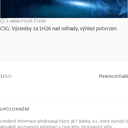
3-MINUTOVÉ ČTENÍ
CSG: Výsledky za 1H26 nad odhady, výhled potvrzen
1
/
925
Předchozí
/
Další
UPOZORNĚNÍ
Uvedené informace představují názor J&T Banka, a.s., který vychází z
aktuálně dostupných informací v čase jeho zhotovení k výše