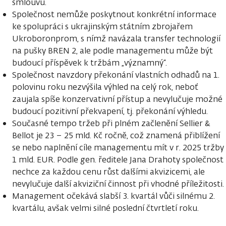
smlouvu.
Společnost nemůže poskytnout konkrétní informace
ke spolupráci s ukrajinským státním zbrojařem
Ukroboronprom, s nímž navázala transfer technologií
na pušky BREN 2, ale podle managementu může být
budoucí příspěvek k tržbám „významný“.
Společnost navzdory překonání vlastních odhadů na 1.
polovinu roku nezvýšila výhled na celý rok, neboť
zaujala spíše konzervativní přístup a nevylučuje možné
budoucí pozitivní překvapení, tj. překonání výhledu.
Současné tempo tržeb při plném začlenění Sellier &
Bellot je 23 – 25 mld. Kč ročně, což znamená přiblížení
se nebo naplnění cíle managementu mít v r. 2025 tržby
1 mld. EUR. Podle gen. ředitele Jana Drahoty společnost
nechce za každou cenu růst dalšími akvizicemi, ale
nevylučuje další akviziční činnost při vhodné příležitosti.
Management očekává slabší 3. kvartál vůči silnému 2.
kvartálu, avšak velmi silné poslední čtvrtletí roku.