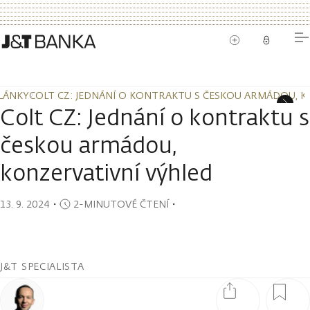
LÁNKY
COLT CZ: JEDNÁNÍ O KONTRAKTU S ČESKOU ARMÁDOU, K
LÁNKY
COLT CZ: JEDNÁNÍ O KONTRAKTU S ČESKOU ARMÁDOU, K
Colt CZ: Jednání o kontraktu s
českou armádou,
konzervativní výhled
13. 9. 2024
・
2-MINUTOVÉ ČTENÍ
・
J&T SPECIALISTA