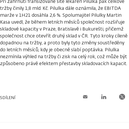
Při zahrnutí franšízované sítě lékáren Pilulka pak celkové
tržby činily 1,8 mld. Kč. Pilulka dále oznámila, že EBITDA
marže v 1H21 dosáhla 2,6 %. Spolumajitel Pilulky Martin
Kasa uvedl, že během letních měsíců společnost rozšiřuje
skladové kapacity v Praze, Bratislavě i Bukurešti, přičemž
společnost chce otevřít druhý sklad v ČR. Tyto kroky cíleně
dopadnou na tržby, a proto byly tyto změny soustředěny
do letních měsíců, kdy je obecně slabí poptávka. Pilulka
nezmínila výhled na tržby či zisk na celý rok, což může být
způsobeno právě efektem přestavby skladovacích kapacit.
SDÍLENÍ