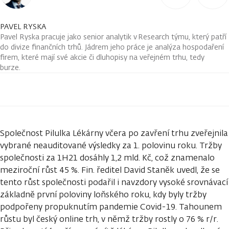
PAVEL RYSKA
Pavel Ryska pracuje jako senior analytik v Research týmu, který patří
do divize finančních trhů. Jádrem jeho práce je analýza hospodaření
firem, které mají své akcie či dluhopisy na veřejném trhu, tedy
burze.
Společnost Pilulka Lékárny včera po zavření trhu zveřejnila
vybrané neauditované výsledky za 1. polovinu roku. Tržby
společnosti za 1H21 dosáhly 1,2 mld. Kč, což znamenalo
meziroční růst 45 %. Fin. ředitel David Staněk uvedl, že se
tento růst společnosti podařil i navzdory vysoké srovnávací
základně první poloviny loňského roku, kdy byly tržby
podpořeny propuknutím pandemie Covid-19. Tahounem
růstu byl český online trh, v němž tržby rostly o 76 % r/r.