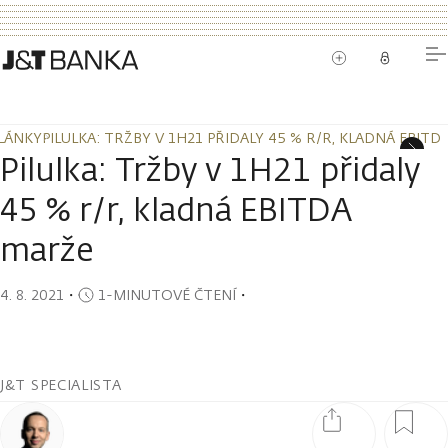
LÁNKY
PILULKA: TRŽBY V 1H21 PŘIDALY 45 % R/R, KLADNÁ EBIT
LÁNKY
PILULKA: TRŽBY V 1H21 PŘIDALY 45 % R/R, KLADNÁ EBIT
Pilulka: Tržby v 1H21 přidaly
45 % r/r, kladná EBITDA
marže
4. 8. 2021
・
1-MINUTOVÉ ČTENÍ
・
J&T SPECIALISTA