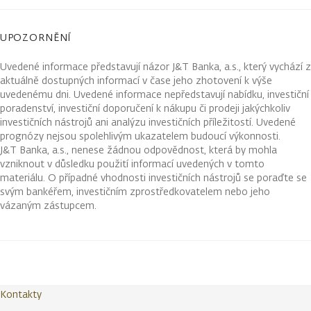
UPOZORNĚNÍ
Uvedené informace představují názor J&T Banka, a.s., který vychází z
aktuálně dostupných informací v čase jeho zhotovení k výše
uvedenému dni. Uvedené informace nepředstavují nabídku, investiční
poradenství, investiční doporučení k nákupu či prodeji jakýchkoliv
investičních nástrojů ani analýzu investičních příležitostí. Uvedené
prognózy nejsou spolehlivým ukazatelem budoucí výkonnosti.
J&T Banka, a.s., nenese žádnou odpovědnost, která by mohla
vzniknout v důsledku použití informací uvedených v tomto
materiálu. O případné vhodnosti investičních nástrojů se poraďte se
svým bankéřem, investičním zprostředkovatelem nebo jeho
vázaným zástupcem.
Kontakty