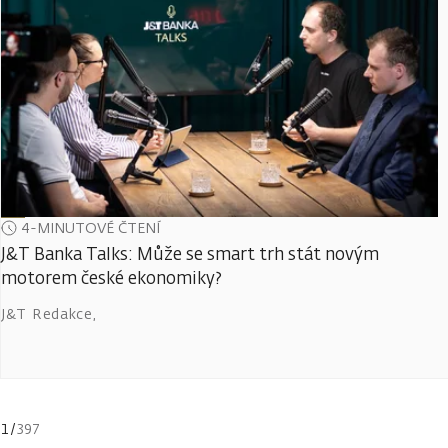
4-MINUTOVÉ ČTENÍ
J&T Banka Talks: Může se smart trh stát novým
motorem české ekonomiky?
J&T Redakce
,
1
/
397