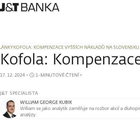
LÁNKY
KOFOLA: KOMPENZACE VYŠŠÍCH NÁKLADŮ NA SLOVENSKU
LÁNKY
KOFOLA: KOMPENZACE VYŠŠÍCH NÁKLADŮ NA SLOVENSKU
Kofola: Kompenzace
17. 12. 2024
・
1-MINUTOVÉ ČTENÍ
・
J&T SPECIALISTA
WILLIAM GEORGE KUBIK
William se jako analytik zaměřuje na rozbor akcií a dluho
analýzy.