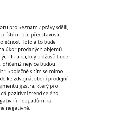
oru pro Seznam Zprávy sdělil,
 příštím roce představovat
polečnost Kofola to bude
na úkor prodaných objemů.
ných financí, kdy u džusů bude
r, přičemž nejvíce budou
itr. Společně s tím se mimo
ede ke zdvojnásobení prodejní
segmentu gastra, který pro
ádá pozitivní trend celého
egativním dopadům na
e negativně.