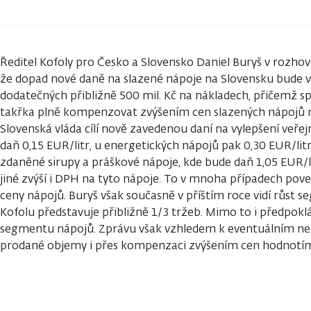
Ředitel Kofoly pro Česko a Slovensko Daniel Buryš v rozhov
že dopad nové daně na slazené nápoje na Slovensku bude v
dodatečných přibližně 500 mil. Kč na nákladech, přičemž s
takřka plně kompenzovat zvýšením cen slazených nápojů 
Slovenská vláda cílí nově zavedenou daní na vylepšení veřej
daň 0,15 EUR/litr, u energetických nápojů pak 0,30 EUR/lit
zdaněné sirupy a práškové nápoje, kde bude daň 1,05 EUR/l
jiné zvýší i DPH na tyto nápoje. To v mnoha případech pov
ceny nápojů. Buryš však současně v příštím roce vidí růst 
Kofolu představuje přibližně 1/3 tržeb. Mimo to i předpokl
segmentu nápojů. Zprávu však vzhledem k eventuálním n
prodané objemy i přes kompenzaci zvýšením cen hodnotím