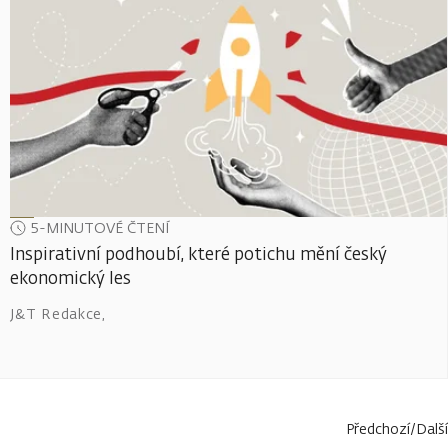
5-MINUTOVÉ ČTENÍ
Inspirativní podhoubí, které potichu mění český
ekonomický les
J&T Redakce
,
Předchozí
/
Další