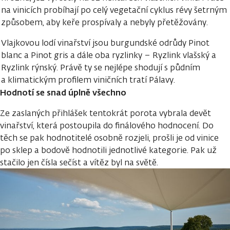
na vinicích probíhají po celý vegetační cyklus révy šetrným
způsobem, aby keře prospívaly a nebyly přetěžovány.
Vlajkovou lodí vinařství jsou burgundské odrůdy Pinot
blanc a Pinot gris a dále oba ryzlinky – Ryzlink vlašský a
Ryzlink rýnský. Právě ty se nejlépe shodují s půdním
a klimatickým profilem viničních tratí Pálavy.
Hodnotí se snad úplně všechno
Ze zaslaných přihlášek tentokrát porota vybrala devět
vinařství, která postoupila do finálového hodnocení. Do
těch se pak hodnotitelé osobně rozjeli, prošli je od vinice
po sklep a bodově hodnotili jednotlivé kategorie. Pak už
stačilo jen čísla sečíst a vítěz byl na světě.