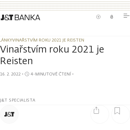
LÁNKY
VINAŘSTVÍM ROKU 2021 JE REISTEN
LÁNKY
VINAŘSTVÍM ROKU 2021 JE REISTEN
Vinařstvím roku 2021 je
Reisten
16. 2. 2022
・
4-MINUTOVÉ ČTENÍ
・
J&T SPECIALISTA