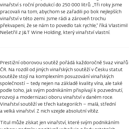
vinařství s roční produkcí do 250 000 litrů. „Tři roky jsme
pracovali na tom, abychom se zařadili po bok nejlepších
vinařství v této zemi. Jsme rádi a zároveň trochu
překvapeni, že se nám to povedlo tak rychle,“ říká Vlastimil
Nešetřil z J&T Wine Holding, který vinařství vlastní.
Prestižní oborovou soutěž pořádá každoročně Svaz vinařů
ČR. Na rozdíl od jiných vinařských soutěží v Česku statut
soutěže stojí na komplexním posuzování vinařských
společností – tedy nejen na základě kvality vína, ale také
podle toho, jak svým podnikáním přispívají k pozvednutí,
rozvoji a modernizaci oboru vinařství v daném roce.
Vinařství soutěží ve třech kategoriích – malá, střední
a velká vinařství. Z nich vzejde absolutní vítěz.
Titul může získat jen vinařství, které svým podnikáním