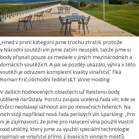
„Hned v první kategorii jsme trochu ztratili, protože
v Národní soutěži vín jsme zatím neuspěli, takže jsme si
body připsali pouze za medaile v jiných mezinárodních a
domácích soutěžích. A jak se později ukázalo, výhra v této
soutěži je odrazem komplexní kvality vinařství,“ říká
Roman Frič,obchodní ředitel J&T Wine Holding.
V dalších hodnocených oblastech už Reistenu body
utěšeně narůstaly. Porotu zaujala ucelená řada vín, kde se
tvůrci neobávají sáhnout ani po inovačních řešeních. Na
nich stojí například nová řada perlivých vín Sparkling. „Pro
ni je zajímavostí, že jsme pro nasycení vína použili vlastní
oxid uhličitý, který jsme za využití speciální technologie
najímali ve vinařství přímo z kvasících vinných moštů.