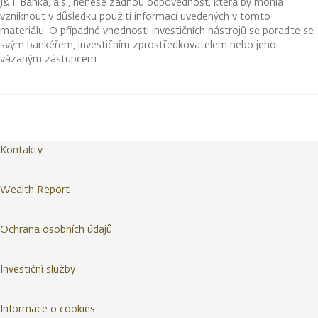
J&T Banka, a.s., nenese žádnou odpovědnost, která by mohla
vzniknout v důsledku použití informací uvedených v tomto
materiálu. O případné vhodnosti investičních nástrojů se poraďte se
svým bankéřem, investičním zprostředkovatelem nebo jeho
vázaným zástupcem.
Kontakty
Wealth Report
Ochrana osobních údajů
Investiční služby
Informace o cookies