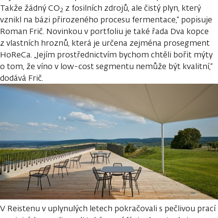
Takže žádný CO
z fosilních zdrojů, ale čistý plyn, který
2
vznikl na bázi přirozeného procesu fermentace,“ popisuje
Roman Frič. Novinkou v portfoliu je také řada Dva kopce
z vlastních hroznů, která je určena zejména prosegment
HoReCa. „Jejím prostřednictvím bychom chtěli bořit mýty
o tom, že víno v low-cost segmentu nemůže být kvalitní,“
dodává Frič.
V Reistenu v uplynulých letech pokračovali s pečlivou prací