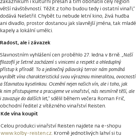
zákazníkům i kulturní přesah a tím obohatili celý region
větší návštěvností. Těžit z toho budou tedy i ostatní vinaři,“
dodává Nešetřil. Chybět tu nebude letní kino, živá hudba
ani divadlo, prostor dostanou jak slavnější jména, tak mladé
kapely a lokální umělci.
Radost, ale i závazek
Slavnostním vyhlášení cen proběhlo 27. ledna v Brně.
„Naší
filozofií je šetrné zacházení s vinicemi a respekt a ohleduplný
přístup k přírodě. To a jedinečný pálavský terroir nám pomáhá
vyrábět vína charakteristická svou výraznou mineralitou, ovocností
a šťavnatou kyselinkou. Ocenění nejen našich vín, ale i toho, jak
k nim přistupujeme a pracujeme ve vinařství, nás nesmírně těší, ale
i zavazuje do dalších let,“
sdělil během večera Roman Frič,
obchodní ředitel z vítězného vinařství Reisten.
Kde vína koupit
Celou produkci vinařství Reisten najdete na e-shopu
www.kolby-reisten.cz
. Kromě jednotlivých lahví si tu