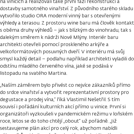
na vinicích a realizovali také první fázi rekonstrukci a
dostavby samotného vinařství. Z původního starého skladu
vytvořilo studio ORA moderní vinný bar s otevřenými
výhledy a terasou. Z prostoru wine baru má člověk kontakt
s oběma druhy výhledů – jak s blízkým do vinohradu, tak s
dalekým směrem k nádrži Nové Mlýny. Interiér baru
architekti otevřeli pomocí proskleného arkýře a
velkoformátových posuvných dveří. V interiéru má svůj
smysl každý detail – podlahu například architekti vyladili do
odstínu mladého červeného vína, jaké se podává v
listopadu na svatého Martina.
„Naším záměrem bylo přivést co nejvíce zákazníků přímo
do srdce vinařství a vytvořit reprezentativní prostory pro
degustace a prodej vína,“ říká Vlastimil Nešetřil. S tím
souvisí i pořádání kulturních akcí přímo u vinice. První si
organizátoři vyzkoušeli v pandemickém režimu v loňském
roce, letos se do toho chtějí „obout“ už pořádně. „Již
sestavujeme plán akcí pro celý rok, abychom nabídli