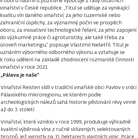
v oboru nadmíru pozitivně vybočuje z řady ostatních
vinařství v České republice. „Titul se uděluje za vynikající
kvalitu vín daného vinařství, za jeho tuzemské nebo
zahraniční úspěchy, za významný počin ve prospěch
oboru, za inovativní technologické řešení, za jeho zapojení
do výzkumné práce či agroturistiky, ale také třeba za
úroveň marketingu,“ popisuje Vlastimil Nešetřil. Titul je
uznáním výborného odborného výkonu a vztahuje se
k roku udělení na základě zhodnocení rozmanité činnosti
vinařství v roce 2021.
„Pálava je naše“
Vinařství Reisten sídlí v tradiční vinařské obci Pavlov v srdci
Pálavského mikroregionu, ve kterém podle
archeologických nálezů sahá historie pěstování révy vinné
až do 3. století.
Vinařství, které vzniklo v roce 1999, produkuje výhradně
kvalitní výběrová vína z ručně sklizených, selektovaných
hroznů, jež vyrostly na 31 hektarech vlastních vinic. Práce