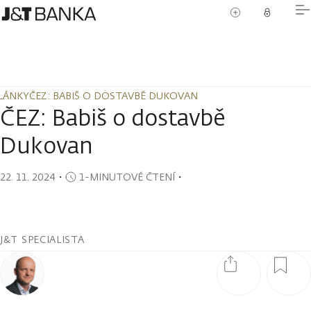
LÁNKY
ČEZ: BABIŠ O DOSTAVBĚ DUKOVAN
LÁNKY
ČEZ: BABIŠ O DOSTAVBĚ DUKOVAN
ČEZ: Babiš o dostavbě
Dukovan
22. 11. 2024
・
1-MINUTOVÉ ČTENÍ
・
J&T SPECIALISTA