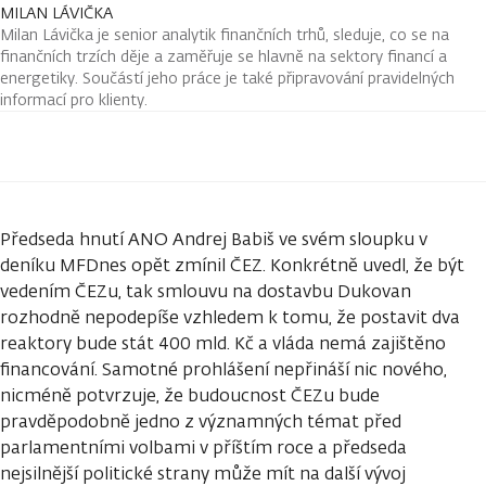
MILAN LÁVIČKA
Milan Lávička je senior analytik finančních trhů, sleduje, co se na
finančních trzích děje a zaměřuje se hlavně na sektory financí a
energetiky. Součástí jeho práce je také připravování pravidelných
informací pro klienty.
Předseda hnutí ANO Andrej Babiš ve svém sloupku v
deníku MFDnes opět zmínil ČEZ. Konkrétně uvedl, že být
vedením ČEZu, tak smlouvu na dostavbu Dukovan
rozhodně nepodepíše vzhledem k tomu, že postavit dva
reaktory bude stát 400 mld. Kč a vláda nemá zajištěno
financování. Samotné prohlášení nepřináší nic nového,
nicméně potvrzuje, že budoucnost ČEZu bude
pravděpodobně jedno z významných témat před
parlamentními volbami v příštím roce a předseda
nejsilnější politické strany může mít na další vývoj