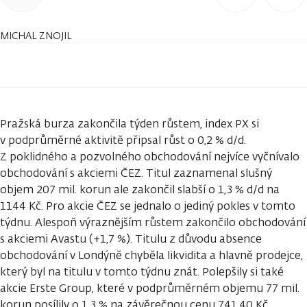
MICHAL ZNOJIL
Pražská burza zakončila týden růstem, index PX si
v podprůměrné aktivitě připsal růst o 0,2 % d/d.
Z poklidného a pozvolného obchodování nejvíce vyčnívalo
obchodování s akciemi ČEZ. Titul zaznamenal slušný
objem 207 mil. korun ale zakončil slabší o 1,3 % d/d na
1144 Kč. Pro akcie ČEZ se jednalo o jediný pokles v tomto
týdnu. Alespoň výraznějším růstem zakončilo obchodování
s akciemi Avastu (+1,7 %). Titulu z důvodu absence
obchodování v Londýně chyběla likvidita a hlavně prodejce,
který byl na titulu v tomto týdnu znát. Polepšily si také
akcie Erste Group, které v podprůměrném objemu 77 mil.
korun posílily o 1,3 % na závěrečnou cenu 741,40 Kč.