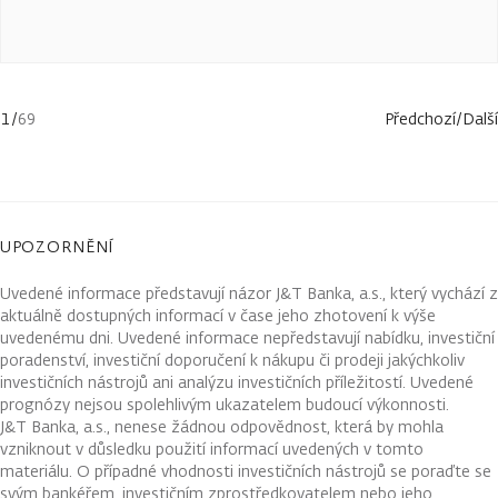
1
/
69
Předchozí
/
Další
UPOZORNĚNÍ
Uvedené informace představují názor J&T Banka, a.s., který vychází z
aktuálně dostupných informací v čase jeho zhotovení k výše
uvedenému dni. Uvedené informace nepředstavují nabídku, investiční
poradenství, investiční doporučení k nákupu či prodeji jakýchkoliv
investičních nástrojů ani analýzu investičních příležitostí. Uvedené
prognózy nejsou spolehlivým ukazatelem budoucí výkonnosti.
J&T Banka, a.s., nenese žádnou odpovědnost, která by mohla
vzniknout v důsledku použití informací uvedených v tomto
materiálu. O případné vhodnosti investičních nástrojů se poraďte se
svým bankéřem, investičním zprostředkovatelem nebo jeho