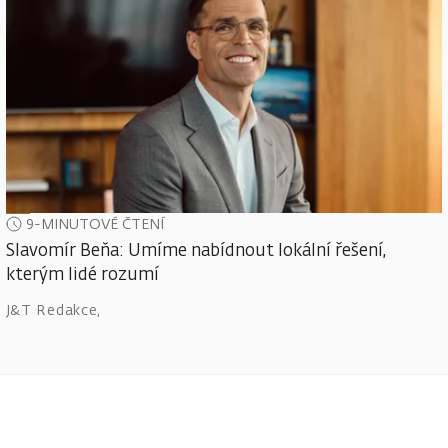
9-MINUTOVÉ ČTENÍ
Slavomír Beňa: Umíme nabídnout lokální řešení,
kterým lidé rozumí
J&T Redakce
,