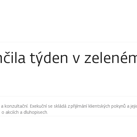
čila týden v zelené
 konzultační. Exekuční se skládá z přijímání klientských pokynů a jeji
ji o akciích a dluhopisech.