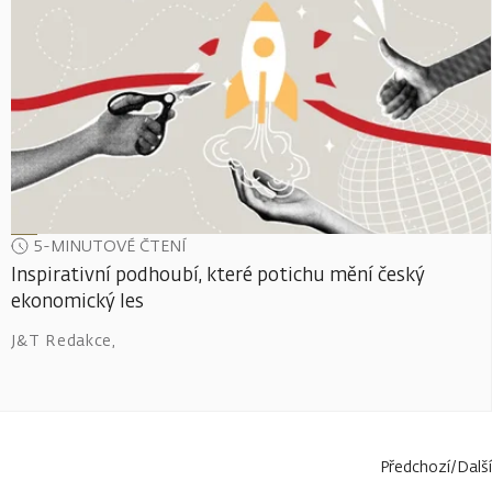
5-MINUTOVÉ ČTENÍ
Inspirativní podhoubí, které potichu mění český
ekonomický les
J&T Redakce
,
Předchozí
/
Další