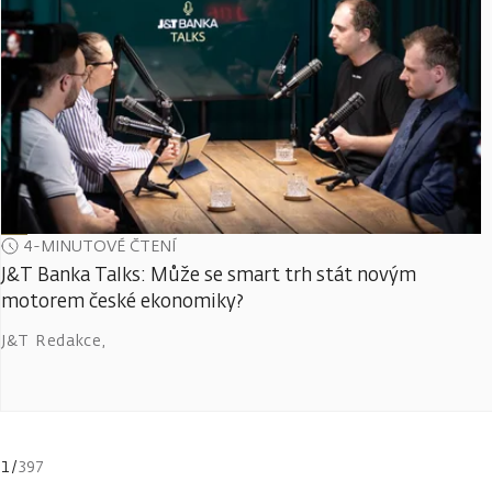
4-MINUTOVÉ ČTENÍ
J&T Banka Talks: Může se smart trh stát novým
motorem české ekonomiky?
J&T Redakce
,
1
/
397