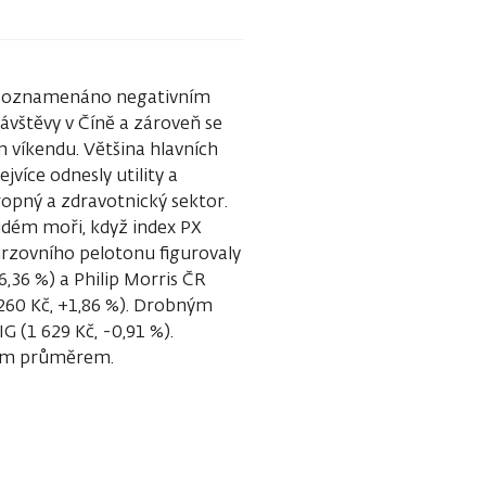
o poznamenáno negativním
ávštěvy v Číně a zároveň se
 víkendu. Většina hlavních
jvíce odnesly utility a
ropný a zdravotnický sektor.
udém moři, když index PX
urzovního pelotonu figurovaly
,36 %) a Philip Morris ČR
1 260 Kč, +1,86 %). Drobným
G (1 629 Kč, -0,91 %).
ním průměrem.