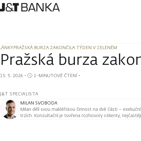
LÁNKY
PRAŽSKÁ BURZA ZAKONČILA TÝDEN V ZELENÉM
LÁNKY
PRAŽSKÁ BURZA ZAKONČILA TÝDEN V ZELENÉM
Pražská burza zakon
15. 5. 2026
・
1-MINUTOVÉ ČTENÍ
・
J&T SPECIALISTA
MILAN SVOBODA
Milan dělí svou makléřskou činnost na dvě části – exekuční a
trzích. Konzultační je tvořena rozhovory s klienty, nejčastě