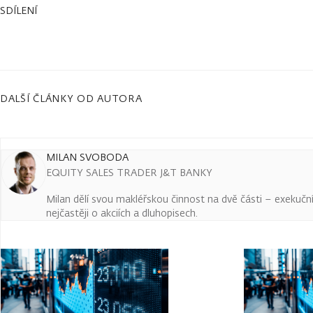
SDÍLENÍ
DALŠÍ ČLÁNKY OD AUTORA
MILAN SVOBODA
EQUITY SALES TRADER J&T BANKY
Milan dělí svou makléřskou činnost na dvě části – exekuční a
nejčastěji o akciích a dluhopisech.