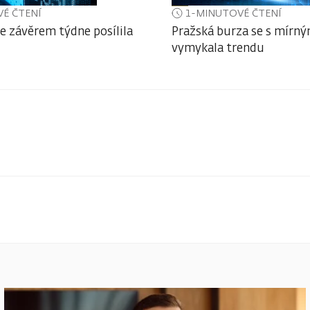
É ČTENÍ
1-MINUTOVÉ ČTENÍ
e závěrem týdne posílila
Pražská burza se s mírn
vymykala trendu