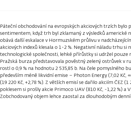
Páteční obchodování na evropských akciových trzích byl
sentimentem, když trh byl zklamaný z výsledků americké n
obává další eskalace v Hormuzském průlivu v nadcházejícím
akciových indexů klesala o 1-2 %. Negativní náladu trhu si ne
technologické společnosti, lehké přírůstky si udržel pouze 
Pražská burza představovala pověstný zelený ostrůvek v r
rostl o 0,9 % na hodnotu 2 535,85 b. Na čele pomyslného b
především méně likvidní emise – Photon Energy (7,02 Kč, +6
(19 220 Kč, +2,78 %). Z větších emisí se dařilo akciím ČEZ (
poklesem si prošly akcie Primoco UAV (810 Kč, -1,22 %) a VI
Zobchodovaný objem lehce zaostal za dlouhodobým den