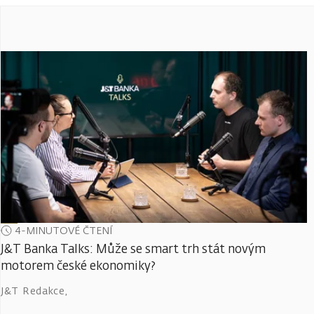
4-MINUTOVÉ ČTENÍ
J&T Banka Talks: Může se smart trh stát novým
motorem české ekonomiky?
J&T Redakce
,