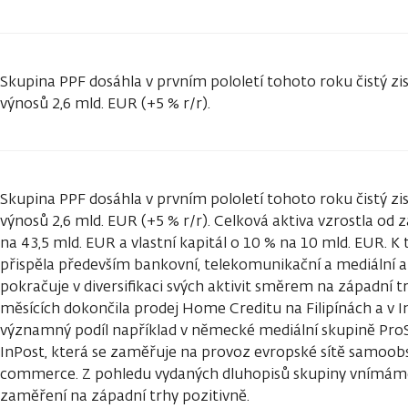
Skupina PPF dosáhla v prvním pololetí tohoto roku čistý zi
výnosů 2,6 mld. EUR (+5 % r/r).
Skupina PPF dosáhla v prvním pololetí tohoto roku čistý zi
výnosů 2,6 mld. EUR (+5 % r/r). Celková aktiva vzrostla od
na 43,5 mld. EUR a vlastní kapitál o 10 % na 10 mld. EUR. 
přispěla především bankovní, telekomunikační a mediální a
pokračuje v diversifikaci svých aktivit směrem na západní t
měsících dokončila prodej Home Creditu na Filipínách a v I
významný podíl například v německé mediální skupině ProS
InPost, která se zaměřuje na provoz evropské sítě samoob
commerce. Z pohledu vydaných dluhopisů skupiny vnímáme z
zaměření na západní trhy pozitivně.