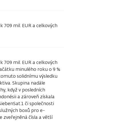
sk 709 mil. EUR a celkových
sk 709 mil. EUR a celkových
 začátku minulého roku o 9 %
K tomuto solidnímu výsledku
ktiva. Skupina nadále
rhy, když v posledních
ndonésii a zároveň získala
iebenSat.1 či společnosti
služných boxů pro e-
veřejněná čísla a větší