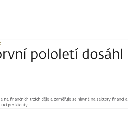
R
R
rvní pololetí dosáhl
 se na finančních trzích děje a zaměřuje se hlavně na sektory financí a
mací pro klienty.