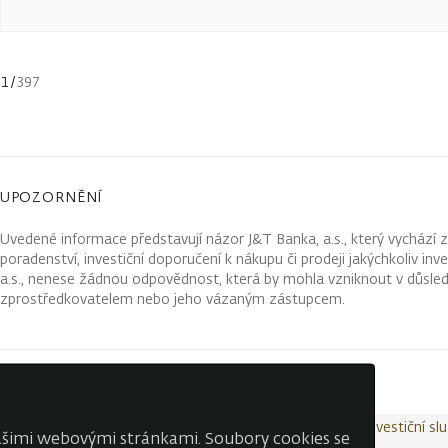
1
/
397
UPOZORNĚNÍ
Uvedené informace představují názor J&T Banka, a.s., který vychází 
poradenství, investiční doporučení k nákupu či prodeji jakýchkoliv in
a.s., nenese žádnou odpovědnost, která by mohla vzniknout v důsled
zprostředkovatelem nebo jeho vázaným zástupcem.
Kontakty
Wealth Report
Ochrana osobních údajů
Investiční sl
našimi webovými stránkami. Soubory cookies se