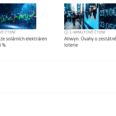
É ČTENÍ
1-MINUTOVÉ ČTENÍ
ze solárních elektráren
Allwyn: Úvahy o zestátně
3 %
loterie