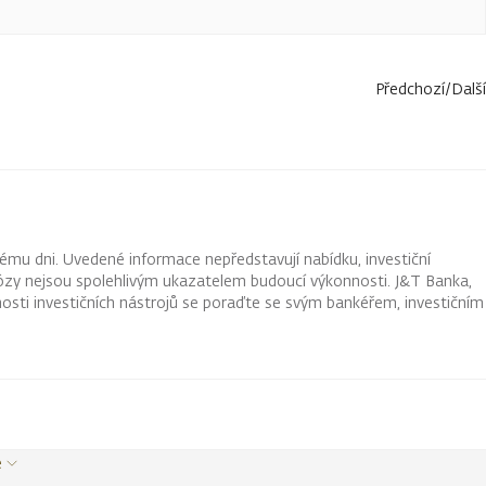
Předchozí
/
Další
ému dni. Uvedené informace nepředstavují nabídku, investiční
ognózy nejsou spolehlivým ukazatelem budoucí výkonnosti. J&T Banka,
osti investičních nástrojů se poraďte se svým bankéřem, investičním
e