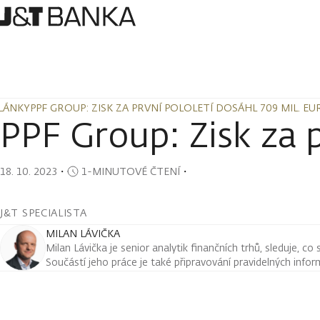
LÁNKY
PPF GROUP: ZISK ZA PRVNÍ POLOLETÍ DOSÁHL 709 MIL. EU
LÁNKY
PPF GROUP: ZISK ZA PRVNÍ POLOLETÍ DOSÁHL 709 MIL. EU
PPF Group: Zisk za p
18. 10. 2023
・
1-MINUTOVÉ ČTENÍ
・
J&T SPECIALISTA
MILAN LÁVIČKA
Milan Lávička je senior analytik finančních trhů, sleduje, co
Součástí jeho práce je také připravování pravidelných infor