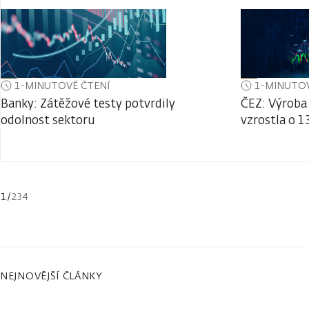
1-MINUTOVÉ ČTENÍ
1-MINUTOV
Banky: Zátěžové testy potvrdily
ČEZ: Výroba 
odolnost sektoru
vzrostla o 1
1
/
234
NEJNOVĚJŠÍ ČLÁNKY