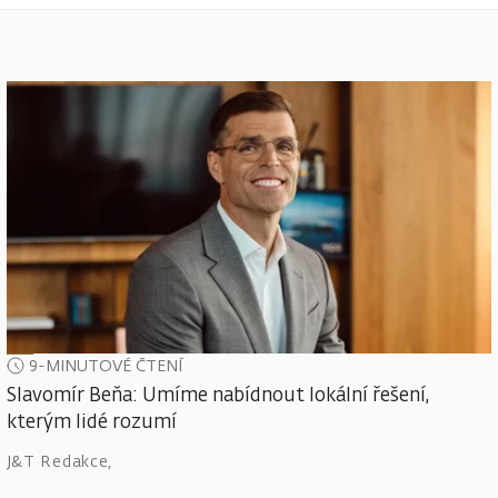
9-MINUTOVÉ ČTENÍ
Slavomír Beňa: Umíme nabídnout lokální řešení,
kterým lidé rozumí
J&T Redakce
,