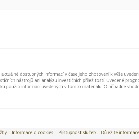
z aktuálně dostupných informací v čase jeho zhotovení k výše uveden
vestičních nástrojů ani analýzu investičních příležitostí. Uvedené pr
ku použití informací uvedených v tomto materiálu. O případné vhodn
užby
Informace o cookies
Přístupnost služeb
Důležité informac