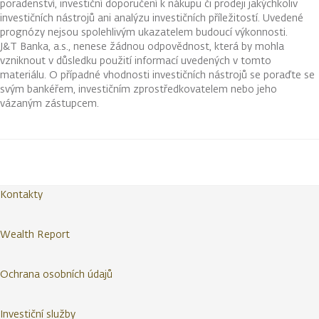
poradenství, investiční doporučení k nákupu či prodeji jakýchkoliv
investičních nástrojů ani analýzu investičních příležitostí. Uvedené
prognózy nejsou spolehlivým ukazatelem budoucí výkonnosti.
J&T Banka, a.s., nenese žádnou odpovědnost, která by mohla
vzniknout v důsledku použití informací uvedených v tomto
materiálu. O případné vhodnosti investičních nástrojů se poraďte se
svým bankéřem, investičním zprostředkovatelem nebo jeho
vázaným zástupcem.
Kontakty
Wealth Report
Ochrana osobních údajů
Investiční služby