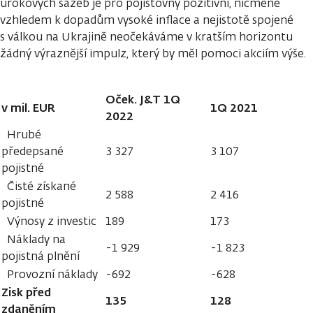
úrokových sazeb je pro pojišťovny pozitivní, nicméně
vzhledem k dopadům vysoké inflace a nejistotě spojené
s válkou na Ukrajině neočekáváme v kratším horizontu
žádný výraznější impulz, který by měl pomoci akciím výše.
Oček. J&T 1Q
v mil. EUR
1Q 2021
2022
Hrubé
předepsané
3 327
3 107
pojistné
Čisté získané
2 588
2 416
pojistné
Výnosy z investic
189
173
Náklady na
-1 929
-1 823
pojistná plnění
Provozní náklady
-692
-628
Zisk před
135
128
zdaněním