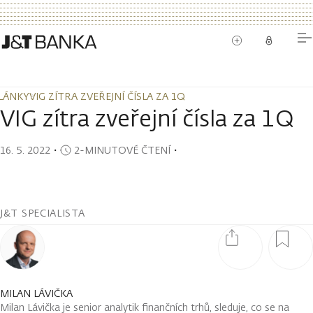
LÁNKY
VIG ZÍTRA ZVEŘEJNÍ ČÍSLA ZA 1Q
LÁNKY
VIG ZÍTRA ZVEŘEJNÍ ČÍSLA ZA 1Q
VIG zítra zveřejní čísla za 1Q
16. 5. 2022
・
2-MINUTOVÉ ČTENÍ
・
J&T SPECIALISTA
MILAN LÁVIČKA
Milan Lávička je senior analytik finančních trhů, sleduje, co se na