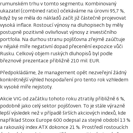
rumunském trhu v tomto segmentu. Kombinovaný
ukazatel (combined ratio) očekáváme na úrovni 95,7 %,
když by se měla do nákladů začít již částečně projevovat
vysoká inflace. Rostoucí výnosy na dluhopisech by měly
postupně pozitivně ovlivňovat výnosy z investičního
portfolia. Na durhou stranu pojišťovna zřejmě zaúčtuje
v nějaké míře negativní dopad přecenění expozice vůči
Rusku. Celkový objem ruských dluhopisů byl podle
březnové prezentace přibližně 210 mil. EUR.
Předpokládáme, že management opět nezveřejní žádný
konkrétnější výhled hospodaření pro tento rok vzhledem
k vysoké míře nejistoty.
Akcie VIG od začátku tohoto roku ztratily přibližně 6 %,
podobně jako celý sektor pojišťoven. To je stále výrazně
lepší výsledek než v případě širších akciových indexů, kde
například Stoxx Europe 600 odepsal za stejné období 13 %
a rakouský index ATX dokonce 21 %. Prostředí rostoucích