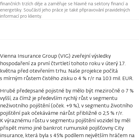
finančních trzích děje a zaměřuje se hlavně na sektory financí a
energetiky. Součástí jeho práce je také připravování pravidelných
informací pro klienty.
Vienna Insurance Group (VIG) zveřejní výsledky
hospodaření za první čtvrtletí tohoto roku v úterý 17.
května před otevřením trhu. Naše projekce počítá
s mírným růstem čistého zisku o 4 % r/r na 103 mil. EUR.
Hrubé předepsané pojistné by mělo být meziročně o 7 %
vyšší, za čímž je především rychlý růst v segmentu
neživotního pojištění (oček. +9 %), v segmentu životního
pojištění pak očekáváme nárůst přibližně o 2,5 % r/r.
K výraznému růstu v segmentu pojištění vozidel by měl
přispět mimo jiné bankrot rumunské pojišťovny City
insurance, která byla s 45% podílem největším hráčem na