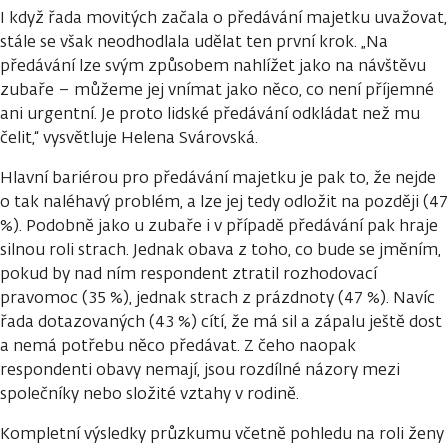
I když řada movitých začala o předávání majetku uvažovat,
stále se však neodhodlala udělat ten první krok. „Na
předávání lze svým způsobem nahlížet jako na návštěvu
zubaře – můžeme jej vnímat jako něco, co není příjemné
ani urgentní. Je proto lidské předávání odkládat než mu
čelit,“ vysvětluje Helena Svárovská.
Hlavní bariérou pro předávání majetku je pak to, že nejde
o tak naléhavý problém, a lze jej tedy odložit na později (47
%). Podobně jako u zubaře i v případě předávání pak hraje
silnou roli strach. Jednak obava z toho, co bude se jměním,
pokud by nad ním respondent ztratil rozhodovací
pravomoc (35 %), jednak strach z prázdnoty (47 %). Navíc
řada dotazovaných (43 %) cítí, že má sil a zápalu ještě dost
a nemá potřebu něco předávat. Z čeho naopak
respondenti obavy nemají, jsou rozdílné názory mezi
společníky nebo složité vztahy v rodině.
Kompletní výsledky průzkumu včetně pohledu na roli ženy