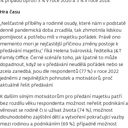
% případů oproti 5 % v roce 2020 a 3 % v roce 2018.
Hra času
„Nešťastné příběhy a rodinné osudy, které nám v podstatě
denně pandemická doba zrcadlila, tak zhmotnila lidskou
pomíjivost a potřebu mít v majetku pořádek. Právě ono
memento mori je nejčastější příčinou změny postoje k
předávání majetku,“ říká Helena Svárovská, ředitelka J&T
Family Office. Černé scénáře toho, jak špatně to může
dopadnout, když se v předávání neudělá pořádek nebo se
zcela zanedbá, jsou dle respondentů (77 %) v roce 2022
jedněmi z nejsilnějších pohnutek a motivátorů, proč
aktuálně řešit předávání.
K dalším silným motivátorům pro předání majetku patří
bez rozdílu věku respondenta možnost neřešit podnikání a
věnovat se rodině či si užívat života (74 %), možnost
dlouhodobého zajištění dětí a vytvoření pokračující vazby
mezi rodinou a podnikáním (69 %), případně možnost