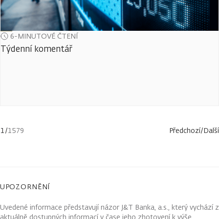
6-MINUTOVÉ ČTENÍ
Týdenní komentář
1
/
1579
Předchozí
/
Další
UPOZORNĚNÍ
Uvedené informace představují názor J&T Banka, a.s., který vychází z
aktuálně dostupných informací v čase jeho zhotovení k výše