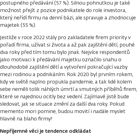
postupného předávání (57 %). Silnou pohnutkou je také
možnost přejít z pozice podnikatele do role investora,
který neřídí firmu na denní bázi, ale spravuje a zhodnocuje
majetek (55 %).
Jestliže v roce 2022 stály pro zakladatele firem priority v
pořadí firma, užívat si života a až pak zajištění dětí, pouhé
dva roky před tím tomu bylo jinak. Nejvíce respondentů
jako motivaci k předávání majetku označilo snahu o
dlouhodobé zajištění dětí a vytvoření pokračující vazby
mezi rodinou a podnikáním. Rok 2020 byl prvním rokem,
kdy ve světě naplno propukla pandemie, a tak lidé kolem
sebe neměli tolik náhlých úmrtí a smutných příběhů firem,
které se najednou ocitly bez vedení. Zajímavé jistě bude
sledovat, jak se situace změní za další dva roky. Pokud
memento mori pomine, budou movití i nadále myslet
hlavně na blaho firmy?
Nepříjemné věci je tendence odkládat