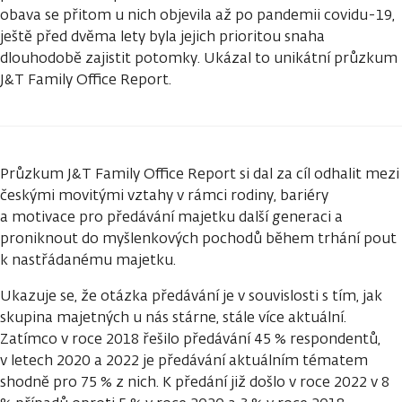
obava se přitom u nich objevila až po pandemii covidu-19,
ještě před dvěma lety byla jejich prioritou snaha
dlouhodobě zajistit potomky. Ukázal to unikátní průzkum
J&T Family Office Report.
Průzkum J&T Family Office Report si dal za cíl odhalit mezi
českými movitými vztahy v rámci rodiny, bariéry
a motivace pro předávání majetku další generaci a
proniknout do myšlenkových pochodů během trhání pout
k nastřádanému majetku.
Ukazuje se, že otázka předávání je v souvislosti s tím, jak
skupina majetných u nás stárne, stále více aktuální.
Zatímco v roce 2018 řešilo předávání 45 % respondentů,
v letech 2020 a 2022 je předávání aktuálním tématem
shodně pro 75 % z nich. K předání již došlo v roce 2022 v 8