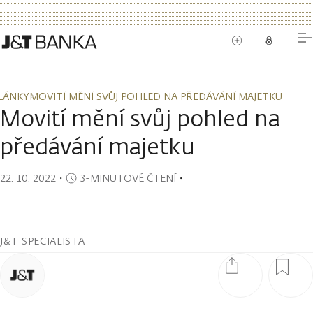
LÁNKY
MOVITÍ MĚNÍ SVŮJ POHLED NA PŘEDÁVÁNÍ MAJETKU
LÁNKY
MOVITÍ MĚNÍ SVŮJ POHLED NA PŘEDÁVÁNÍ MAJETKU
Movití mění svůj pohled na
předávání majetku
22. 10. 2022
・
3-MINUTOVÉ ČTENÍ
・
J&T SPECIALISTA