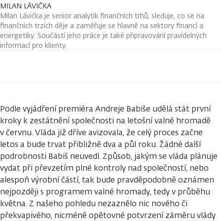
MILAN LÁVIČKA
Milan Lávička je senior analytik finančních trhů, sleduje, co se na
finančních trzích děje a zaměřuje se hlavně na sektory financí a
energetiky. Součástí jeho práce je také připravování pravidelných
informací pro klienty.
Podle vyjádření premiéra Andreje Babiše udělá stát první
kroky k zestátnění společnosti na letošní valné hromadě
v červnu. Vláda již dříve avizovala, že celý proces začne
letos a bude trvat přibližně dva a půl roku. Žádné další
podrobnosti Babiš neuvedl. Způsob, jakým se vláda plánuje
vydat při převzetím plné kontroly nad společností, nebo
alespoň výrobní částí, tak bude pravděpodobně oznámen
nejpozději s programem valné hromady, tedy v průběhu
května. Z našeho pohledu nezaznělo nic nového či
překvapivého, nicméně opětovné potvrzení záměru vlády