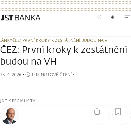
LÁNKY
ČEZ: PRVNÍ KROKY K ZESTÁTNĚNÍ BUDOU NA VH
LÁNKY
ČEZ: PRVNÍ KROKY K ZESTÁTNĚNÍ BUDOU NA VH
ČEZ: První kroky k zestátnění
budou na VH
15. 4. 2026
・
1-MINUTOVÉ ČTENÍ
・
J&T SPECIALISTA