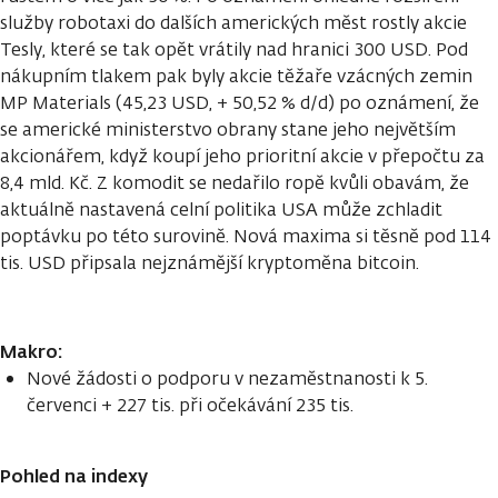
služby robotaxi do dalších amerických měst rostly akcie
Tesly, které se tak opět vrátily nad hranici 300 USD. Pod
nákupním tlakem pak byly akcie těžaře vzácných zemin
MP Materials (45,23 USD, + 50,52 % d/d) po oznámení, že
se americké ministerstvo obrany stane jeho největším
akcionářem, když koupí jeho prioritní akcie v přepočtu za
8,4 mld. Kč. Z komodit se nedařilo ropě kvůli obavám, že
aktuálně nastavená celní politika USA může zchladit
poptávku po této surovině. Nová maxima si těsně pod 114
tis. USD připsala nejznámější kryptoměna bitcoin.
Makro:
Nové žádosti o podporu v nezaměstnanosti k 5.
červenci + 227 tis. při očekávání 235 tis.
Pohled na indexy