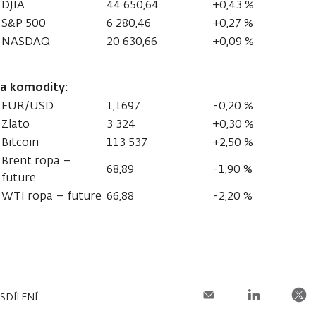
DJIA
44 650,64
+0,43 %
S&P 500
6 280,46
+0,27 %
NASDAQ
20 630,66
+0,09 %
a komodity:
EUR/USD
1,1697
-0,20 %
Zlato
3 324
+0,30 %
Bitcoin
113 537
+2,50 %
Brent ropa –
68,89
-1,90 %
future
WTI ropa – future
66,88
-2,20 %
SDÍLENÍ