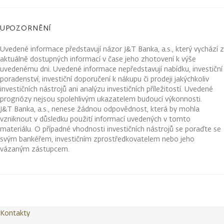
UPOZORNĚNÍ
Uvedené informace představují názor J&T Banka, a.s., který vychází z
aktuálně dostupných informací v čase jeho zhotovení k výše
uvedenému dni. Uvedené informace nepředstavují nabídku, investiční
poradenství, investiční doporučení k nákupu či prodeji jakýchkoliv
investičních nástrojů ani analýzu investičních příležitostí. Uvedené
prognózy nejsou spolehlivým ukazatelem budoucí výkonnosti.
J&T Banka, a.s., nenese žádnou odpovědnost, která by mohla
vzniknout v důsledku použití informací uvedených v tomto
materiálu. O případné vhodnosti investičních nástrojů se poraďte se
svým bankéřem, investičním zprostředkovatelem nebo jeho
vázaným zástupcem.
Kontakty