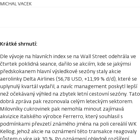
MICHAL VACEK
Krátké shrnutí:
Dle vývoje na hlavních index se na Wall Street odehrála ve
čtvrtek poklidná seance, dařilo se akciím, kde se jakýmsi
předskokanem hlavní výsledkové sezóny staly akcie
aerolinky Delta Airlines (56,78 USD, +11,99 % d/d), které se
uplynulý kvartál vydařil, a navíc management poskytl lepší
než očekávaný výhled na zbytek letní cestovní sezóny. Tato
dobrá zpráva pak rezonovala celým leteckým sektorem.
Milovníky cukrovinek pak nemohla minout zajímavá
akvizice italského výrobce Ferrerro, který souhlasil s
podmínkami převzetí známého jména na poli cereálií WK
Kellog, jehož akcie na oznámení této transakce reagovaly
růstem o více jak 30 %. Po oznámení ohledně rozšíření