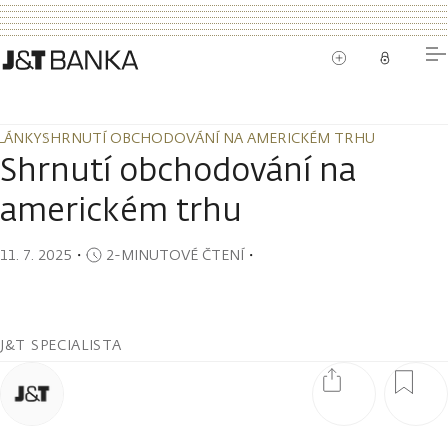
LÁNKY
SHRNUTÍ OBCHODOVÁNÍ NA AMERICKÉM TRHU
LÁNKY
SHRNUTÍ OBCHODOVÁNÍ NA AMERICKÉM TRHU
Shrnutí obchodování na
americkém trhu
11. 7. 2025
・
2-MINUTOVÉ ČTENÍ
・
J&T SPECIALISTA