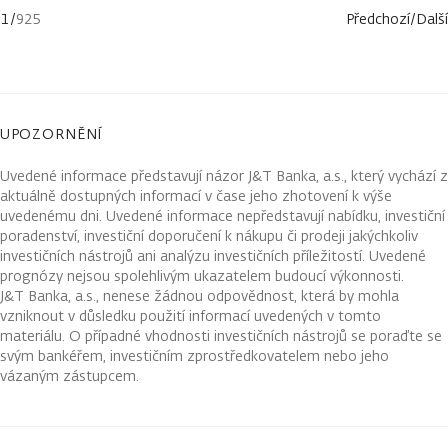
1
/
925
Předchozí
/
Další
UPOZORNĚNÍ
Uvedené informace představují názor J&T Banka, a.s., který vychází z
aktuálně dostupných informací v čase jeho zhotovení k výše
uvedenému dni. Uvedené informace nepředstavují nabídku, investiční
poradenství, investiční doporučení k nákupu či prodeji jakýchkoliv
investičních nástrojů ani analýzu investičních příležitostí. Uvedené
prognózy nejsou spolehlivým ukazatelem budoucí výkonnosti.
J&T Banka, a.s., nenese žádnou odpovědnost, která by mohla
vzniknout v důsledku použití informací uvedených v tomto
materiálu. O případné vhodnosti investičních nástrojů se poraďte se
svým bankéřem, investičním zprostředkovatelem nebo jeho
vázaným zástupcem.