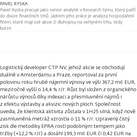
PAVEL RYSKA
Pavel Ryska pracuje jako senior analytik v Research týmu, který patří
do divize finančních trhů. Jádrem jeho práce je analýza hospodaření
firem, které mají své akcie či dluhopisy na veřejném trhu, tedy
burze.
Logistický developer CTP NV, jehož akcie se obchodují
duálně v Amsterdamu a Praze, reportoval za první
polovinu roku hrubé nájemní výnosy ve výši 367,2 mil. EUR,
meziročně vyšší o 14,4 % r/r. Růst byl složen z organického
nárůstu výnosů díky indexaci a přesmluvnění nájmů i
z efektu výstavby a akvizic nových ploch. Společnost
uvedla, že klientská aktivita zůstala v 1H25 silná, když nově
zasmluvněná metráž vzrostla o 11 % r/r. Upravený čistý
zisk dle metodiky EPRA rostl podobným tempem jako
tržby (+12,2 % r/r) a dosáhl 199,3 mil. EUR či 0,42 EUR na