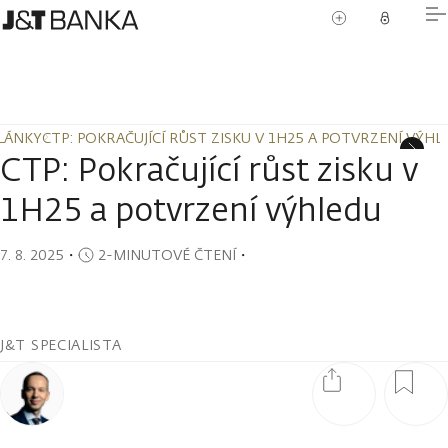
LÁNKY
CTP: POKRAČUJÍCÍ RŮST ZISKU V 1H25 A POTVRZENÍ VÝHL
LÁNKY
CTP: POKRAČUJÍCÍ RŮST ZISKU V 1H25 A POTVRZENÍ VÝHL
CTP: Pokračující růst zisku v
1H25 a potvrzení výhledu
7. 8. 2025
・
2-MINUTOVÉ ČTENÍ
・
J&T SPECIALISTA