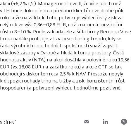
akcii (+6,2 % r/r). Management uvedl, že více ploch než
v 1H bude dokončeno a předáno klientům ve druhé půli
roku a že na základě toho potvrzuje výhled čistý zisk za
celý rok ve výši 0,86–0,88 EUR, což znamená meziroční
růst o 8–10 %. Podle zakladatele a šéfa firmy Remona Vose
firma nadále profituje z tzv. nearshoring trendu, kdy se
řada výrobních i obchodních společností snaží zajistit
skladové zásoby v Evropě a hledá k tomu prostory. Čistá
hodnota aktiv (NTA) na akcii dosáhla v polovině roku 19,36
EUR (vs. 18,08 EUR na začátku roku) a akcie CTP se tak
obchodují s diskontem cca 2,5 % k NAV. Přestože nebyly
k dispozici odhady trhu na tržby a zisk, konzistentní růst
hospodaření a potvrzení výhledu hodnotíme pozitivně.
SDÍLENÍ