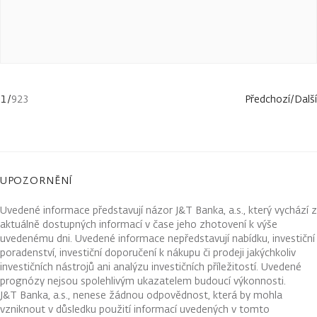
1
/
923
Předchozí
/
Další
UPOZORNĚNÍ
Uvedené informace představují názor J&T Banka, a.s., který vychází z
aktuálně dostupných informací v čase jeho zhotovení k výše
uvedenému dni. Uvedené informace nepředstavují nabídku, investiční
poradenství, investiční doporučení k nákupu či prodeji jakýchkoliv
investičních nástrojů ani analýzu investičních příležitostí. Uvedené
prognózy nejsou spolehlivým ukazatelem budoucí výkonnosti.
J&T Banka, a.s., nenese žádnou odpovědnost, která by mohla
vzniknout v důsledku použití informací uvedených v tomto