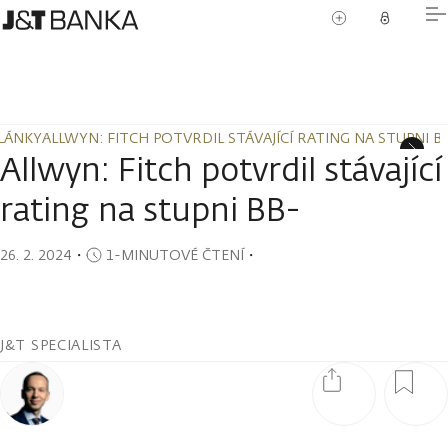
LÁNKY
ALLWYN: FITCH POTVRDIL STÁVAJÍCÍ RATING NA STUPNI B
LÁNKY
ALLWYN: FITCH POTVRDIL STÁVAJÍCÍ RATING NA STUPNI B
Allwyn: Fitch potvrdil stávající
rating na stupni BB-
26. 2. 2024
・
1-MINUTOVÉ ČTENÍ
・
J&T SPECIALISTA