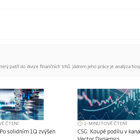
terý patří do divize finančních trhů. Jádrem jeho práce je analýza hos
É ČTENÍ
1-MINUTOVÉ ČTENÍ
 Po solidním 1Q zvýšen
CSG: Koupě podílu v kan
Vector Dynamics