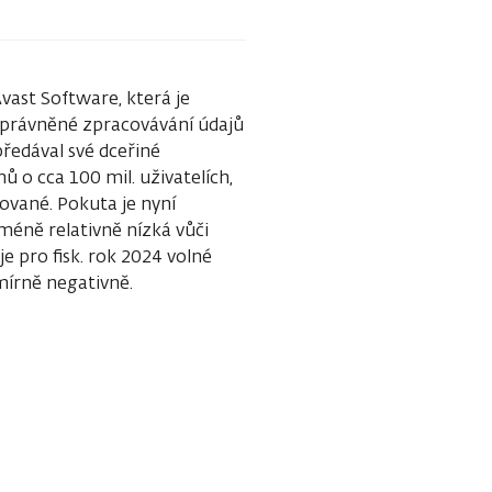
vast Software, která je
eoprávněné zpracovávání údajů
předával své dceřiné
 o cca 100 mil. uživatelích,
ované. Pokuta je nyní
cméně relativně nízká vůči
e pro fisk. rok 2024 volné
mírně negativně.