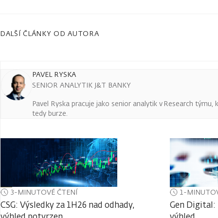
DALŠÍ ČLÁNKY OD AUTORA
PAVEL RYSKA
SENIOR ANALYTIK J&T BANKY
Pavel Ryska pracuje jako senior analytik v Research týmu, k
tedy burze.
3-MINUTOVÉ ČTENÍ
1-MINUTOV
CSG: Výsledky za 1H26 nad odhady,
Gen Digital:
výhled potvrzen
výhled