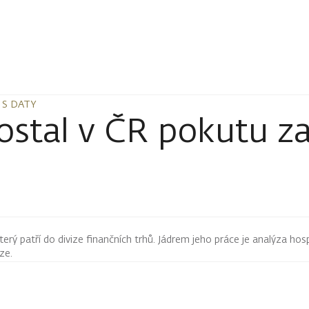
 S DATY
 S DATY
ostal v ČR pokutu za
terý patří do divize finančních trhů. Jádrem jeho práce je analýza hos
rze.