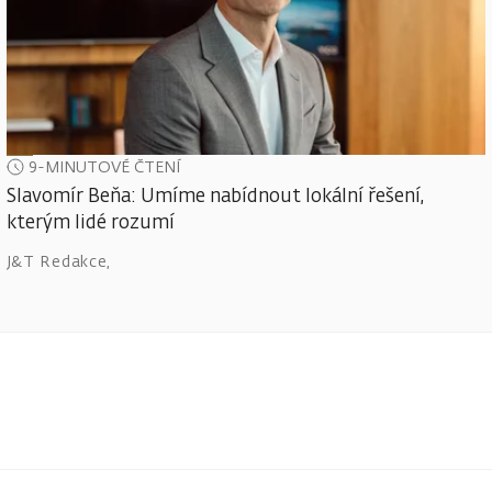
9-MINUTOVÉ ČTENÍ
Slavomír Beňa: Umíme nabídnout lokální řešení,
kterým lidé rozumí
J&T Redakce
,