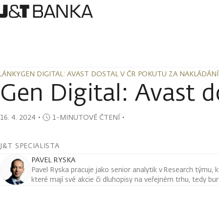
LÁNKY
GEN DIGITAL: AVAST DOSTAL V ČR POKUTU ZA NAKLÁDÁNÍ
LÁNKY
GEN DIGITAL: AVAST DOSTAL V ČR POKUTU ZA NAKLÁDÁNÍ
Gen Digital: Avast d
16. 4. 2024
・
1-MINUTOVÉ ČTENÍ
・
J&T SPECIALISTA
PAVEL RYSKA
Pavel Ryska pracuje jako senior analytik v Research týmu, k
které mají své akcie či dluhopisy na veřejném trhu, tedy bu