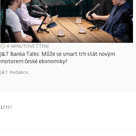
4-MINUTOVÉ ČTENÍ
J&T Banka Talks: Může se smart trh stát novým
motorem české ekonomiky?
J&T Redakce
,
1
/
397