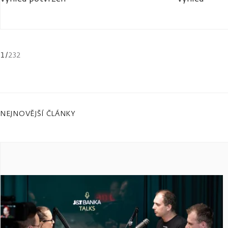
1
/
232
NEJNOVĚJŠÍ ČLÁNKY