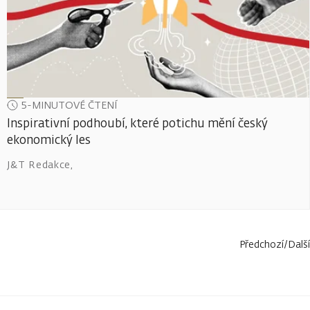
5-MINUTOVÉ ČTENÍ
Inspirativní podhoubí, které potichu mění český
ekonomický les
J&T Redakce
,
Předchozí
/
Další