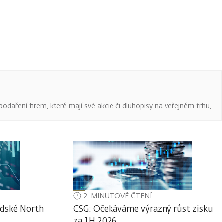
podaření firem, které mají své akcie či dluhopisy na veřejném trhu,
2-MINUTOVÉ ČTENÍ
adské North
CSG: Očekáváme výrazný růst zisku
za 1H 2026