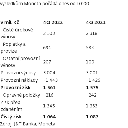
výsledkům Moneta pořádá dnes od 10:00.
v mil. Kč
4Q 2022
4Q 2021
Čisté úrokové
2 103
2 318
výnosy
Poplatky a
694
583
provize
Ostatní provozní
207
100
výnosy
Provozní výnosy
3 004
3 001
Provozní náklady
-1 443
-1 426
Provozní zisk
1 561
1 575
Opravné položky
-216
-242
Zisk před
1 345
1 333
zdaněním
Čistý zisk
1 064
1 087
Zdroj: J&T Banka, Moneta