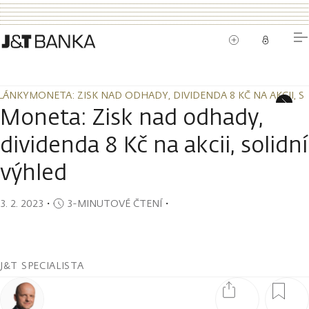
LÁNKY
MONETA: ZISK NAD ODHADY, DIVIDENDA 8 KČ NA AKCII, S
LÁNKY
MONETA: ZISK NAD ODHADY, DIVIDENDA 8 KČ NA AKCII, S
Moneta: Zisk nad odhady,
dividenda 8 Kč na akcii, solidní
výhled
3. 2. 2023
・
3-MINUTOVÉ ČTENÍ
・
J&T SPECIALISTA