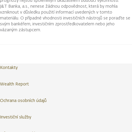
prognózy nejsou spolehlivým ukazatelem budoucí výkonnosti.
J&T Banka, a.s., nenese žádnou odpovědnost, která by mohla
vzniknout v důsledku použití informací uvedených v tomto
materiálu. O případné vhodnosti investičních nástrojů se poraďte se
svým bankéřem, investičním zprostředkovatelem nebo jeho
vázaným zástupcem.
Kontakty
Wealth Report
Ochrana osobních údajů
Investiční služby