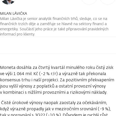
MILAN LÁVIČKA
Milan Lávička je senior analytik finančních trhů, sleduje, co se na
finančních trzích děje a zaměřuje se hlavně na sektory financí a
energetiky. Součástí jeho práce je také připravování pravidelných
informací pro klienty.
Moneta dosáhla za čtvrtý kvartál minulého roku čistý zisk
ve výši 1 064 mil. Kč (-2 % r/r) a výrazně tak překonala
konsensus trhu i naší projekci. Za pozitivním překvapením
jsou vyšší výnosy z poplatků a ostatní provozní výnosy
v kombinaci s nižšími provozními a rizikovými náklady.
Čisté úrokové výnosy naopak zaostaly za očekáváním,
když výrazně propadly jak v meziročním srovnání (-9 %),
tak v porovnání s 3Q22 (-10 %). Důvodem je rychlý růst