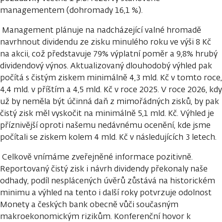
managementem (dohromady 16,1 %).
Management plánuje na nadcházející valné hromadě
navrhnout dividendu ze zisku minulého roku ve výši 8 Kč
na akcii, což představuje 79% výplatní poměr a 9,8% hrubý
dividendový výnos. Aktualizovaný dlouhodobý výhled pak
počítá s čistým ziskem minimálně 4,3 mld. Kč v tomto roce,
4,4 mld. v příštím a 4,5 mld. Kč v roce 2025. V roce 2026, kdy
už by neměla být účinná daň z mimořádných zisků, by pak
čistý zisk měl vyskočit na minimálně 5,1 mld. Kč. Výhled je
příznivější oproti našemu nedávnému ocenění, kde jsme
počítali se ziskem kolem 4 mld. Kč v následujících 3 letech.
Celkově vnímáme zveřejněné informace pozitivně.
Reportovaný čistý zisk i návrh dividendy překonaly naše
odhady, podíl nesplácených úvěrů zůstává na historickém
minimu a výhled na tento i další roky potvrzuje odolnost
Monety a českých bank obecně vůči současným
makroekonomickým rizikům. Konferenční hovor k