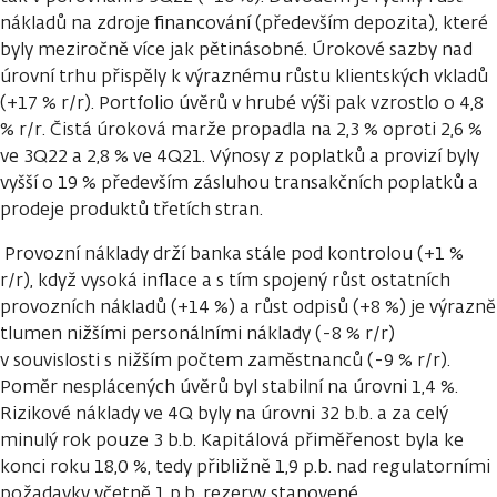
nákladů na zdroje financování (především depozita), které
byly meziročně více jak pětinásobné. Úrokové sazby nad
úrovní trhu přispěly k výraznému růstu klientských vkladů
(+17 % r/r). Portfolio úvěrů v hrubé výši pak vzrostlo o 4,8
% r/r. Čistá úroková marže propadla na 2,3 % oproti 2,6 %
ve 3Q22 a 2,8 % ve 4Q21. Výnosy z poplatků a provizí byly
vyšší o 19 % především zásluhou transakčních poplatků a
prodeje produktů třetích stran.
Provozní náklady drží banka stále pod kontrolou (+1 %
r/r), když vysoká inflace a s tím spojený růst ostatních
provozních nákladů (+14 %) a růst odpisů (+8 %) je výrazně
tlumen nižšími personálními náklady (-8 % r/r)
v souvislosti s nižším počtem zaměstnanců (-9 % r/r).
Poměr nesplácených úvěrů byl stabilní na úrovni 1,4 %.
Rizikové náklady ve 4Q byly na úrovni 32 b.b. a za celý
minulý rok pouze 3 b.b. Kapitálová přiměřenost byla ke
konci roku 18,0 %, tedy přibližně 1,9 p.b. nad regulatorními
požadavky včetně 1 p.b. rezervy stanovené