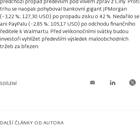
předchozí propad především pod vlivem zpráv z Číny. Proti
trhu se naopak pohyboval bankovní gigant JPMorgan
(-3,22 %; 127,30 USD) po propadu zisku o 42 %. Nedařilo se
ani PayPalu (-2,85 %; 105,17 USD) po odchodu finančního
ředitele k Walmartu. Před velikonočními svátky budou
investoři vyhlížet především výsledek maloobchodních
tržeb za březen.
SDÍLENÍ
DALŠÍ ČLÁNKY OD AUTORA