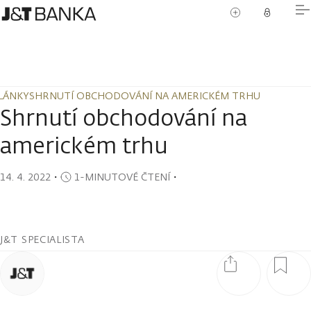
LÁNKY
SHRNUTÍ OBCHODOVÁNÍ NA AMERICKÉM TRHU
LÁNKY
SHRNUTÍ OBCHODOVÁNÍ NA AMERICKÉM TRHU
Shrnutí obchodování na
americkém trhu
14. 4. 2022
・
1-MINUTOVÉ ČTENÍ
・
J&T SPECIALISTA