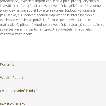
poradenství, investiční doporučení k nákupu či prodeji jakýchkoliv
investičních nástrojů ani analýzu investičních příležitostí. Uvedené
prognózy nejsou spolehlivým ukazatelem budoucí výkonnosti.
J&T Banka, a.s., nenese žádnou odpovědnost, která by mohla
vzniknout v důsledku použití informací uvedených v tomto
materiálu. O případné vhodnosti investičních nástrojů se poraďte se
svým bankéřem, investičním zprostředkovatelem nebo jeho
vázaným zástupcem.
Kontakty
Wealth Report
Ochrana osobních údajů
Investiční služby