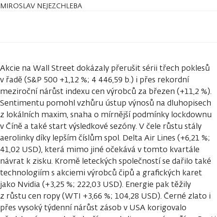
MIROSLAV NEJEZCHLEBA
Akcie na Wall Street dokázaly přerušit sérii třech poklesů
v řadě (S&P 500 +1,12 %; 4 446,59 b.) i přes rekordní
meziroční nárůst indexu cen výrobců za březen (+11,2 %).
Sentimentu pomohl vzhůru ústup výnosů na dluhopisech
z lokálních maxim, snaha o mírnější podmínky lockdownu
v Číně a také start výsledkové sezóny. V čele růstu stály
aerolinky díky lepším číslům spol. Delta Air Lines (+6,21 %;
41,02 USD), která mimo jiné očekává v tomto kvartále
návrat k zisku. Kromě leteckých společností se dařilo také
technologiím s akciemi výrobců čipů a grafických karet
jako Nvidia (+3,25 %; 222,03 USD). Energie pak těžily
z růstu cen ropy (WTI +3,66 %; 104,28 USD). Černé zlato i
přes vysoký týdenní nárůst zásob v USA korigovalo