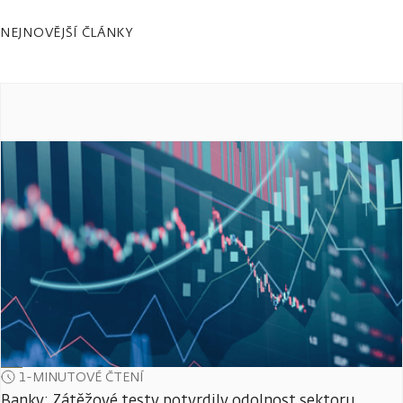
NEJNOVĚJŠÍ ČLÁNKY
1-MINUTOVÉ ČTENÍ
Banky: Zátěžové testy potvrdily odolnost sektoru