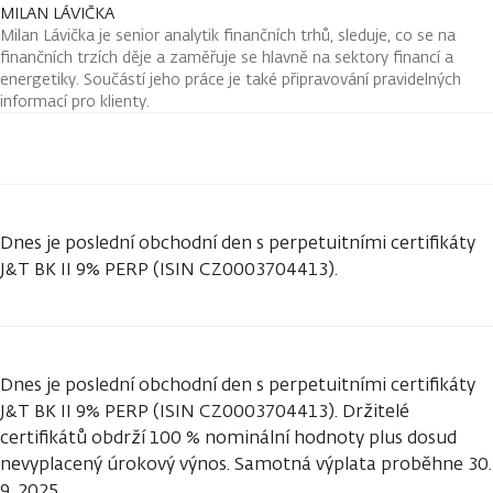
MILAN LÁVIČKA
Milan Lávička je senior analytik finančních trhů, sleduje, co se na
finančních trzích děje a zaměřuje se hlavně na sektory financí a
energetiky. Součástí jeho práce je také připravování pravidelných
informací pro klienty.
Dnes je poslední obchodní den s perpetuitními certifikáty
J&T BK II 9% PERP (ISIN CZ0003704413).
Dnes je poslední obchodní den s perpetuitními certifikáty
J&T BK II 9% PERP (ISIN CZ0003704413). Držitelé
certifikátů obdrží 100 % nominální hodnoty plus dosud
nevyplacený úrokový výnos. Samotná výplata proběhne 30.
9. 2025.