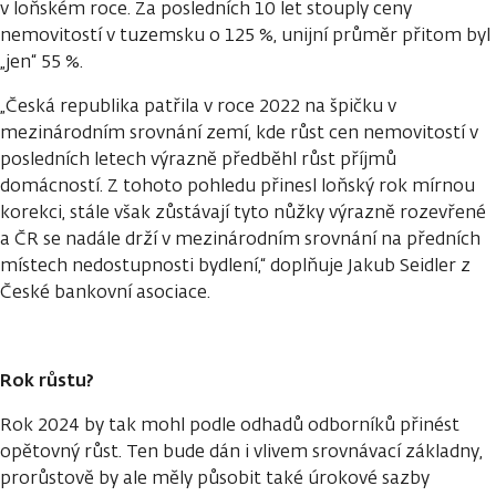
v loňském roce. Za posledních 10 let stouply ceny
nemovitostí v tuzemsku o 125 %, unijní průměr přitom byl
„jen“ 55 %.
„Česká republika patřila v roce 2022 na špičku v
mezinárodním srovnání zemí, kde růst cen nemovitostí v
posledních letech výrazně předběhl růst příjmů
domácností. Z tohoto pohledu přinesl loňský rok mírnou
korekci, stále však zůstávají tyto nůžky výrazně rozevřené
a ČR se nadále drží v mezinárodním srovnání na předních
místech nedostupnosti bydlení,“ doplňuje Jakub Seidler z
České bankovní asociace.
Rok růstu?
Rok 2024 by tak mohl podle odhadů odborníků přinést
opětovný růst. Ten bude dán i vlivem srovnávací základny,
prorůstově by ale měly působit také úrokové sazby