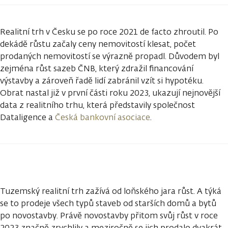
Realitní trh v Česku se po roce 2021 de facto zhroutil. Po
dekádě růstu začaly ceny nemovitostí klesat, počet
prodaných nemovitostí se výrazně propadl. Důvodem byl
zejména růst sazeb ČNB, který zdražil financování
výstavby a zároveň řadě lidí zabránil vzít si hypotéku.
Obrat nastal již v první části roku 2023, ukazují nejnovější
data z realitního trhu, která představily společnost
Dataligence a
Česká bankovní asociace
.
Tuzemský realitní trh zažívá od loňského jara růst. A týká
se to prodeje všech typů staveb od starších domů a bytů
po novostavby. Právě novostavby přitom svůj růst v roce
2023 značně zrychlily a meziročně se jich prodalo dvakrát