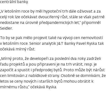
centrální banky.
„V letošním roce by měl hypoteční trh dále oživovat a za
celý rok lze očekávat dvouciferný růst, stále se však patrně
nedostane na úrovně předpandemických let,“ připomněl
Seidler.
To by se pak mělo projevit také na vývoji cen nemovitostí
v letošním roce. Senior analytik J&T Banky Pavel Ryska tak
očekává mírný růst.
„Mírný proto, že developeři za poslední dva roky zadrželi
řadu projektů a jsou připraveni je na trh vrátit, resp. je
započít a spustit i předprodej bytů. Proto může být nárůst
cen limitován z nabídkové strany. Osobně se domnívám, že
letos se ceny nových i starších bytů mohou obrátit k
mírnému růstu,“ očekává Ryska.