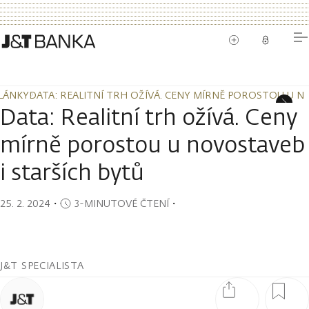
LÁNKY
DATA: REALITNÍ TRH OŽÍVÁ. CENY MÍRNĚ POROSTOU U N
LÁNKY
DATA: REALITNÍ TRH OŽÍVÁ. CENY MÍRNĚ POROSTOU U N
Data: Realitní trh ožívá. Ceny
mírně porostou u novostaveb
i starších bytů
25. 2. 2024
・
3-MINUTOVÉ ČTENÍ
・
J&T SPECIALISTA