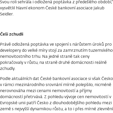
Svou roli sehrála i odložená poptávka z předešlého období,“
vysvětlil hlavní ekonom České bankovní asociace Jakub
Seidler.
Češi zchudli
Právě odložená poptávka ve spojení s nárůstem úroků pro
developery do velké míry stojí za zamrznutím tuzemského
nemovitostního trhu. Na jedné straně tak ceny
pokračovaly v růstu, na straně druhé domácnosti reálně
zchudly.
Podle aktuálních dat České bankovní asociace si však Česko
v rámci mezinárodního srovnání mírně polepšilo, nicméně
nerovnováha mezi cenami nemovitostí a příjmy
domácností přetrvává. Z pohledu vývoje cen nemovitostí v
Evropské unii patří Česko z dlouhodobějšího pohledu mezi
země s nejvyšší dynamikou růstu, a to i přes mírné zlevnění