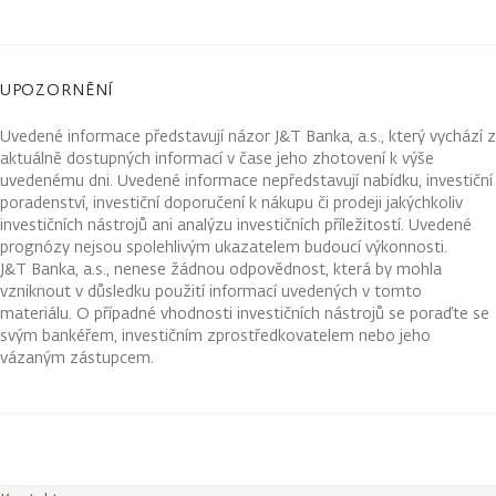
UPOZORNĚNÍ
Uvedené informace představují názor J&T Banka, a.s., který vychází z
aktuálně dostupných informací v čase jeho zhotovení k výše
uvedenému dni. Uvedené informace nepředstavují nabídku, investiční
poradenství, investiční doporučení k nákupu či prodeji jakýchkoliv
investičních nástrojů ani analýzu investičních příležitostí. Uvedené
prognózy nejsou spolehlivým ukazatelem budoucí výkonnosti.
J&T Banka, a.s., nenese žádnou odpovědnost, která by mohla
vzniknout v důsledku použití informací uvedených v tomto
materiálu. O případné vhodnosti investičních nástrojů se poraďte se
svým bankéřem, investičním zprostředkovatelem nebo jeho
vázaným zástupcem.