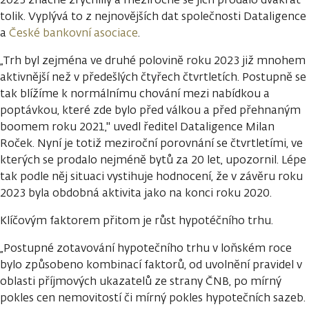
tolik. Vyplývá to z nejnovějších dat společnosti Dataligence
a
České bankovní asociace
.
„Trh byl zejména ve druhé polovině roku 2023 již mnohem
aktivnější než v předešlých čtyřech čtvrtletích. Postupně se
tak blížíme k normálnímu chování mezi nabídkou a
poptávkou, které zde bylo před válkou a před přehnaným
boomem roku 2021," uvedl ředitel Dataligence Milan
Roček. Nyní je totiž meziroční porovnání se čtvrtletími, ve
kterých se prodalo nejméně bytů za 20 let, upozornil. Lépe
tak podle něj situaci vystihuje hodnocení, že v závěru roku
2023 byla obdobná aktivita jako na konci roku 2020.
Klíčovým faktorem přitom je růst hypotéčního trhu.
„Postupné zotavování hypotečního trhu v loňském roce
bylo způsobeno kombinací faktorů, od uvolnění pravidel v
oblasti příjmových ukazatelů ze strany ČNB, po mírný
pokles cen nemovitostí či mírný pokles hypotečních sazeb.